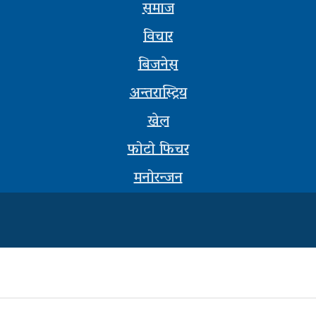
समाज
विचार
बिजनेस
अन्तरास्ट्रिय
खेल
फोटो फिचर
मनोरन्जन