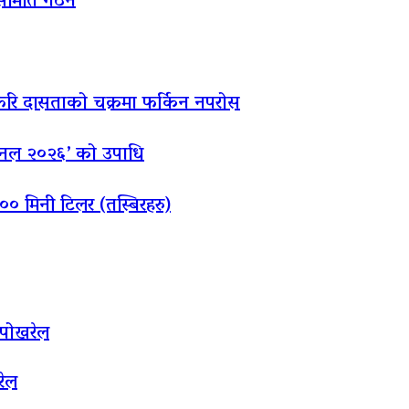
क समिति गठन
 फेरि दासताको चक्रमा फर्किन नपरोस
रनेशनल २०२६’ को उपाधि
० मिनी टिलर (तस्बिरहरु)
 पोखरेल
रेल