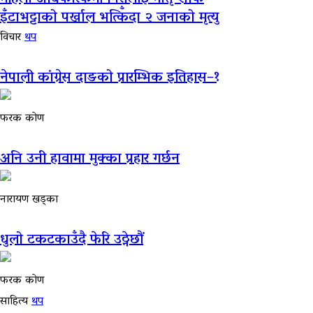
इँटाभट्टाको पर्खाल भत्किँदा २ जनाको मृत्यु
विचार
थप
नेपाली कांग्रेस दाङको प्रारम्भिक इतिहास–१
फरक कोण
अनि उनी हावामा मुक्का प्रहार गर्छन
नारायण खड्का
धुलो टकटकाउँदै फेरि उठ्नेछौं
फरक कोण
साहित्य
थप