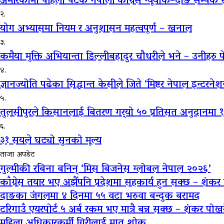
अमेरिकामा पहिलो पटक नेपाली काँग्रेस न्यूयोर्क–दाङ सम्पर्
२.
योग अभ्यासमा नियम र अनुशासन महत्वपूर्ण – खनाल
३.
कमैया मुक्ति अभियान्ता डिल्लीबहादुर चौधरीले भने – उनीहरु
४.
ज्ञानज्योति पढेका सिद्धान्त केसीले जिते ‘मिष्टर नेपाल इन्ट
५.
तुलसीपुरले किसानलाई बितरण गर्‍यो ५० प्रतिसत अनुदानमा १०
६.
३१ सयले घट्यो सुनको मूल्य
ताजा अपडेट
गुल्मीकी रबिना बनिन् ‘मिस बिजनेस ग्लोबल नेपाल २०२६’
काँग्रेस तयार भए अझैंपनि प्रदेशमा सहकार्य हुन सक्छ – शंकर
दाङका जंगलमा ४ दिनमा ५५ वटा भरुवा बन्दुक बरामद
टरिगाउँ एयरपोर्ट ५ अर्ब रकम भए मात्रै बन्न सक्छ – शंकर पोख
महिला अधिकारकर्मी गिरीलाई मातृ शोक