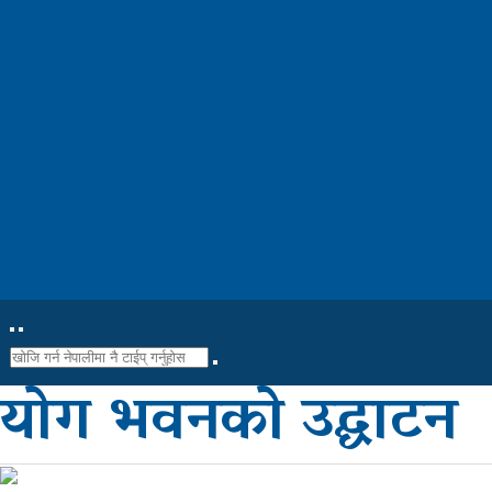
सूचना-
प्रबिधि
मनोरन्जन
फोटो
फिचर
सम्पादकीय
शिक्षा
स्वास्थ्य
योग भवनको उद्घाटन
साहित्य
भिडियो