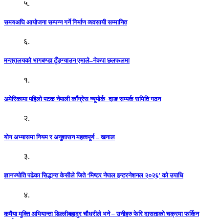
५.
समयअघि आयोजना सम्पन्न गर्ने निर्माण व्यवसायी सम्मानित
६.
मन्त्रालयको भागबण्डा टुँङ्ग्याउन एमाले–नेकपा छलफलमा
१.
अमेरिकामा पहिलो पटक नेपाली काँग्रेस न्यूयोर्क–दाङ सम्पर्क समिति गठन
२.
योग अभ्यासमा नियम र अनुशासन महत्वपूर्ण – खनाल
३.
ज्ञानज्योति पढेका सिद्धान्त केसीले जिते ‘मिष्टर नेपाल इन्टरनेशनल २०२६’ को उपाधि
४.
कमैया मुक्ति अभियान्ता डिल्लीबहादुर चौधरीले भने – उनीहरु फेरि दासताको चक्रमा फर्किन