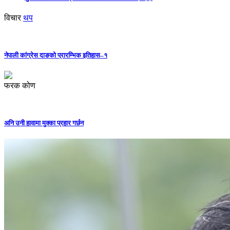
विचार
थप
नेपाली कांग्रेस दाङको प्रारम्भिक इतिहास–१
फरक कोण
अनि उनी हावामा मुक्का प्रहार गर्छन