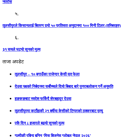
नपरोस
५.
तुलसीपुरले किसानलाई बितरण गर्‍यो ५० प्रतिसत अनुदानमा १०० मिनी टिलर (तस्बिरहरु)
६.
३१ सयले घट्यो सुनको मूल्य
ताजा अपडेट
तुलसीपुर – १० बगाउँका राजेन्द्र केसी मृत फेला
देउवा पक्षको निबेदनमा सर्बौच्चले दियो बिबाद बारे पुनराबलोकन गर्ने अनुमति
हङकङबाट स्वदेश फर्किदै शेरबहादुर देउवा
तुलसीपुरमा कटाँहाकी २१ बर्षीया केसीको टिप्परको ठक्करबाट मृत्यु
एकै दिन ८ हजारले बढ्यो सुनको मूल्य
गुल्मीकी रबिना बनिन् ‘मिस बिजनेस ग्लोबल नेपाल २०२६’