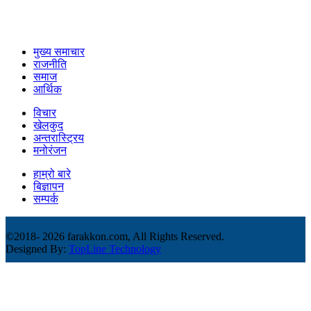
उपयोगी लिंकहरु
मुख्य समाचार
राजनीति
समाज
आर्थिक
विचार
खेलकुद
अन्तरास्ट्रिय
मनोरंजन
हाम्रो बारे
बिज्ञापन
सम्पर्क
©2018-
2026 farakkon.com, All Rights Reserved.
Designed By:
TopLine Technology