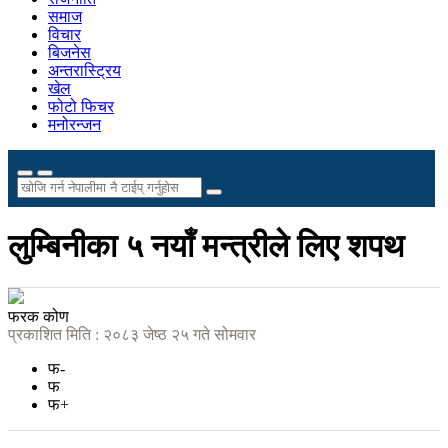
समाज
विचार
बिजनेस
अन्तरास्ट्रिय
खेल
फोटो फिचर
मनोरन्जन
लुम्बिनीका ५ नयाँ मन्त्रीले लिए शपथ
फरक कोण
प्रकाशित मिति : २०८३ जेष्ठ २५ गते सोमवार
फ-
फ
फ+