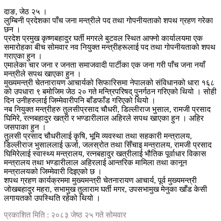
दाङ, जेठ २५ ।
लुम्बिनी प्रदेशका पाँच जना मन्त्रीले पद तथा गोपनीयताको शपथ ग्रहण गरेका
छन ।
प्रदेश प्रमुख कृष्णबहादुर घर्ती मगरले बुटवल स्थित आफ्नो कार्यालयमा एक
समारोहका बीच सोमवार नव नियुक्त मन्त्रीहरूलाई पद तथा गोपनीयताको शपथ
गराएका हुन ।
एमालेका चार जना र जनता समाजवादी पार्टीका एक जना गरी पाँच जना नयाँ
मन्त्रीले सपथ खाएका हुन ।
मुख्यमन्त्री चेतनारायण आचार्यको सिफारिसमा नेपालको संविधानको धारा १६८
को उपधारा ९ बमोजिम जेठ २० गते मन्त्रिपरिषद् पुनर्गठन गरिएको थियो । सोही
दिन उनीहरुलाई जिम्मेवारीपनि बाँडफाँड गरिएको थियो ।
नब नियुक्त मन्त्रीहरु तुलसीप्रसाद चौधरी, डिल्लीराज भुसाल, रामजी प्रसाद
घिमिरे, रत्नबहादुर खत्री र भण्डारीलाल अहिरले सपथ खाएका हुन । अहिर
जसपाका हुन ।
तुलसी प्रसाद चौधरीलाई कृषि, भूमि व्यवस्था तथा सहकारी मन्त्रालय,
डिल्लीराज भुसाललाई ऊर्जा, जलस्रोत तथा सिँचाइ मन्त्रालय, रामजी प्रसाद
घिमिरेलाई स्वास्थ्य मन्त्रालय, रत्नबहादुर खत्रीलाई भौतिक पूर्वाधार विकास
मन्त्रालय तथा भण्डारीलाल अहिरलाई आन्तरिक मामिला तथा कानून
मन्त्रालयको जिम्मेवारी दिइएको छ ।
शपथ ग्रहण कार्यक्रममा मुख्यमन्त्री चेतनारायण आचार्य, पूर्व मुख्यमन्त्री
जोखबहादुर महरा, सभामुख तुलाराम घर्ती मगर, उपसभामुख मेनुका खाँड केसी
लगायतको उपस्थिति रहेको थियो ।
प्रकाशित मिति : २०८३ जेष्ठ २५ गते सोमवार