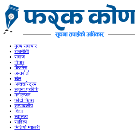
मुख्य समाचार
राजनीती
समाज
विचार
बिजनेस
अन्तर्वार्ता
खेल
अन्तरास्ट्रिय
सूचना-प्रबिधि
मनोरन्जन
फोटो फिचर
सम्पादकीय
शिक्षा
स्वास्थ्य
साहित्य
भिडियो ग्यालरी