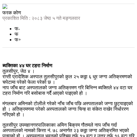
फरक कोण
प्रकाशित मिति : २०८३ जेष्ठ ५ गते मङ्गलवार
फ-
फ
फ+
ब्यक्तिका ४४ घर टहरा निर्माण
तुलसीपुर, जेठ ४ ।
राप्ती प्रादेशिक अस्पाल तुलसीपुरको कुल २५ कठ्ठा ६ धुर जग्गा अतिक्रमणको
चपेटामा परेको फेला परेको छ ।
नाप जाँच बाट अस्पतालको जग्गा अतिक्रमण गरि बिभिन्न ब्यक्तिले ४४ वटा घर
टहरा निर्माण गरि बसोबास गर्दै आएको पाइएको हो ।
मंगलबार अमिनको टोलीले गरेको नाँच जाँच पछि अस्पतालको जग्गा छुट्याइएको
हो । अतिक्रमणमा परेको अस्पतालको जग्गा चिन्ह वा संकेत राखेर निर्धाररण
गरिएको हो ।
तुलसीपुर उपमहानगरपालिकाका अमिन बिक्रम गौतमले नाप जाँच गर्दा
अस्पतालको नामको कित्ता नं. ७८ अन्तर्गत २३ कठ्ठा जग्गा अतिक्रमित भएको
पाइएको हो । अस्पवताल भवनको पश्चिम तर्फ १५ वटा र उत्तर तर्फ १६ वटा गरि