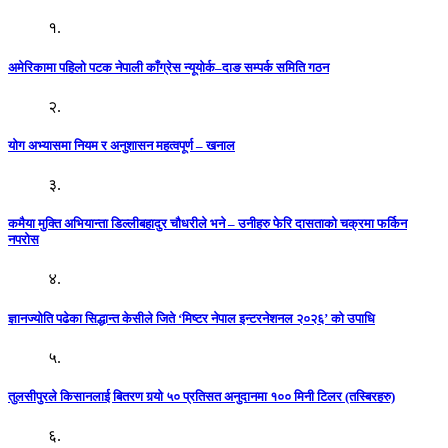
१.
अमेरिकामा पहिलो पटक नेपाली काँग्रेस न्यूयोर्क–दाङ सम्पर्क समिति गठन
२.
योग अभ्यासमा नियम र अनुशासन महत्वपूर्ण – खनाल
३.
कमैया मुक्ति अभियान्ता डिल्लीबहादुर चौधरीले भने – उनीहरु फेरि दासताको चक्रमा फर्किन
नपरोस
४.
ज्ञानज्योति पढेका सिद्धान्त केसीले जिते ‘मिष्टर नेपाल इन्टरनेशनल २०२६’ को उपाधि
५.
तुलसीपुरले किसानलाई बितरण गर्‍यो ५० प्रतिसत अनुदानमा १०० मिनी टिलर (तस्बिरहरु)
६.