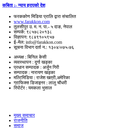
कबिता :- न्याय हराएको देश
फरककोण मिडिया प्रालि द्वारा संचालित
www.farakkon.com
तुलसीपुर उ. म. न. पा.- ५ दाङ, नेपाल
सम्पर्क: ९८५७८२०१३८
विज्ञापन: ९८४९१०५९५७
ई–मेल: info@farakkon.com
सूचना विभाग दर्ता न.: १३०४/०७५-७६
अध्यक्ष : बिनिल केसी
व्यवस्थापन : दुर्गा खड्का
प्रधान सम्पादक : अर्जुन गिरी
सम्पादक : नारायण खड्का
मल्टिमिडिया : राजेश खत्री,अमेरिका
ग्राफिक्स डिजाइनर : लालु चौधरी
रिपोर्टर : यमकला भुसाल
उपयोगी लिंकहरु
मुख्य समाचार
राजनीति
समाज