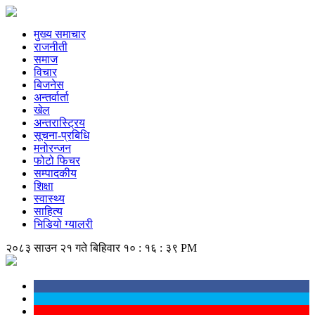
मुख्य समाचार
राजनीती
समाज
विचार
बिजनेस
अन्तर्वार्ता
खेल
अन्तरास्ट्रिय
सूचना-प्रबिधि
मनोरन्जन
फोटो फिचर
सम्पादकीय
शिक्षा
स्वास्थ्य
साहित्य
भिडियो ग्यालरी
२०८३ साउन २१ गते बिहिवार
१० : १६ : ४० PM