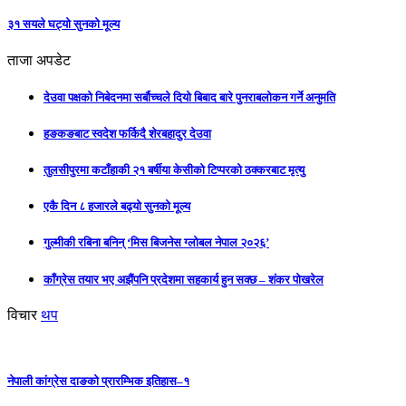
३१ सयले घट्यो सुनको मूल्य
ताजा अपडेट
देउवा पक्षको निबेदनमा सर्बौच्चले दियो बिबाद बारे पुनराबलोकन गर्ने अनुमति
हङकङबाट स्वदेश फर्किदै शेरबहादुर देउवा
तुलसीपुरमा कटाँहाकी २१ बर्षीया केसीको टिप्परको ठक्करबाट मृत्यु
एकै दिन ८ हजारले बढ्यो सुनको मूल्य
गुल्मीकी रबिना बनिन् ‘मिस बिजनेस ग्लोबल नेपाल २०२६’
काँग्रेस तयार भए अझैंपनि प्रदेशमा सहकार्य हुन सक्छ – शंकर पोखरेल
विचार
थप
नेपाली कांग्रेस दाङको प्रारम्भिक इतिहास–१