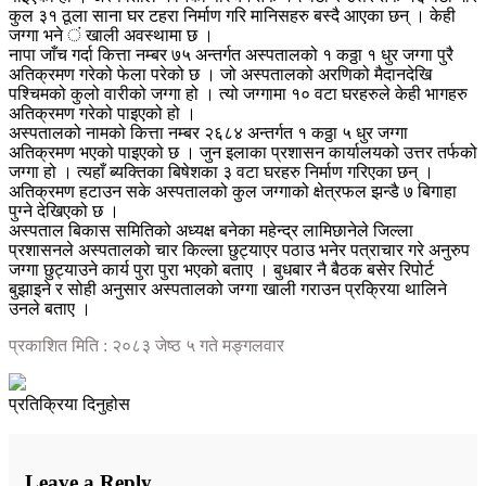
कुल ३१ ठूला साना घर टहरा निर्माण गरि मानिसहरु बस्दै आएका छन् । केही
जग्गा भने ं खाली अवस्थामा छ ।
नापा जाँच गर्दा कित्ता नम्बर ७५ अन्तर्गत अस्पतालको १ कठ्ठा १ धुर जग्गा पुरै
अतिक्रमण गरेको फेला परेको छ । जो अस्पतालको अरणिको मैदानदेखि
पश्चिमको कुलो वारीको जग्गा हो । त्यो जग्गामा १० वटा घरहरुले केही भागहरु
अतिक्रमण गरेको पाइएको हो ।
अस्पतालको नामको कित्ता नम्बर २६८४ अन्तर्गत १ कठ्ठा ५ धुर जग्गा
अतिक्रमण भएको पाइएको छ । जुन इलाका प्रशासन कार्यालयको उत्तर तर्फको
जग्गा हो । त्यहाँ ब्यक्तिका बिषेशका ३ वटा घरहरु निर्माण गरिएका छन् ।
अतिक्रमण हटाउन सके अस्पतालको कुल जग्गाको क्षेत्रफल झन्डै ७ बिगाहा
पुग्ने देखिएको छ ।
अस्पताल बिकास समितिको अध्यक्ष बनेका महेन्द्र लामिछानेले जिल्ला
प्रशासनले अस्पतालको चार किल्ला छुट्याएर पठाउ भनेर पत्राचार गरे अनुरुप
जग्गा छुट्याउने कार्य पुरा पुरा भएको बताए । बुधबार नै बैठक बसेर रिपोर्ट
बुझाइने र सोही अनुसार अस्पतालको जग्गा खाली गराउन प्रक्रिया थालिने
उनले बताए ।
प्रकाशित मिति : २०८३ जेष्ठ ५ गते मङ्गलवार
प्रतिक्रिया दिनुहोस
Leave a Reply