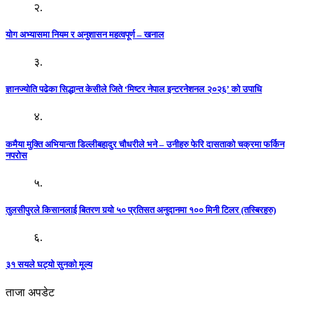
२.
योग अभ्यासमा नियम र अनुशासन महत्वपूर्ण – खनाल
३.
ज्ञानज्योति पढेका सिद्धान्त केसीले जिते ‘मिष्टर नेपाल इन्टरनेशनल २०२६’ को उपाधि
४.
कमैया मुक्ति अभियान्ता डिल्लीबहादुर चौधरीले भने – उनीहरु फेरि दासताको चक्रमा फर्किन
नपरोस
५.
तुलसीपुरले किसानलाई बितरण गर्‍यो ५० प्रतिसत अनुदानमा १०० मिनी टिलर (तस्बिरहरु)
६.
३१ सयले घट्यो सुनको मूल्य
ताजा अपडेट