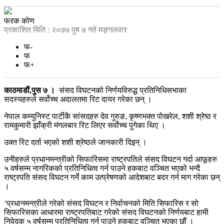
फरक कोण
प्रकाशित मिति : २०७७ पुष ७ गते मङ्गलवार
फ-
फ
फ+
काठमाडौं,पुस ७ ।
संसद विघटनको निर्णयविरुद्ध प्रतिनिधिसभाका
सदस्यहरुले सर्वोच्च अदालतमा रिट दायर गरेका छन् ।
नेपाल कम्युनिस्ट पार्टीकै सांसदहरु देव गुरुङ, कृष्णभक्त पोखरेल, शशी श्रेष्ठ र
रामकुमारी झाँक्री मंगलबार रिट लिएर सर्वोच्च पुगेका थिए ।
उक्त रिट दर्ता भएको शशी श्रेष्ठले जानकारी दिइन् ।
उनीहरुले प्रधानमन्त्रीको सिफारिसमा राष्ट्रपतिले संसद विघटन गर्दा आफूहरु
५ वर्षसम्म नागरिकको प्रतिनिधित्व गर्न पाउने हकबाट वञ्चित भएको भन्दै
राष्ट्रपति संसद विघटन गर्ने काम उत्प्रेषणको आदेशबाट बदर गर्न माग गरेका छन्
।
‘प्रधानमन्त्रीले गरेको संसद विघटन र निर्वाचनको मिति सिफारिस र सो
सिफारिसका आधारमा राष्ट्रपतिबाट गरेको संसद विघटनको निर्णयबाट हामी
निवेदक ५ वर्षसम्म प्रतिनिधित्व गर्न पाउने हकबाट वञ्चित भएका छौं ।