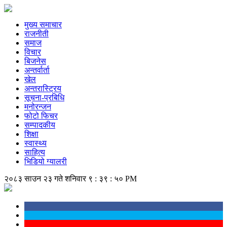
मुख्य समाचार
राजनीती
समाज
विचार
बिजनेस
अन्तर्वार्ता
खेल
अन्तरास्ट्रिय
सूचना-प्रबिधि
मनोरन्जन
फोटो फिचर
सम्पादकीय
शिक्षा
स्वास्थ्य
साहित्य
भिडियो ग्यालरी
२०८३ साउन २३ गते शनिवार
९ : ३९ : ५० PM