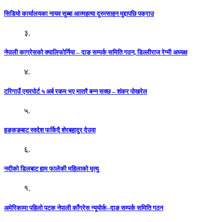
सिडियो कार्यालयका नायव सुब्बा आत्महत्या दुरुत्साहन मुद्दापछि पक्राउ
३.
नेपाली काग्रेसको क्यालिफोर्निया – दाङ सम्पर्क समिति गठन, डिल्लीराज रेग्मी अध्यक्ष
४.
टरिगाउँ एयरपोर्ट ५ अर्ब रकम भए मात्रै बन्न सक्छ – शंकर पोखरेल
५.
हङकङबाट स्वदेश फर्किदै शेरबहादुर देउवा
६.
नदीको डिलबाट हाम फालेकी महिलाको मृत्यु
१.
अमेरिकामा पहिलो पटक नेपाली काँग्रेस न्यूयोर्क–दाङ सम्पर्क समिति गठन