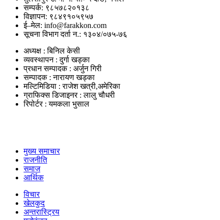
सम्पर्क: ९८५७८२०१३८
विज्ञापन: ९८४९१०५९५७
ई–मेल: info@farakkon.com
सूचना विभाग दर्ता न.: १३०४/०७५-७६
अध्यक्ष : बिनिल केसी
व्यवस्थापन : दुर्गा खड्का
प्रधान सम्पादक : अर्जुन गिरी
सम्पादक : नारायण खड्का
मल्टिमिडिया : राजेश खत्री,अमेरिका
ग्राफिक्स डिजाइनर : लालु चौधरी
रिपोर्टर : यमकला भुसाल
उपयोगी लिंकहरु
मुख्य समाचार
राजनीति
समाज
आर्थिक
विचार
खेलकुद
अन्तरास्ट्रिय