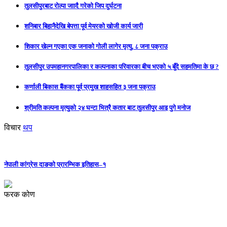
तुलसीपुरबाट रोल्पा जाादै गरेको जिप दुर्घटना
शनिबार बिहानैदेखि बेपत्ता पूर्व मेयरको खोजी कार्य जारी
शिकार खेल्न गएका एक जनाको गोली लागेर मृत्यु, ८ जना पक्राउ
तुलसीपुर उपमहानगरपालिका र कल्पनाका परिवारका बीच भएको ५ बुँदे सहमतिमा के छ ?
कर्णाली बिकास बैंकका पूर्व प्रमुख शाहसहित ३ जना पक्राउ
श्रीमति कल्पना मृत्युको २४ घन्टा भित्रै कतार बाट तुलसीपुर आइ पुगे मनोज
विचार
थप
नेपाली कांग्रेस दाङको प्रारम्भिक इतिहास–१
फरक कोण