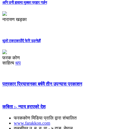
अनि उनी हावामा मुक्का प्रहार गर्छन
नारायण खड्का
धुलो टकटकाउँदै फेरि उठ्नेछौं
फरक कोण
साहित्य
थप
पत्रकार प्रियासनका बर्षमै तीन उपन्यास प्रकाशन
कबिता :- न्याय हराएको देश
फरककोण मिडिया प्रालि द्वारा संचालित
www.farakkon.com
तुलसीपुर उ. म. न. पा.- ५ दाङ, नेपाल