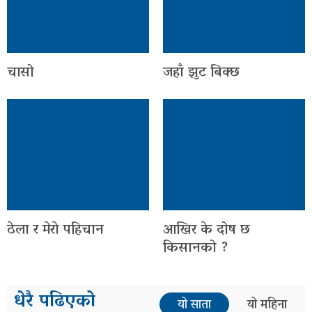
चासो
जहाँ झुट बिक्छ
ठेला र मेराे पहिचान
आखिर के दोष छ
किसानको ?
धेरै पढिएको
यो साता
यो महिना