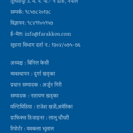
तुलसीपुर उ. म. न. पा.- ५ दाङ, नेपाल
सम्पर्क: ९८५७८२०१३८
विज्ञापन: ९८४९१०५९५७
ई–मेल: info@farakkon.com
सूचना विभाग दर्ता न.: १३०४/०७५-७६
अध्यक्ष : बिनिल केसी
व्यवस्थापन : दुर्गा खड्का
प्रधान सम्पादक : अर्जुन गिरी
सम्पादक : नारायण खड्का
मल्टिमिडिया : राजेश खत्री,अमेरिका
ग्राफिक्स डिजाइनर : लालु चौधरी
रिपोर्टर : यमकला भुसाल