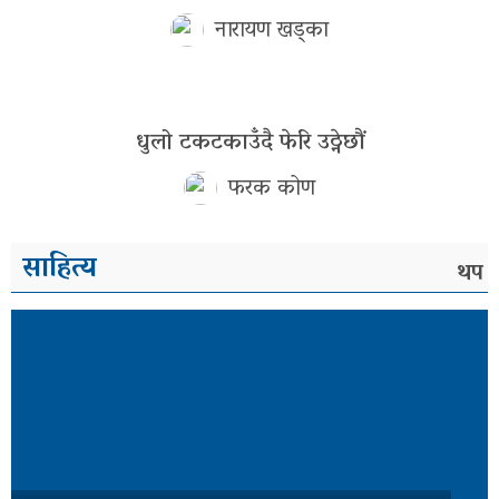
नारायण खड्का
धुलो टकटकाउँदै फेरि उठ्नेछौं
फरक कोण
साहित्य
थप