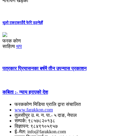
नारायण खड्का
धुलो टकटकाउँदै फेरि उठ्नेछौं
फरक कोण
साहित्य
थप
पत्रकार प्रियासनका बर्षमै तीन उपन्यास प्रकाशन
कबिता :- न्याय हराएको देश
फरककोण मिडिया प्रालि द्वारा संचालित
www.farakkon.com
तुलसीपुर उ. म. न. पा.- ५ दाङ, नेपाल
सम्पर्क: ९८५७८२०१३८
विज्ञापन: ९८४९१०५९५७
ई–मेल: info@farakkon.com