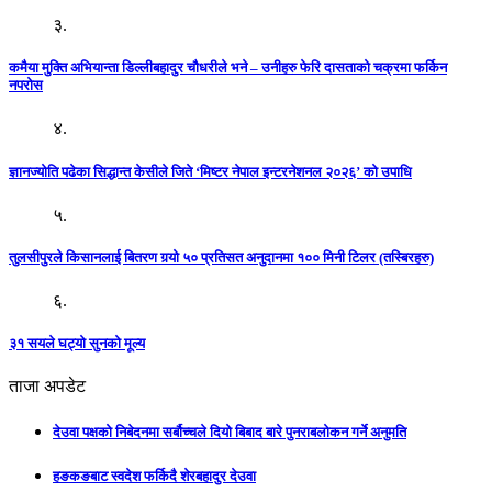
३.
कमैया मुक्ति अभियान्ता डिल्लीबहादुर चौधरीले भने – उनीहरु फेरि दासताको चक्रमा फर्किन
नपरोस
४.
ज्ञानज्योति पढेका सिद्धान्त केसीले जिते ‘मिष्टर नेपाल इन्टरनेशनल २०२६’ को उपाधि
५.
तुलसीपुरले किसानलाई बितरण गर्‍यो ५० प्रतिसत अनुदानमा १०० मिनी टिलर (तस्बिरहरु)
६.
३१ सयले घट्यो सुनको मूल्य
ताजा अपडेट
देउवा पक्षको निबेदनमा सर्बौच्चले दियो बिबाद बारे पुनराबलोकन गर्ने अनुमति
हङकङबाट स्वदेश फर्किदै शेरबहादुर देउवा