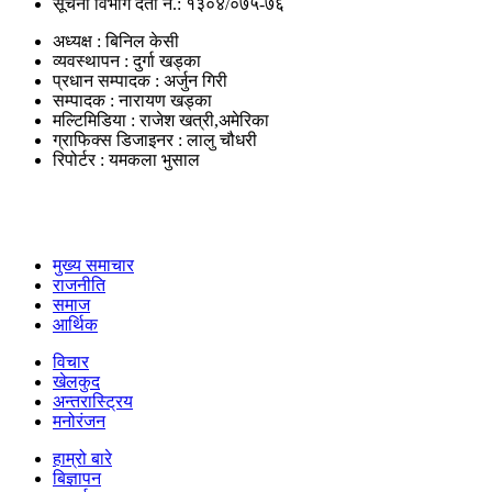
सूचना विभाग दर्ता न.: १३०४/०७५-७६
अध्यक्ष : बिनिल केसी
व्यवस्थापन : दुर्गा खड्का
प्रधान सम्पादक : अर्जुन गिरी
सम्पादक : नारायण खड्का
मल्टिमिडिया : राजेश खत्री,अमेरिका
ग्राफिक्स डिजाइनर : लालु चौधरी
रिपोर्टर : यमकला भुसाल
उपयोगी लिंकहरु
मुख्य समाचार
राजनीति
समाज
आर्थिक
विचार
खेलकुद
अन्तरास्ट्रिय
मनोरंजन
हाम्रो बारे
बिज्ञापन