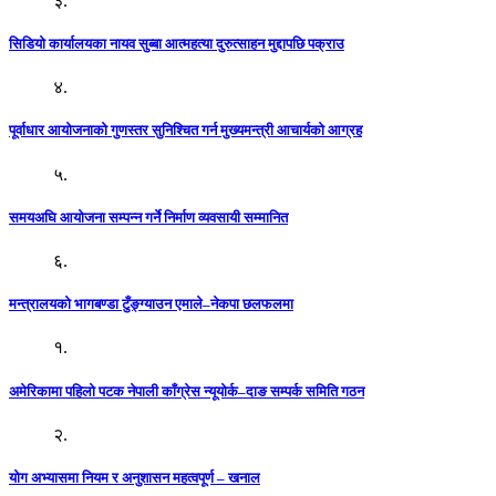
३.
सिडियो कार्यालयका नायव सुब्बा आत्महत्या दुरुत्साहन मुद्दापछि पक्राउ
४.
पूर्वाधार आयोजनाको गुणस्तर सुनिश्चित गर्न मुख्यमन्त्री आचार्यको आग्रह
५.
समयअघि आयोजना सम्पन्न गर्ने निर्माण व्यवसायी सम्मानित
६.
मन्त्रालयको भागबण्डा टुँङ्ग्याउन एमाले–नेकपा छलफलमा
१.
अमेरिकामा पहिलो पटक नेपाली काँग्रेस न्यूयोर्क–दाङ सम्पर्क समिति गठन
२.
योग अभ्यासमा नियम र अनुशासन महत्वपूर्ण – खनाल