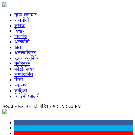
मुख्य समाचार
राजनीती
समाज
विचार
बिजनेस
अन्तर्वार्ता
खेल
अन्तरास्ट्रिय
सूचना-प्रबिधि
मनोरन्जन
फोटो फिचर
सम्पादकीय
शिक्षा
स्वास्थ्य
साहित्य
भिडियो ग्यालरी
२०८३ साउन २१ गते बिहिवार
५ : २९ : ३४ PM