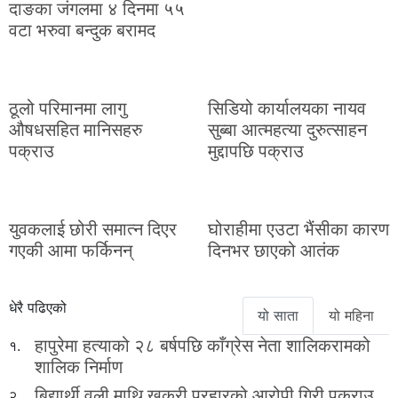
दाङका जंगलमा ४ दिनमा ५५
वटा भरुवा बन्दुक बरामद
ठूलो परिमानमा लागु
सिडियो कार्यालयका नायव
औषधसहित मानिसहरु
सुब्बा आत्महत्या दुरुत्साहन
पक्राउ
मुद्दापछि पक्राउ
युवकलाई छोरी समात्न दिएर
घोराहीमा एउटा भैंसीका कारण
गएकी आमा फर्किनन्
दिनभर छाएको आतंक
धेरै पढिएको
यो साता
यो महिना
हापुरेमा हत्याको २८ बर्षपछि काँग्रेस नेता शालिकरामको
१.
शालिक निर्माण
बिद्यार्थी वली माथि खुकुरी प्रहारको आरोपी गिरी पक्राउ
२.