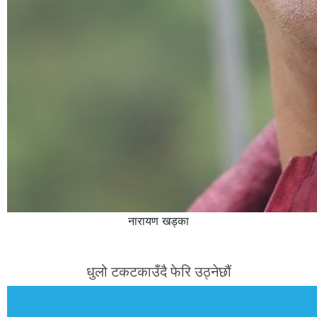
नारायण खड्का
धुलो टकटकाउँदै फेरि उठ्नेछौं