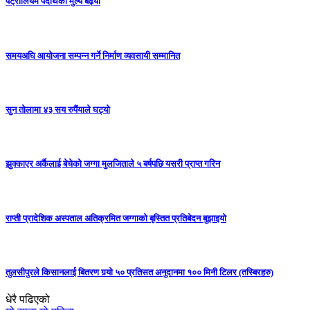
पेट्रोलियम पदार्थको मुल्य बढ्याे
समयअघि आयोजना सम्पन्न गर्ने निर्माण व्यवसायी सम्मानित
सुन तोलामा ४३ सय रुपैंयाले घट्यो
झुक्काएर अर्कैलाई बेचेको जग्गा मुलजिताले ५ बर्षपछि यसरी प्राप्त गरिन
राप्ती प्रादेशिक अस्पताल अतिक्रमित जग्गाको बृस्तित प्रतिबेदन बुझाइयो
तुलसीपुरले किसानलाई बितरण गर्‍यो ५० प्रतिसत अनुदानमा १०० मिनी टिलर (तस्बिरहरु)
धेरै पढिएको