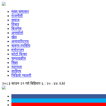
मुख्य समाचार
राजनीती
समाज
विचार
बिजनेस
अन्तर्वार्ता
खेल
अन्तरास्ट्रिय
सूचना-प्रबिधि
मनोरन्जन
फोटो फिचर
सम्पादकीय
शिक्षा
स्वास्थ्य
साहित्य
भिडियो ग्यालरी
२०८३ साउन २१ गते बिहिवार
६ : २० : ४५ AM