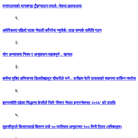
मन्त्रालयको भागबण्डा टुँङ्ग्याउन एमाले–नेकपा छलफलमा
१.
अमेरिकामा पहिलो पटक नेपाली काँग्रेस न्यूयोर्क–दाङ सम्पर्क समिति गठन
२.
योग अभ्यासमा नियम र अनुशासन महत्वपूर्ण – खनाल
३.
कमैया मुक्ति अभियान्ता डिल्लीबहादुर चौधरीले भने – उनीहरु फेरि दासताको चक्रमा फर्किन नपरोस
४.
ज्ञानज्योति पढेका सिद्धान्त केसीले जिते ‘मिष्टर नेपाल इन्टरनेशनल २०२६’ को उपाधि
५.
तुलसीपुरले किसानलाई बितरण गर्‍यो ५० प्रतिसत अनुदानमा १०० मिनी टिलर (तस्बिरहरु)