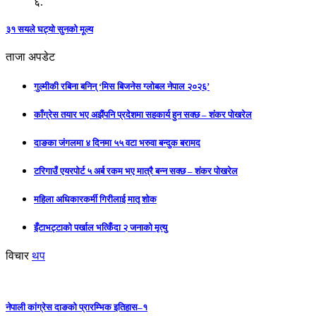
६.
३१ सयले घट्यो सुनको मूल्य
ताजा अपडेट
गुल्मीकी रबिना बनिन् ‘मिस बिजनेस ग्लोबल नेपाल २०२६’
काँग्रेस तयार भए अझैंपनि प्रदेशमा सहकार्य हुन सक्छ – शंकर पोखरेल
दाङका जंगलमा ४ दिनमा ५५ वटा भरुवा बन्दुक बरामद
टरिगाउँ एयरपोर्ट ५ अर्ब रकम भए मात्रै बन्न सक्छ – शंकर पोखरेल
महिला अधिकारकर्मी गिरीलाई मातृ शोक
इँटाभट्टाको पर्खाल भत्किँदा २ जनाको मृत्यु
विचार
थप
नेपाली कांग्रेस दाङको प्रारम्भिक इतिहास–१