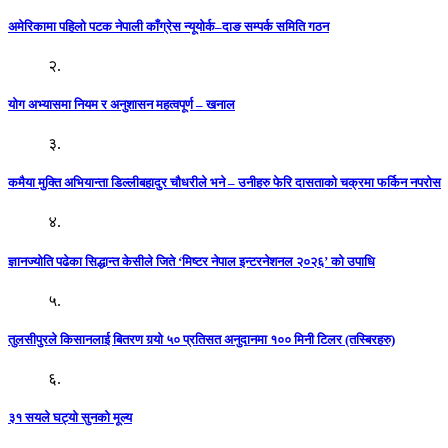
अमेरिकामा पहिलो पटक नेपाली काँग्रेस न्यूयोर्क–दाङ सम्पर्क समिति गठन
२.
योग अभ्यासमा नियम र अनुशासन महत्वपूर्ण – खनाल
३.
कमैया मुक्ति अभियान्ता डिल्लीबहादुर चौधरीले भने – उनीहरु फेरि दासताको चक्रमा फर्किन नपरोस
४.
ज्ञानज्योति पढेका सिद्धान्त केसीले जिते ‘मिष्टर नेपाल इन्टरनेशनल २०२६’ को उपाधि
५.
तुलसीपुरले किसानलाई बितरण गर्‍यो ५० प्रतिसत अनुदानमा १०० मिनी टिलर (तस्बिरहरु)
६.
३१ सयले घट्यो सुनको मूल्य