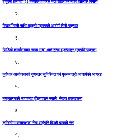
हापुरेमा हत्याको २८ बर्षपछि काँग्रेस नेता शालिकरामको शालिक निर्माण
२.
बिद्यार्थी वली माथि खुकुरी प्रहारको आरोपी गिरी पक्राउ
३.
सिडियो कार्यालयका नायव सुब्बा आत्महत्या दुरुत्साहन मुद्दापछि पक्राउ
४.
पूर्वाधार आयोजनाको गुणस्तर सुनिश्चित गर्न मुख्यमन्त्री आचार्यको आग्रह
५.
मन्त्रालयको भागबण्डा टुँङ्ग्याउन एमाले–नेकपा छलफलमा
६.
लुम्बिनीमा सत्तापक्षका नेता अझैंपनि विपक्षी दलको नेता
१.