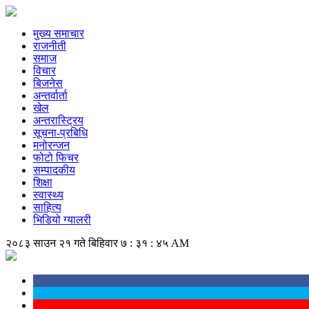
मुख्य समाचार
राजनीती
समाज
विचार
बिजनेस
अन्तर्वार्ता
खेल
अन्तरास्ट्रिय
सूचना-प्रबिधि
मनोरन्जन
फोटो फिचर
सम्पादकीय
शिक्षा
स्वास्थ्य
साहित्य
भिडियो ग्यालरी
२०८३ साउन २१ गते बिहिवार
७ : ३१ : ४६ AM