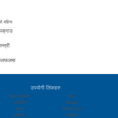
यो महिना
 पक्राउ
न्त्री
ा छलफलमा
उपयोगी लिंकहरु
मुख्य समाचार
विचार
राजनीति
खेलकुद
समाज
अन्तरास्ट्रिय
आर्थिक
मनोरंजन