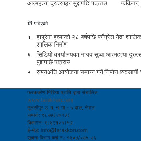
आत्महत्या दुरुत्साहन मुद्दापछि पक्राउ
फर्किनन्
धेरै पढिएको
हापुरेमा हत्याको २८ बर्षपछि काँग्रेस नेता शाल
१.
शालिक निर्माण
सिडियो कार्यालयका नायव सुब्बा आत्महत्या दुरुत
३.
मुद्दापछि पक्राउ
समयअघि आयोजना सम्पन्न गर्ने निर्माण व्यवसायी 
५.
फरककोण मिडिया प्रालि द्वारा संचालित
www.farakkon.com
तुलसीपुर उ. म. न. पा.- ५ दाङ, नेपाल
सम्पर्क: ९८५७८२०१३८
विज्ञापन: ९८४९१०५९५७
ई–मेल: info@farakkon.com
सूचना विभाग दर्ता न.: १३०४/०७५-७६