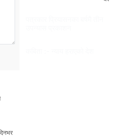
पत्रकार प्रियासनका बर्षमै तीन
उपन्यास प्रकाशन
कबिता :- न्याय हराएको देश
त
 दिनभर