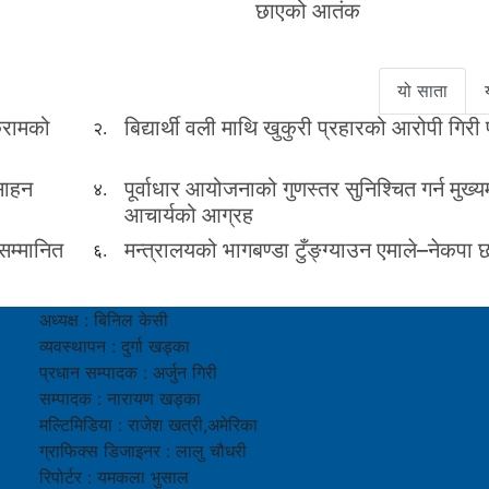
छाएको आतंक
यो साता
िकरामको
बिद्यार्थी वली माथि खुकुरी प्रहारको आरोपी गिरी
२.
्साहन
पूर्वाधार आयोजनाको गुणस्तर सुनिश्चित गर्न मुख्यम
४.
आचार्यको आग्रह
सम्मानित
मन्त्रालयको भागबण्डा टुँङ्ग्याउन एमाले–नेकप
६.
अध्यक्ष : बिनिल केसी
व्यवस्थापन : दुर्गा खड्का
प्रधान सम्पादक : अर्जुन गिरी
सम्पादक : नारायण खड्का
मल्टिमिडिया : राजेश खत्री,अमेरिका
ग्राफिक्स डिजाइनर : लालु चौधरी
रिपोर्टर : यमकला भुसाल