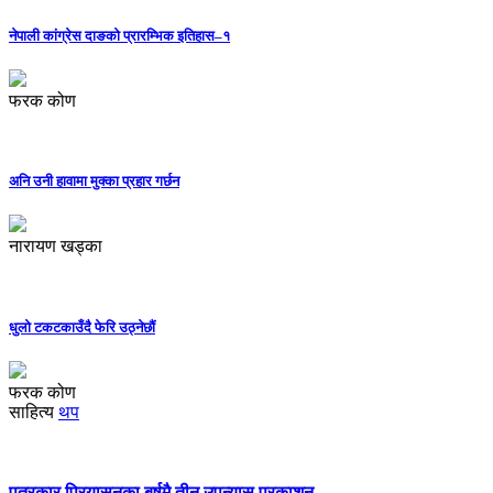
नेपाली कांग्रेस दाङको प्रारम्भिक इतिहास–१
फरक कोण
अनि उनी हावामा मुक्का प्रहार गर्छन
नारायण खड्का
धुलो टकटकाउँदै फेरि उठ्नेछौं
फरक कोण
साहित्य
थप
पत्रकार प्रियासनका बर्षमै तीन उपन्यास प्रकाशन