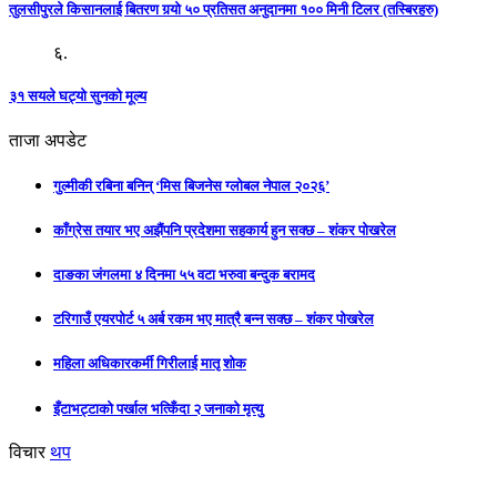
तुलसीपुरले किसानलाई बितरण गर्‍यो ५० प्रतिसत अनुदानमा १०० मिनी टिलर (तस्बिरहरु)
६.
३१ सयले घट्यो सुनको मूल्य
ताजा अपडेट
गुल्मीकी रबिना बनिन् ‘मिस बिजनेस ग्लोबल नेपाल २०२६’
काँग्रेस तयार भए अझैंपनि प्रदेशमा सहकार्य हुन सक्छ – शंकर पोखरेल
दाङका जंगलमा ४ दिनमा ५५ वटा भरुवा बन्दुक बरामद
टरिगाउँ एयरपोर्ट ५ अर्ब रकम भए मात्रै बन्न सक्छ – शंकर पोखरेल
महिला अधिकारकर्मी गिरीलाई मातृ शोक
इँटाभट्टाको पर्खाल भत्किँदा २ जनाको मृत्यु
विचार
थप