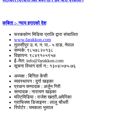
कबिता :- न्याय हराएको देश
फरककोण मिडिया प्रालि द्वारा संचालित
www.farakkon.com
तुलसीपुर उ. म. न. पा.- ५ दाङ, नेपाल
सम्पर्क: ९८५७८२०१३८
विज्ञापन: ९८४९१०५९५७
ई–मेल: info@farakkon.com
सूचना विभाग दर्ता न.: १३०४/०७५-७६
अध्यक्ष : बिनिल केसी
व्यवस्थापन : दुर्गा खड्का
प्रधान सम्पादक : अर्जुन गिरी
सम्पादक : नारायण खड्का
मल्टिमिडिया : राजेश खत्री,अमेरिका
ग्राफिक्स डिजाइनर : लालु चौधरी
रिपोर्टर : यमकला भुसाल
उपयोगी लिंकहरु