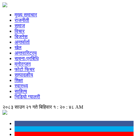
मुख्य समाचार
राजनीती
समाज
विचार
बिजनेस
अन्तर्वार्ता
खेल
अन्तरास्ट्रिय
सूचना-प्रबिधि
मनोरन्जन
फोटो फिचर
सम्पादकीय
शिक्षा
स्वास्थ्य
साहित्य
भिडियो ग्यालरी
२०८३ साउन २१ गते बिहिवार
१ : २० : ४८ AM