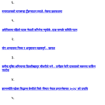
६.
मन्त्रालयको भागबण्डा टुँङ्ग्याउन एमाले–नेकपा छलफलमा
१.
अमेरिकामा पहिलो पटक नेपाली काँग्रेस न्यूयोर्क–दाङ सम्पर्क समिति गठन
२.
योग अभ्यासमा नियम र अनुशासन महत्वपूर्ण – खनाल
३.
कमैया मुक्ति अभियान्ता डिल्लीबहादुर चौधरीले भने – उनीहरु फेरि दासताको चक्रमा फर्किन
नपरोस
४.
ज्ञानज्योति पढेका सिद्धान्त केसीले जिते ‘मिष्टर नेपाल इन्टरनेशनल २०२६’ को उपाधि
५.