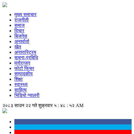
मुख्य समाचार
राजनीती
समाज
विचार
बिजनेस
अन्तर्वार्ता
खेल
अन्तरास्ट्रिय
सूचना-प्रबिधि
मनोरन्जन
फोटो फिचर
सम्पादकीय
शिक्षा
स्वास्थ्य
साहित्य
भिडियो ग्यालरी
२०८३ साउन २२ गते शुक्रवार
५ : ४८ : ५२ AM