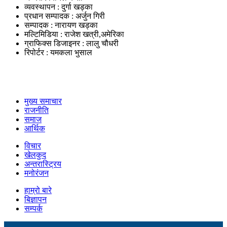
व्यवस्थापन : दुर्गा खड्का
प्रधान सम्पादक : अर्जुन गिरी
सम्पादक : नारायण खड्का
मल्टिमिडिया : राजेश खत्री,अमेरिका
ग्राफिक्स डिजाइनर : लालु चौधरी
रिपोर्टर : यमकला भुसाल
उपयोगी लिंकहरु
मुख्य समाचार
राजनीति
समाज
आर्थिक
विचार
खेलकुद
अन्तरास्ट्रिय
मनोरंजन
हाम्रो बारे
बिज्ञापन
सम्पर्क