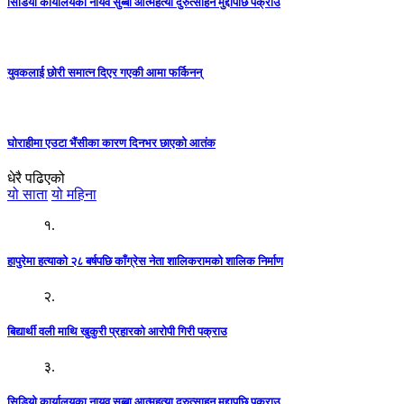
सिडियो कार्यालयका नायव सुब्बा आत्महत्या दुरुत्साहन मुद्दापछि पक्राउ
युवकलाई छोरी समात्न दिएर गएकी आमा फर्किनन्
घोराहीमा एउटा भैंसीका कारण दिनभर छाएको आतंक
धेरै पढिएको
यो साता
यो महिना
१.
हापुरेमा हत्याको २८ बर्षपछि काँग्रेस नेता शालिकरामको शालिक निर्माण
२.
बिद्यार्थी वली माथि खुकुरी प्रहारको आरोपी गिरी पक्राउ
३.
सिडियो कार्यालयका नायव सुब्बा आत्महत्या दुरुत्साहन मुद्दापछि पक्राउ