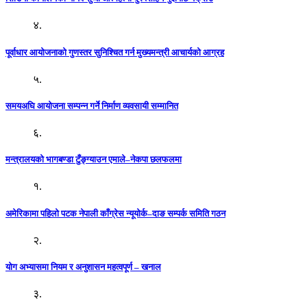
४.
पूर्वाधार आयोजनाको गुणस्तर सुनिश्चित गर्न मुख्यमन्त्री आचार्यको आग्रह
५.
समयअघि आयोजना सम्पन्न गर्ने निर्माण व्यवसायी सम्मानित
६.
मन्त्रालयको भागबण्डा टुँङ्ग्याउन एमाले–नेकपा छलफलमा
१.
अमेरिकामा पहिलो पटक नेपाली काँग्रेस न्यूयोर्क–दाङ सम्पर्क समिति गठन
२.
योग अभ्यासमा नियम र अनुशासन महत्वपूर्ण – खनाल
३.