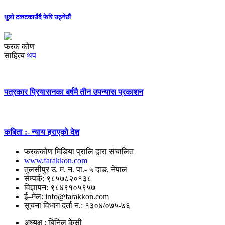
धुलो टकटकाउँदै फेरि उठ्नेछौं
फरक कोण
साहित्य
थप
पत्रकार प्रियासनका बर्षमै तीन उपन्यास प्रकाशन
कबिता :- न्याय हराएको देश
फरककोण मिडिया प्रालि द्वारा संचालित
www.farakkon.com
तुलसीपुर उ. म. न. पा.- ५ दाङ, नेपाल
सम्पर्क: ९८५७८२०१३८
विज्ञापन: ९८४९१०५९५७
ई–मेल: info@farakkon.com
सूचना विभाग दर्ता न.: १३०४/०७५-७६
अध्यक्ष : बिनिल केसी