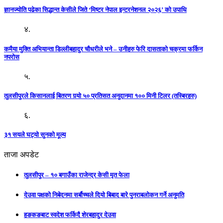
ज्ञानज्योति पढेका सिद्धान्त केसीले जिते ‘मिष्टर नेपाल इन्टरनेशनल २०२६’ को उपाधि
४.
कमैया मुक्ति अभियान्ता डिल्लीबहादुर चौधरीले भने – उनीहरु फेरि दासताको चक्रमा फर्किन
नपरोस
५.
तुलसीपुरले किसानलाई बितरण गर्‍यो ५० प्रतिसत अनुदानमा १०० मिनी टिलर (तस्बिरहरु)
६.
३१ सयले घट्यो सुनको मूल्य
ताजा अपडेट
तुलसीपुर – १० बगाउँका राजेन्द्र केसी मृत फेला
देउवा पक्षको निबेदनमा सर्बौच्चले दियो बिबाद बारे पुनराबलोकन गर्ने अनुमति
हङकङबाट स्वदेश फर्किदै शेरबहादुर देउवा