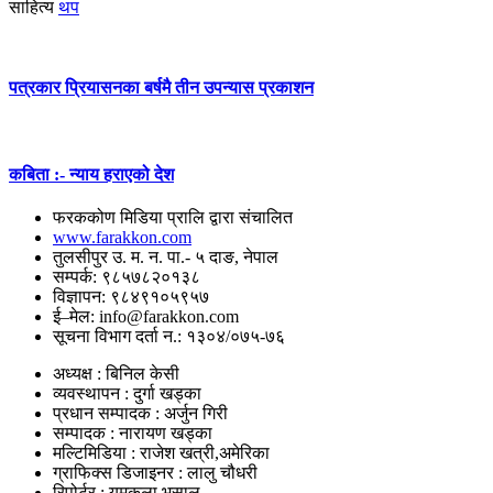
साहित्य
थप
पत्रकार प्रियासनका बर्षमै तीन उपन्यास प्रकाशन
कबिता :- न्याय हराएको देश
फरककोण मिडिया प्रालि द्वारा संचालित
www.farakkon.com
तुलसीपुर उ. म. न. पा.- ५ दाङ, नेपाल
सम्पर्क: ९८५७८२०१३८
विज्ञापन: ९८४९१०५९५७
ई–मेल: info@farakkon.com
सूचना विभाग दर्ता न.: १३०४/०७५-७६
अध्यक्ष : बिनिल केसी
व्यवस्थापन : दुर्गा खड्का
प्रधान सम्पादक : अर्जुन गिरी
सम्पादक : नारायण खड्का
मल्टिमिडिया : राजेश खत्री,अमेरिका
ग्राफिक्स डिजाइनर : लालु चौधरी
रिपोर्टर : यमकला भुसाल