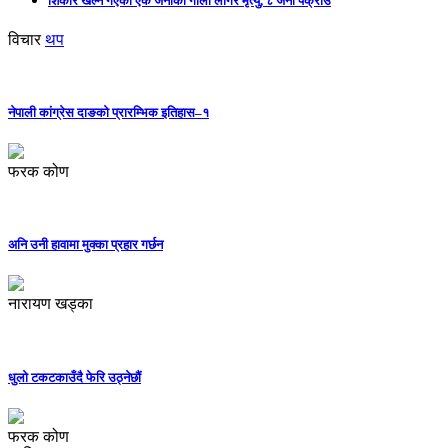
शिकार खेल्न गएका एक जनाको गोली लागेर मृत्यु, ८ जना पक्राउ
विचार
थप
नेपाली कांग्रेस दाङको प्रारम्भिक इतिहास–१
फरक कोण
अनि उनी हावामा मुक्का प्रहार गर्छन
नारायण खड्का
धुलो टकटकाउँदै फेरि उठ्नेछौं
फरक कोण