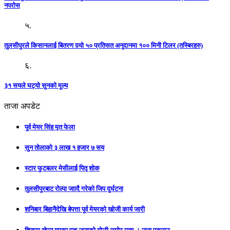
नपरोस
५.
तुलसीपुरले किसानलाई बितरण गर्‍यो ५० प्रतिसत अनुदानमा १०० मिनी टिलर (तस्बिरहरु)
६.
३१ सयले घट्यो सुनको मूल्य
ताजा अपडेट
पूर्व मेयर सिंह मृत फेला
सुन तोलाको ३ लाख १ हजार ७ सय
स्टार फुटबलर मेसीलाई पितृ शोक
तुलसीपुरबाट रोल्पा जाादै गरेको जिप दुर्घटना
शनिबार बिहानैदेखि बेपत्ता पूर्व मेयरको खोजी कार्य जारी