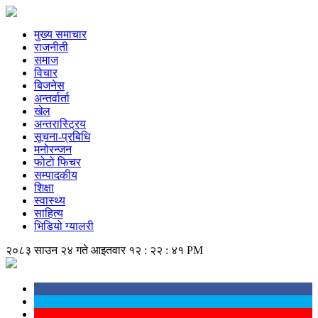
मुख्य समाचार
राजनीती
समाज
विचार
बिजनेस
अन्तर्वार्ता
खेल
अन्तरास्ट्रिय
सूचना-प्रबिधि
मनोरन्जन
फोटो फिचर
सम्पादकीय
शिक्षा
स्वास्थ्य
साहित्य
भिडियो ग्यालरी
२०८३ साउन २४ गते आइतवार
१२ : २२ : ४१ PM