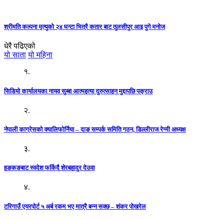
श्रीमति कल्पना मृत्युको २४ घन्टा भित्रै कतार बाट तुलसीपुर आइ पुगे मनोज
धेरै पढिएको
यो साता
यो महिना
१.
सिडियो कार्यालयका नायव सुब्बा आत्महत्या दुरुत्साहन मुद्दापछि पक्राउ
२.
नेपाली काग्रेसको क्यालिफोर्निया – दाङ सम्पर्क समिति गठन, डिल्लीराज रेग्मी अध्यक्ष
३.
हङकङबाट स्वदेश फर्किदै शेरबहादुर देउवा
४.
टरिगाउँ एयरपोर्ट ५ अर्ब रकम भए मात्रै बन्न सक्छ – शंकर पोखरेल