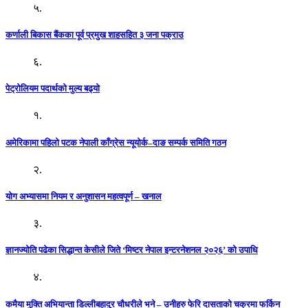
५.
कर्णाली बिकास बैंकका पूर्व प्रमुख शाहसहित ३ जना पक्राउ
६.
पेट्रोलियम पदार्थको मुल्य बढ्याे
१.
अमेरिकामा पहिलो पटक नेपाली काँग्रेस न्यूयोर्क–दाङ सम्पर्क समिति गठन
२.
योग अभ्यासमा नियम र अनुशासन महत्वपूर्ण – खनाल
३.
ज्ञानज्योति पढेका सिद्धान्त केसीले जिते ‘मिष्टर नेपाल इन्टरनेशनल २०२६’ को उपाधि
४.
कमैया मुक्ति अभियान्ता डिल्लीबहादुर चौधरीले भने – उनीहरु फेरि दासताको चक्रमा फर्किन