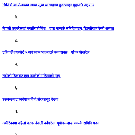
सिडियो कार्यालयका नायव सुब्बा आत्महत्या दुरुत्साहन मुद्दापछि पक्राउ
३.
नेपाली काग्रेसको क्यालिफोर्निया – दाङ सम्पर्क समिति गठन, डिल्लीराज रेग्मी अध्यक्ष
४.
टरिगाउँ एयरपोर्ट ५ अर्ब रकम भए मात्रै बन्न सक्छ – शंकर पोखरेल
५.
नदीको डिलबाट हाम फालेकी महिलाको मृत्यु
६.
हङकङबाट स्वदेश फर्किदै शेरबहादुर देउवा
१.
अमेरिकामा पहिलो पटक नेपाली काँग्रेस न्यूयोर्क–दाङ सम्पर्क समिति गठन
२.