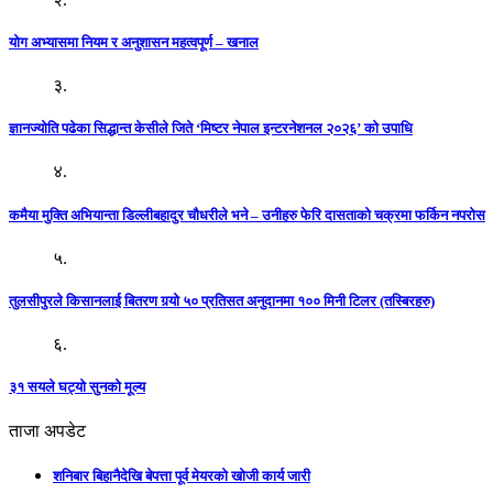
योग अभ्यासमा नियम र अनुशासन महत्वपूर्ण – खनाल
३.
ज्ञानज्योति पढेका सिद्धान्त केसीले जिते ‘मिष्टर नेपाल इन्टरनेशनल २०२६’ को उपाधि
४.
कमैया मुक्ति अभियान्ता डिल्लीबहादुर चौधरीले भने – उनीहरु फेरि दासताको चक्रमा फर्किन नपरोस
५.
तुलसीपुरले किसानलाई बितरण गर्‍यो ५० प्रतिसत अनुदानमा १०० मिनी टिलर (तस्बिरहरु)
६.
३१ सयले घट्यो सुनको मूल्य
ताजा अपडेट
शनिबार बिहानैदेखि बेपत्ता पूर्व मेयरको खोजी कार्य जारी