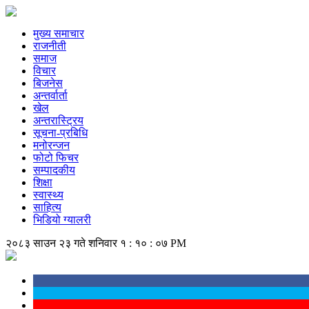
मुख्य समाचार
राजनीती
समाज
विचार
बिजनेस
अन्तर्वार्ता
खेल
अन्तरास्ट्रिय
सूचना-प्रबिधि
मनोरन्जन
फोटो फिचर
सम्पादकीय
शिक्षा
स्वास्थ्य
साहित्य
भिडियो ग्यालरी
२०८३ साउन २३ गते शनिवार
१ : १० : ०७ PM