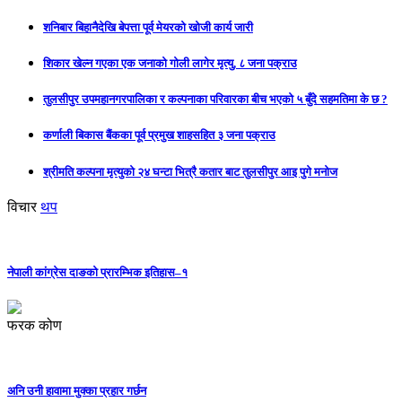
शनिबार बिहानैदेखि बेपत्ता पूर्व मेयरको खोजी कार्य जारी
शिकार खेल्न गएका एक जनाको गोली लागेर मृत्यु, ८ जना पक्राउ
तुलसीपुर उपमहानगरपालिका र कल्पनाका परिवारका बीच भएको ५ बुँदे सहमतिमा के छ ?
कर्णाली बिकास बैंकका पूर्व प्रमुख शाहसहित ३ जना पक्राउ
श्रीमति कल्पना मृत्युको २४ घन्टा भित्रै कतार बाट तुलसीपुर आइ पुगे मनोज
विचार
थप
नेपाली कांग्रेस दाङको प्रारम्भिक इतिहास–१
फरक कोण
अनि उनी हावामा मुक्का प्रहार गर्छन