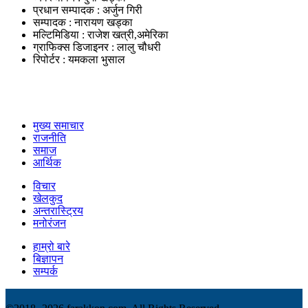
प्रधान सम्पादक : अर्जुन गिरी
सम्पादक : नारायण खड्का
मल्टिमिडिया : राजेश खत्री,अमेरिका
ग्राफिक्स डिजाइनर : लालु चौधरी
रिपोर्टर : यमकला भुसाल
उपयोगी लिंकहरु
मुख्य समाचार
राजनीति
समाज
आर्थिक
विचार
खेलकुद
अन्तरास्ट्रिय
मनोरंजन
हाम्रो बारे
बिज्ञापन
सम्पर्क