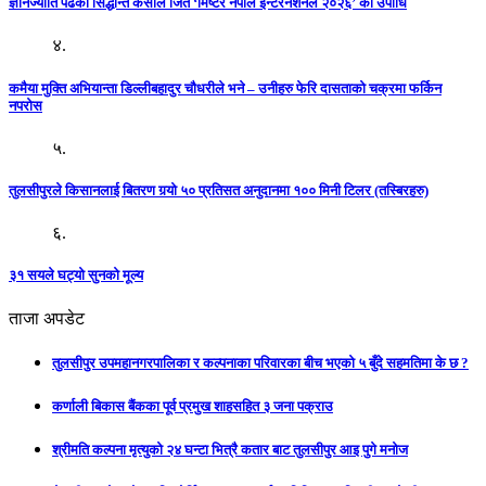
ज्ञानज्योति पढेका सिद्धान्त केसीले जिते ‘मिष्टर नेपाल इन्टरनेशनल २०२६’ को उपाधि
४.
कमैया मुक्ति अभियान्ता डिल्लीबहादुर चौधरीले भने – उनीहरु फेरि दासताको चक्रमा फर्किन
नपरोस
५.
तुलसीपुरले किसानलाई बितरण गर्‍यो ५० प्रतिसत अनुदानमा १०० मिनी टिलर (तस्बिरहरु)
६.
३१ सयले घट्यो सुनको मूल्य
ताजा अपडेट
तुलसीपुर उपमहानगरपालिका र कल्पनाका परिवारका बीच भएको ५ बुँदे सहमतिमा के छ ?
कर्णाली बिकास बैंकका पूर्व प्रमुख शाहसहित ३ जना पक्राउ
श्रीमति कल्पना मृत्युको २४ घन्टा भित्रै कतार बाट तुलसीपुर आइ पुगे मनोज