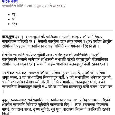
फरक कोण
प्रकाशित मिति : २०७६ पुष २० गते आइतवार
फ-
फ
फ+
दाङ,पुस २० ।
बंगलाचुली गाँउपालिकामा नेपाली काग्रेसकाे समितिहरू
समायाेजन गरिएकाे छ । नेपाली काग्रेस दाङ क्षेत्र नम्बर २ (क) प्रदेश क्षेत्रीय
समितिकाे पहलमा गाउपालिका र वडा समिति समायमेजन गरिएकाे हाे ।
क्षेत्रीय सभापति गरिराज सुवेदी लगायत नेताहरूकाे उपस्थितिमा भएकाे
काग्रेसकाे भेलाले जागेश्वर अधिकारी सभापति रहेकाे बंगलाचुली गाँउपालिका
समिति गठन भएकाे छ । जसकाे सह-सभापतिमा बलबहादुर वली रहेका छन ।
यस्तै वडातर्फ वडा नम्बर १ काे सभापतिमा भुपरनम पाण्डे, २ काे सभापतिमा
अमृत मल्ल, ३ काे सभापतिमा निमबहादुर घर्ती, ४ काे सभापतिमा धनेश्वर पुलामी,
५ काे सभापतिमा केशव घर्ती क्षेत्री, ६ काे सभापतिमा धनबहादुर घर्ती, ७ काे
सभापतिमा तेजबहादुर खत्री र ८ काे सभापतिमा ज्ञानहादुर वली चयन भएका छन
।
बृहत् छलफलबाट सर्वसहमतिमा गाउपालिका र वडा सभापतिहरू चयन गरिएकाे
क्षेत्रीय सभापति गिरिराज सुवेदीले जानकारी दिए । त्यस अवसरमा भाेजराज
पाण्डे, खजराज पाण्डे, कृष्ण सुवेदी, धुर्व पुन, नारायण जिएमकाे उपस्थिति रहेकाे
थियाे ।