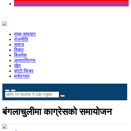
मुख्य समाचार
राजनीति
समाज
विचार
बिजनेस
अन्तरास्ट्रिय
खेल
फोटो फिचर
मनोरन्जन
बंगलाचुलीमा काग्रेसकाे समायाेजन