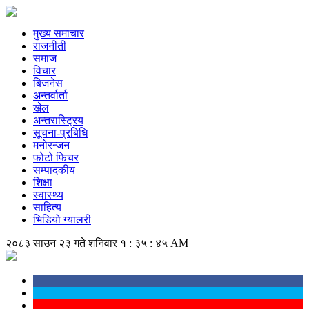
मुख्य समाचार
राजनीती
समाज
विचार
बिजनेस
अन्तर्वार्ता
खेल
अन्तरास्ट्रिय
सूचना-प्रबिधि
मनोरन्जन
फोटो फिचर
सम्पादकीय
शिक्षा
स्वास्थ्य
साहित्य
भिडियो ग्यालरी
२०८३ साउन २३ गते शनिवार
१ : ३५ : ४५ AM