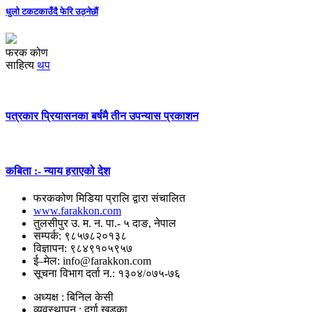
धुलो टकटकाउँदै फेरि उठ्नेछौं
फरक कोण
साहित्य
थप
पत्रकार प्रियासनका बर्षमै तीन उपन्यास प्रकाशन
कबिता :- न्याय हराएको देश
फरककोण मिडिया प्रालि द्वारा संचालित
www.farakkon.com
तुलसीपुर उ. म. न. पा.- ५ दाङ, नेपाल
सम्पर्क: ९८५७८२०१३८
विज्ञापन: ९८४९१०५९५७
ई–मेल: info@farakkon.com
सूचना विभाग दर्ता न.: १३०४/०७५-७६
अध्यक्ष : बिनिल केसी
व्यवस्थापन : दुर्गा खड्का