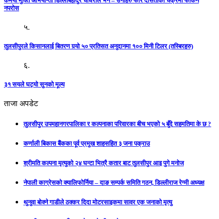
कमैया मुक्ति अभियान्ता डिल्लीबहादुर चौधरीले भने – उनीहरु फेरि दासताको चक्रमा फर्किन
नपरोस
५.
तुलसीपुरले किसानलाई बितरण गर्‍यो ५० प्रतिसत अनुदानमा १०० मिनी टिलर (तस्बिरहरु)
६.
३१ सयले घट्यो सुनको मूल्य
ताजा अपडेट
तुलसीपुर उपमहानगरपालिका र कल्पनाका परिवारका बीच भएको ५ बुँदे सहमतिमा के छ ?
कर्णाली बिकास बैंकका पूर्व प्रमुख शाहसहित ३ जना पक्राउ
श्रीमति कल्पना मृत्युको २४ घन्टा भित्रै कतार बाट तुलसीपुर आइ पुगे मनोज
नेपाली काग्रेसको क्यालिफोर्निया – दाङ सम्पर्क समिति गठन, डिल्लीराज रेग्मी अध्यक्ष
थुनुवा बोक्ने गाडीले ठक्कर दिदा मोटरसाइकमा सावर एक जनाको मृत्यु