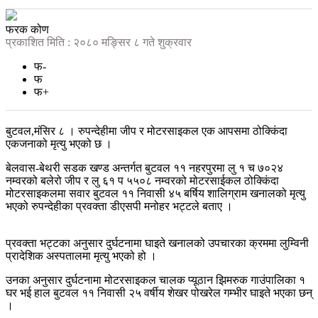
फरक कोण
प्रकाशित मिति : २०८० मङ्सिर ८ गते शुक्रवार
फ-
फ
फ+
बुटवल,मंसिर ८ । रुपन्देहीमा जीप र मोटरसाइकल एक आपसमा ठोक्किंदा
एकजनाको मृत्यु भएको छ ।
बेलवास-बेथरी सडक खण्ड अन्तर्गत बुटवल ११ नहरपुरमा लु १ च ७०२४
नम्वरको बलेरो जीप र लु ६१ प ५५०८ नम्वरको मोटरसाईकल ठोक्किंदा
मोटरसाइकलमा सवार बुटवल ११ निवासी ४५ बर्षिय शालिग्राम खनालको मृत्यु
भएको रुपन्देहीका प्रवक्ता डीएसपी मनोहर भट्टले बताए ।
प्रवक्ता भट्टका अनुसार दुर्घटनामा घाइते खनालको उपचारका क्रममा लुम्विनी
प्रादेशिक अस्पतालमा मृत्यु भएको हो ।
उनका अनुसार दुर्घटनामा मोटरसाइकल चालक प्यूठान झिमरुक गाउंपालिका १
घर भई हाल बुटवल ११ निवासी २५ वर्षीय शेखर पोखरेल गम्भीर घाइते भएका छन्
।