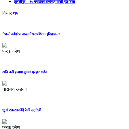
तुलसीपुर – १० बगाउँका राजेन्द्र केसी मृत फेला
विचार
थप
नेपाली कांग्रेस दाङको प्रारम्भिक इतिहास–१
फरक कोण
अनि उनी हावामा मुक्का प्रहार गर्छन
नारायण खड्का
धुलो टकटकाउँदै फेरि उठ्नेछौं
फरक कोण