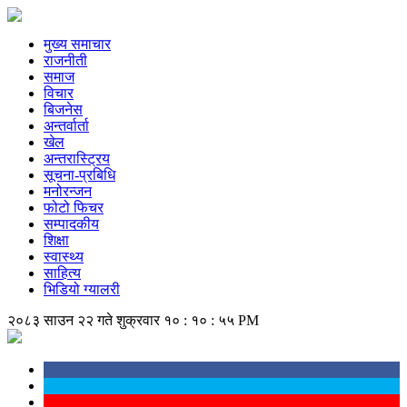
मुख्य समाचार
राजनीती
समाज
विचार
बिजनेस
अन्तर्वार्ता
खेल
अन्तरास्ट्रिय
सूचना-प्रबिधि
मनोरन्जन
फोटो फिचर
सम्पादकीय
शिक्षा
स्वास्थ्य
साहित्य
भिडियो ग्यालरी
२०८३ साउन २२ गते शुक्रवार
१० : १० : ५६ PM