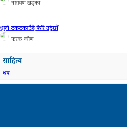
नारायण खड्का
धुलो टकटकाउँदै फेरि उठ्नेछौं
फरक कोण
साहित्य
थप