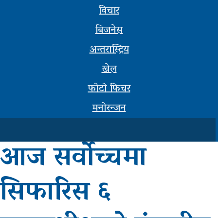
विचार
सूचना-
बिजनेस
प्रबिधि
अन्तरास्ट्रिय
मनोरन्जन
खेल
फोटो
फोटो फिचर
फिचर
मनोरन्जन
सम्पादकीय
आज सर्वोच्चमा
शिक्षा
स्वास्थ्य
सिफारिस ६
साहित्य
भिडियो