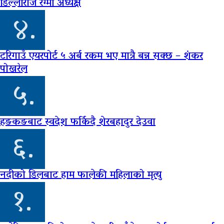
डिल्लीराज रेग्मी अध्यक्ष
४.
टरिगाउँ एयरपोर्ट ५ अर्ब रकम भए मात्रै बन्न सक्छ – शंकर
पोखरेल
५.
हङकङबाट स्वदेश फर्किदै शेरबहादुर देउवा
६.
नदीको डिलबाट हाम फालेकी महिलाको मृत्यु
१.