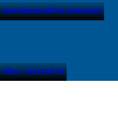
पत्रकार प्रियासनका बर्षमै तीन उपन्यास प्रकाशन
कबिता :- न्याय हराएको देश
फरककोण मिडिया प्रालि द्वारा संचालित
www.farakkon.com