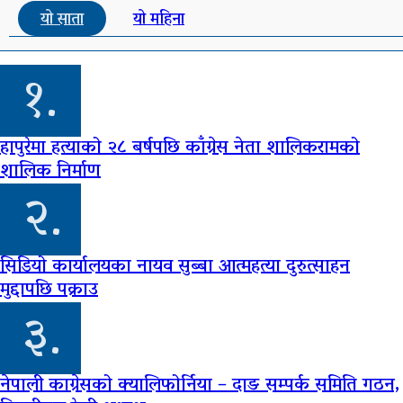
यो साता
यो महिना
१.
हापुरेमा हत्याको २८ बर्षपछि काँग्रेस नेता शालिकरामको
शालिक निर्माण
२.
सिडियो कार्यालयका नायव सुब्बा आत्महत्या दुरुत्साहन
मुद्दापछि पक्राउ
३.
नेपाली काग्रेसको क्यालिफोर्निया – दाङ सम्पर्क समिति गठन,