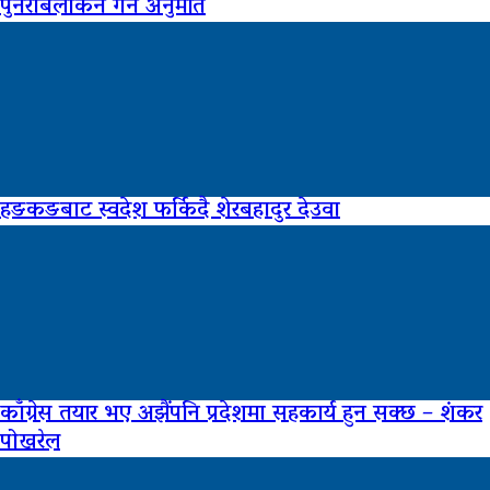
पुनराबलोकन गर्ने अनुमति
हङकङबाट स्वदेश फर्किदै शेरबहादुर देउवा
काँग्रेस तयार भए अझैंपनि प्रदेशमा सहकार्य हुन सक्छ – शंकर
पोखरेल