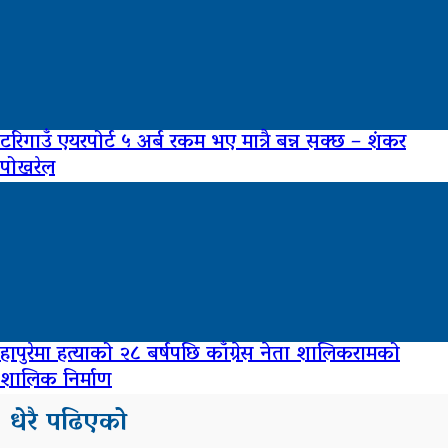
टरिगाउँ एयरपोर्ट ५ अर्ब रकम भए मात्रै बन्न सक्छ – शंकर
पोखरेल
हापुरेमा हत्याको २८ बर्षपछि काँग्रेस नेता शालिकरामको
शालिक निर्माण
धेरै पढिएको