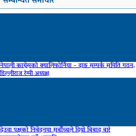
सम्बन्धित समाचार
नेपाली काग्रेसको क्यालिफोर्निया – दाङ सम्पर्क समिति गठन,
डिल्लीराज रेग्मी अध्यक्ष
देउवा पक्षको निबेदनमा सर्बौच्चले दियो बिबाद बारे