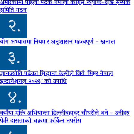
अमेरिकामा पहिलो पटक नेपाली काँग्रेस न्यूयोर्क–दाङ सम्पर्क
समिति गठन
२.
योग अभ्यासमा नियम र अनुशासन महत्वपूर्ण – खनाल
३.
ज्ञानज्योति पढेका सिद्धान्त केसीले जिते ‘मिष्टर नेपाल
इन्टरनेशनल २०२६’ को उपाधि
४.
कमैया मुक्ति अभियान्ता डिल्लीबहादुर चौधरीले भने – उनीहरु
फेरि दासताको चक्रमा फर्किन नपरोस