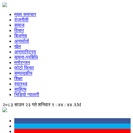
मुख्य समाचार
राजनीती
समाज
विचार
बिजनेस
अन्तर्वार्ता
खेल
अन्तरास्ट्रिय
सूचना-प्रबिधि
मनोरन्जन
फोटो फिचर
सम्पादकीय
शिक्षा
स्वास्थ्य
साहित्य
भिडियो ग्यालरी
२०८३ साउन २३ गते शनिवार
९ : ४४ : ४४ AM