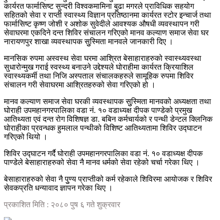
कार्यरत फार्मासिष्ट सुन्दरी विश्वकमामिना बुढा मगरले प्राविधिक सहयोग
सहितको सेवा र राप्ती स्वास्थ्य विज्ञान प्रतिष्ठानमा कार्यरत स्टोर इन्चार्ज तथा
फार्मासिष्ट कृष्ण जोशी र अशोक सुवेदीले आवश्यक औषधी व्यवस्थापन गरी
सेवाघरमा एकदिने दन्त शिविर संचालन गरिएको मानव कल्याण समाज सेवा घर
नारायणपुर शाखा व्यवस्थापक सुुस्मिता मानवले जानकारी दिए ।
मानसिक रुपमा अस्वस्थ सेवा घरमा आश्रित बेसाहाराहरुको स्वास्थ्यवस्था
सुधारोन्मुख गराई स्वस्थ्य बनाउने उद्देश्यले घोराहीमा कार्यरत क्रियाशिल
स्वास्थ्यकर्मी तथा निजि अस्पताल संचालकहरुले सामूहिक रुपमा शिविर
संचालन गरी सेवाघरमा आश्रितहरुको सेवा गरिएको हो ।
मानव कल्याण समाज सेवा घरकी व्यवस्थापक सुुस्मिता मानवको अध्यक्षता तथा
घोराही उपमहानगरपालिका वडा नं. १० वडाध्यक्ष दीपक पाण्डेको प्रमुख
आतिथ्यता एवं दन्त रोग विशिषज्ञ डा. बबिन कर्मचार्यको र पन्थी डेन्टल क्लिनिक
घोराहीका प्रवन्धक हुमलाल पन्थीको विशिष्ट आतिथ्यतामा शिविर उद्घाटन
गरिएको थियो ।
शिविर उद्घाटन गर्दै घोराही उपमहानगरपालिका वडा नं. १० वडाध्यक्ष दीपक
पाण्डेले बेसाहाराहरुको सेवा नै मानव धर्मको सेवा रहेको चर्चा गरेका थिए ।
बेसाहाराहरुको सेवा नै पुुण्य प्राप्तीको कर्म रहेकाले शिविरमा आयोजक र शिविर
सेवकप्रति धन्यावाद ज्ञापन गरेका थिए ।
प्रकाशित मिति : २०८० पुष ६ गते शुक्रवार