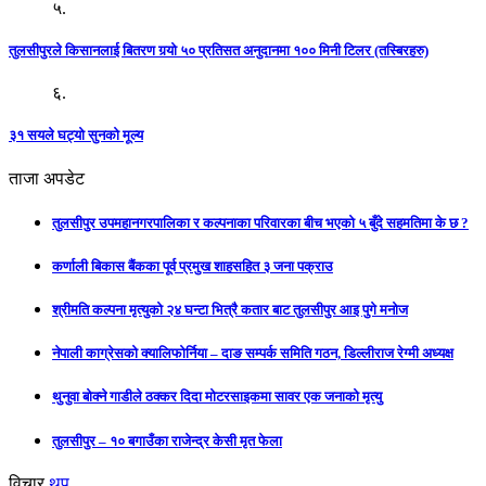
५.
तुलसीपुरले किसानलाई बितरण गर्‍यो ५० प्रतिसत अनुदानमा १०० मिनी टिलर (तस्बिरहरु)
६.
३१ सयले घट्यो सुनको मूल्य
ताजा अपडेट
तुलसीपुर उपमहानगरपालिका र कल्पनाका परिवारका बीच भएको ५ बुँदे सहमतिमा के छ ?
कर्णाली बिकास बैंकका पूर्व प्रमुख शाहसहित ३ जना पक्राउ
श्रीमति कल्पना मृत्युको २४ घन्टा भित्रै कतार बाट तुलसीपुर आइ पुगे मनोज
नेपाली काग्रेसको क्यालिफोर्निया – दाङ सम्पर्क समिति गठन, डिल्लीराज रेग्मी अध्यक्ष
थुनुवा बोक्ने गाडीले ठक्कर दिदा मोटरसाइकमा सावर एक जनाको मृत्यु
तुलसीपुर – १० बगाउँका राजेन्द्र केसी मृत फेला
विचार
थप