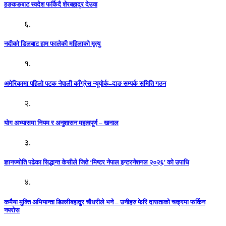
हङकङबाट स्वदेश फर्किदै शेरबहादुर देउवा
६.
नदीको डिलबाट हाम फालेकी महिलाको मृत्यु
१.
अमेरिकामा पहिलो पटक नेपाली काँग्रेस न्यूयोर्क–दाङ सम्पर्क समिति गठन
२.
योग अभ्यासमा नियम र अनुशासन महत्वपूर्ण – खनाल
३.
ज्ञानज्योति पढेका सिद्धान्त केसीले जिते ‘मिष्टर नेपाल इन्टरनेशनल २०२६’ को उपाधि
४.
कमैया मुक्ति अभियान्ता डिल्लीबहादुर चौधरीले भने – उनीहरु फेरि दासताको चक्रमा फर्किन
नपरोस