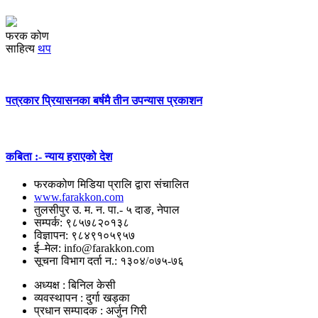
फरक कोण
साहित्य
थप
पत्रकार प्रियासनका बर्षमै तीन उपन्यास प्रकाशन
कबिता :- न्याय हराएको देश
फरककोण मिडिया प्रालि द्वारा संचालित
www.farakkon.com
तुलसीपुर उ. म. न. पा.- ५ दाङ, नेपाल
सम्पर्क: ९८५७८२०१३८
विज्ञापन: ९८४९१०५९५७
ई–मेल: info@farakkon.com
सूचना विभाग दर्ता न.: १३०४/०७५-७६
अध्यक्ष : बिनिल केसी
व्यवस्थापन : दुर्गा खड्का
प्रधान सम्पादक : अर्जुन गिरी