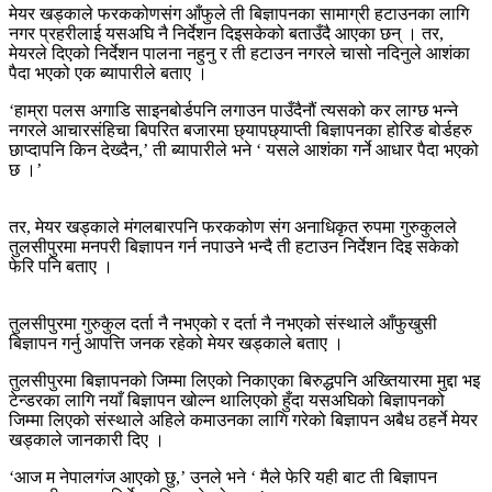
मेयर खड्काले फरककोणसंग आँफुले ती बिज्ञापनका सामाग्री हटाउनका लागि
नगर प्रहरीलाई यसअघि नै निर्देशन दिइसकेको बताउँदै आएका छन् । तर,
मेयरले दिएको निर्देशन पालना नहुनु र ती हटाउन नगरले चासो नदिनुले आशंका
पैदा भएको एक ब्यापारीले बताए ।
‘हाम्रा पलस अगाडि साइनबोर्डपनि लगाउन पाउँदैनौं त्यसको कर लाग्छ भन्ने
नगरले आचारसंहिचा बिपरित बजारमा छ्यापछ्याप्ती बिज्ञापनका होरिङ बोर्डहरु
छाप्दापनि किन देख्दैन,’ ती ब्यापारीले भने ‘ यसले आशंका गर्ने आधार पैदा भएको
छ ।’
तर, मेयर खड्काले मंगलबारपनि फरककोण संग अनाधिकृत रुपमा गुरुकुलले
तुलसीपुरमा मनपरी बिज्ञापन गर्न नपाउने भन्दै ती हटाउन निर्देशन दिइ सकेको
फेरि पनि बताए ।
तुलसीपुरमा गुरुकुल दर्ता नै नभएको र दर्ता नै नभएको संस्थाले आँफुखुसी
बिज्ञापन गर्नु आपत्ति जनक रहेको मेयर खड्काले बताए ।
तुलसीपुरमा बिज्ञापनको जिम्मा लिएको निकाएका बिरुद्धपनि अख्तियारमा मुद्दा भइ
टेन्डरका लागि नयाँ बिज्ञापन खोल्न थालिएको हुँदा यसअघिको बिज्ञापनको
जिम्मा लिएको संस्थाले अहिले कमाउनका लागि गरेको बिज्ञापन अबैध ठहर्ने मेयर
खड्काले जानकारी दिए ।
‘आज म नेपालगंज आएको छु,’ उनले भने ‘ मैले फेरि यही बाट ती बिज्ञापन