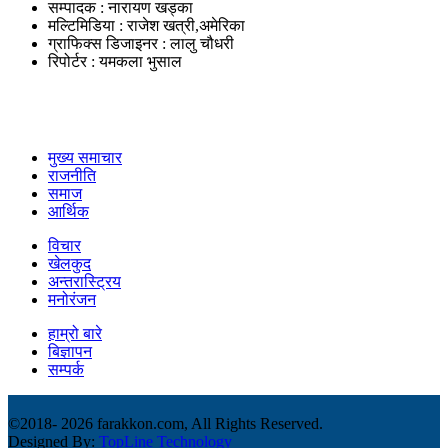
सम्पादक : नारायण खड्का
मल्टिमिडिया : राजेश खत्री,अमेरिका
ग्राफिक्स डिजाइनर : लालु चौधरी
रिपोर्टर : यमकला भुसाल
उपयोगी लिंकहरु
मुख्य समाचार
राजनीति
समाज
आर्थिक
विचार
खेलकुद
अन्तरास्ट्रिय
मनोरंजन
हाम्रो बारे
बिज्ञापन
सम्पर्क
©2018-
2026 farakkon.com, All Rights Reserved.
Designed By:
TopLine Technology