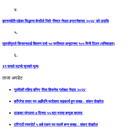
४.
ज्ञानज्योति पढेका सिद्धान्त केसीले जिते ‘मिष्टर नेपाल इन्टरनेशनल २०२६’ को उपाधि
५.
तुलसीपुरले किसानलाई बितरण गर्‍यो ५० प्रतिसत अनुदानमा १०० मिनी टिलर (तस्बिरहरु)
६.
३१ सयले घट्यो सुनको मूल्य
ताजा अपडेट
गुल्मीकी रबिना बनिन् ‘मिस बिजनेस ग्लोबल नेपाल २०२६’
काँग्रेस तयार भए अझैंपनि प्रदेशमा सहकार्य हुन सक्छ – शंकर पोखरेल
दाङका जंगलमा ४ दिनमा ५५ वटा भरुवा बन्दुक बरामद
टरिगाउँ एयरपोर्ट ५ अर्ब रकम भए मात्रै बन्न सक्छ – शंकर पोखरेल