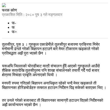
फरक कोण
प्रकाशित मिति : २०८० पुष ३ गते मङ्गलवार
फ-
फ
फ+
तुलसीपुर, पुस ३ । गुरुकुल एकाडेमीले तुलसीपुर बजारमा प्रक्रिया मिचेर
मनोमानी ढंगले गरेको बिज्ञापन हटाउने बारे मेयर टीकाराम खड्काले गरेको
प्रतिबद्धता अझैं पुरा भएको छैन ।
यसअघि जिल्लाको घोराहीबाट मात्रै संचालन हुँदै आएको गुुरुकुलले आउँदो
शैक्षिक सत्रदेखि तुलसीपुरमा पनि शाखा संचालनको तयारी गर्दै गर्दा बजार
क्षेत्रमा मिचाहा प्रबृति अपनाएको थियो ।
मनपरी रुपमा गरिएको बिज्ञापन अनाधिकृत रहेको भन्दै मेयर खड्काले ती
बिज्ञापनका होरिङबोर्डहरु तत्काल हटाउन निर्देशन दिइ सकेको बताएका थिए ।
तर उनले गरेको बजारबाट ती बिज्ञापनका सामाग्री हटाउन दिएको निर्देशनको
अझैं कार्यान्वयन भएको छैन ।