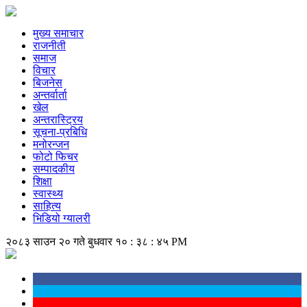
मुख्य समाचार
राजनीती
समाज
विचार
बिजनेस
अन्तर्वार्ता
खेल
अन्तरास्ट्रिय
सूचना-प्रबिधि
मनोरन्जन
फोटो फिचर
सम्पादकीय
शिक्षा
स्वास्थ्य
साहित्य
भिडियो ग्यालरी
२०८३ साउन २० गते बुधवार
१० : ३८ : ४५ PM