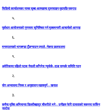
सिडियो कार्यालयका नायव सुब्बा आत्महत्या दुरुत्साहन मुद्दापछि पक्राउ
५.
पूर्वाधार आयोजनाको गुणस्तर सुनिश्चित गर्न मुख्यमन्त्री आचार्यको आग्रह
६.
मन्त्रालयको भागबण्डा टुँङ्ग्याउन एमाले–नेकपा छलफलमा
१.
अमेरिकामा पहिलो पटक नेपाली काँग्रेस न्यूयोर्क–दाङ सम्पर्क समिति गठन
२.
योग अभ्यासमा नियम र अनुशासन महत्वपूर्ण – खनाल
३.
कमैया मुक्ति अभियान्ता डिल्लीबहादुर चौधरीले भने – उनीहरु फेरि दासताको चक्रमा फर्किन
नपरोस