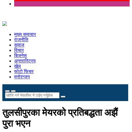
मुख्य समाचार
राजनीति
समाज
विचार
बिजनेस
अन्तरास्ट्रिय
खेल
फोटो फिचर
मनोरन्जन
तुलसीपुरका मेयरको प्रतिबद्धता अझैं
पुरा भएन