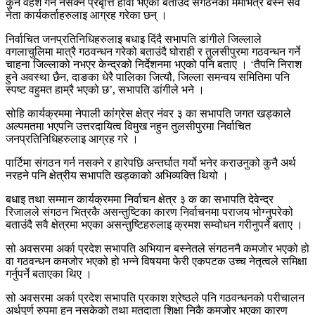
कुनै वहश गर्न नसक्ने प्रबृत्ति हावी भएको बताउंदै संगठनको मर्मभित्र बस्न सवै
नेता कार्यकर्ताहरुलाइ आग्रह गरेका छन् ।
निर्वाचित जनप्रतिनिधिहरुलाइ बधाइ दिंदै सभापति डांगीले जिल्लाले
वगलाचुलिमा मात्रै गठवन्धन गरेको बताउंदै घोराही र तुलसीपुरमा गठवन्धन गर्ने
चाहना जिल्लाको नभएर केन्द्रको निर्देशनमा भएको पनि बताए । ‘तैपनि निराश
हुने अवस्था छैन, दाङका धेरै पालिका जित्यौ, जिल्ला समन्वय समितिमा पनि
स्पष्ट वहुमत हाम्रै भएको छ’, सभापति डांगीले भने ।
सोहि कार्यक्रममा नेपाली कांग्रेस क्षेत्र नंवर ३ का सभापति जगत खड्काले
अल्पमतमा भएपनि उत्तरदायित्व विमुख नहुन तुलसीपुरमा निर्वाचित
जनप्रतिनिधिहरुलाइ आग्रह गरे ।
पार्टिमा संगठन गर्न नसक्ने र हारेपछि अन्तर्घात गर्यो भनेर कराउनुको कुनै अर्थ
नरहने पनि क्षेत्रीय सभापति खड्काको अभिव्यक्ति थियो ।
बधाइ तथा सम्मान कार्यक्रममा निर्वाचन क्षेत्र ३ क का सभापति देवेन्द्र
रिजालले संगठन भित्रकै असन्तुष्टिका कारण निर्वाचनमा पराजय भोग्नुपरेको
बताउंदै सवै क्षेत्रमा भएका असन्तुष्टिहरुलाइ क्रमश सम्वोधन गरीनुपर्ने बताए ।
सो अवसरमा अर्का प्रदेश सभापति अभियान बस्नेतले संगठननै कमजोर भएको हो
वा गठवन्धन कमजोर भएको हो भन्ने विषयमा फेरी एकपटक उच्च नेतृत्वले समिक्षा
गर्नुपर्ने बताएका थिए ।
सो अवसरमा अर्का प्रदेश सभापति प्रकाश श्रेष्ठले पनि गठवन्धनको परीचालन
अर्थपुर्ण रुपमा हुन नसकेको तथा मतदाता शिक्षा निकै कमजोर भएका कारण