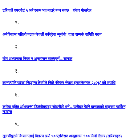
टरिगाउँ एयरपोर्ट ५ अर्ब रकम भए मात्रै बन्न सक्छ – शंकर पोखरेल
१.
अमेरिकामा पहिलो पटक नेपाली काँग्रेस न्यूयोर्क–दाङ सम्पर्क समिति गठन
२.
योग अभ्यासमा नियम र अनुशासन महत्वपूर्ण – खनाल
३.
ज्ञानज्योति पढेका सिद्धान्त केसीले जिते ‘मिष्टर नेपाल इन्टरनेशनल २०२६’ को उपाधि
४.
कमैया मुक्ति अभियान्ता डिल्लीबहादुर चौधरीले भने – उनीहरु फेरि दासताको चक्रमा फर्किन
नपरोस
५.
तुलसीपुरले किसानलाई बितरण गर्‍यो ५० प्रतिसत अनुदानमा १०० मिनी टिलर (तस्बिरहरु)