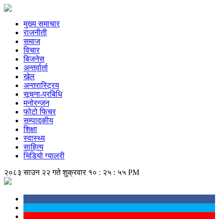
मुख्य समाचार
राजनीती
समाज
विचार
बिजनेस
अन्तर्वार्ता
खेल
अन्तरास्ट्रिय
सूचना-प्रबिधि
मनोरन्जन
फोटो फिचर
सम्पादकीय
शिक्षा
स्वास्थ्य
साहित्य
भिडियो ग्यालरी
२०८३ साउन २२ गते शुक्रवार
१० : २५ : ५६ PM