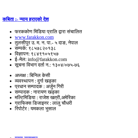
कबिता :- न्याय हराएको देश
फरककोण मिडिया प्रालि द्वारा संचालित
www.farakkon.com
तुलसीपुर उ. म. न. पा.- ५ दाङ, नेपाल
सम्पर्क: ९८५७८२०१३८
विज्ञापन: ९८४९१०५९५७
ई–मेल: info@farakkon.com
सूचना विभाग दर्ता न.: १३०४/०७५-७६
अध्यक्ष : बिनिल केसी
व्यवस्थापन : दुर्गा खड्का
प्रधान सम्पादक : अर्जुन गिरी
सम्पादक : नारायण खड्का
मल्टिमिडिया : राजेश खत्री,अमेरिका
ग्राफिक्स डिजाइनर : लालु चौधरी
रिपोर्टर : यमकला भुसाल
उपयोगी लिंकहरु