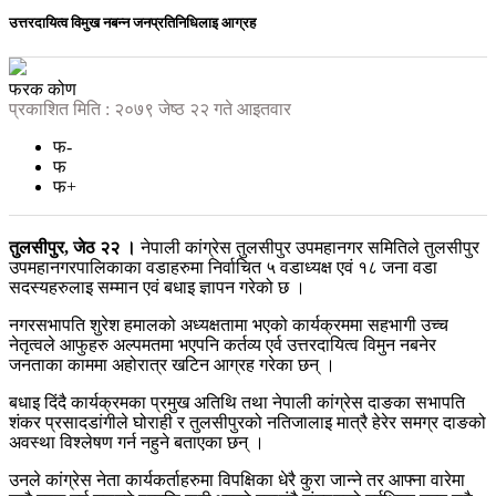
उत्तरदायित्व विमुख नबन्न जनप्रतिनिधिलाइ आग्रह
फरक कोण
प्रकाशित मिति : २०७९ जेष्ठ २२ गते आइतवार
फ-
फ
फ+
तुलसीपुर, जेठ २२ ।
नेपाली कांग्रेस तुलसीपुर उपमहानगर समितिले तुलसीपुर
उपमहानगरपालिकाका वडाहरुमा निर्वाचित ५ वडाध्यक्ष एवं १८ जना वडा
सदस्यहरुलाइ सम्मान एवं बधाइ ज्ञापन गरेको छ ।
नगरसभापति शुरेश हमालको अध्यक्षतामा भएको कार्यक्रममा सहभागी उच्च
नेतृत्वले आफुहरु अल्पमतमा भएपनि कर्तव्य एर्व उत्तरदायित्व विमुन नबनेर
जनताका काममा अहोरात्र खटिन आग्रह गरेका छन् ।
बधाइ दिंदै कार्यक्रमका प्रमुख अतिथि तथा नेपाली कांग्रेस दाङका सभापति
शंकर प्रसादडांगीले घोराही र तुलसीपुरको नतिजालाइ मात्रै हेरेर समग्र दाङको
अवस्था विश्लेषण गर्न नहुने बताएका छन् ।
उनले कांग्रेस नेता कार्यकर्ताहरुमा विपक्षिका धेरै कुरा जान्ने तर आफ्ना वारेमा