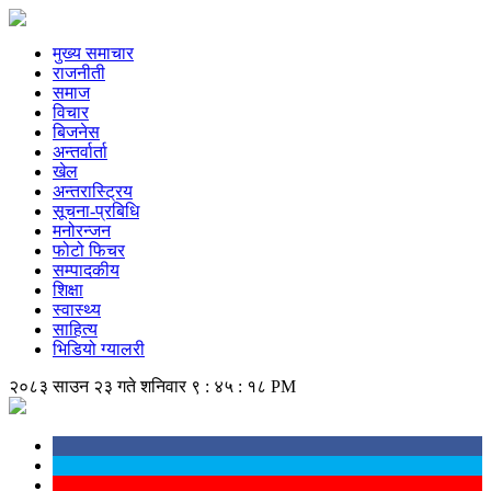
मुख्य समाचार
राजनीती
समाज
विचार
बिजनेस
अन्तर्वार्ता
खेल
अन्तरास्ट्रिय
सूचना-प्रबिधि
मनोरन्जन
फोटो फिचर
सम्पादकीय
शिक्षा
स्वास्थ्य
साहित्य
भिडियो ग्यालरी
२०८३ साउन २३ गते शनिवार
९ : ४५ : १८ PM