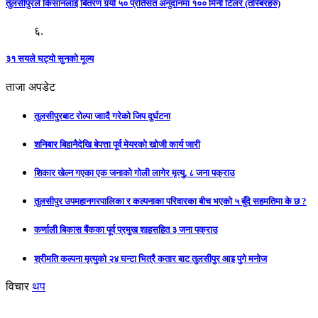
तुलसीपुरले किसानलाई बितरण गर्‍यो ५० प्रतिसत अनुदानमा १०० मिनी टिलर (तस्बिरहरु)
६.
३१ सयले घट्यो सुनको मूल्य
ताजा अपडेट
तुलसीपुरबाट रोल्पा जाादै गरेको जिप दुर्घटना
शनिबार बिहानैदेखि बेपत्ता पूर्व मेयरको खोजी कार्य जारी
शिकार खेल्न गएका एक जनाको गोली लागेर मृत्यु, ८ जना पक्राउ
तुलसीपुर उपमहानगरपालिका र कल्पनाका परिवारका बीच भएको ५ बुँदे सहमतिमा के छ ?
कर्णाली बिकास बैंकका पूर्व प्रमुख शाहसहित ३ जना पक्राउ
श्रीमति कल्पना मृत्युको २४ घन्टा भित्रै कतार बाट तुलसीपुर आइ पुगे मनोज
विचार
थप