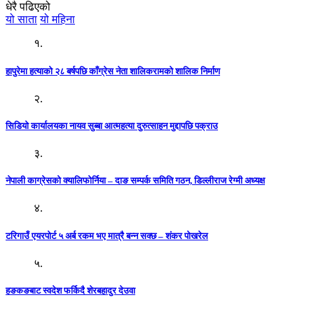
धेरै पढिएको
यो साता
यो महिना
१.
हापुरेमा हत्याको २८ बर्षपछि काँग्रेस नेता शालिकरामको शालिक निर्माण
२.
सिडियो कार्यालयका नायव सुब्बा आत्महत्या दुरुत्साहन मुद्दापछि पक्राउ
३.
नेपाली काग्रेसको क्यालिफोर्निया – दाङ सम्पर्क समिति गठन, डिल्लीराज रेग्मी अध्यक्ष
४.
टरिगाउँ एयरपोर्ट ५ अर्ब रकम भए मात्रै बन्न सक्छ – शंकर पोखरेल
५.
हङकङबाट स्वदेश फर्किदै शेरबहादुर देउवा