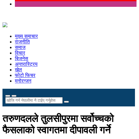
मुख्य समाचार
राजनीति
समाज
विचार
बिजनेस
अन्तरास्ट्रिय
खेल
फोटो फिचर
मनोरन्जन
तरुणदलले तुलसीपुरमा सर्वोच्चको
फैसलाको स्वागतमा दीपावली गर्ने