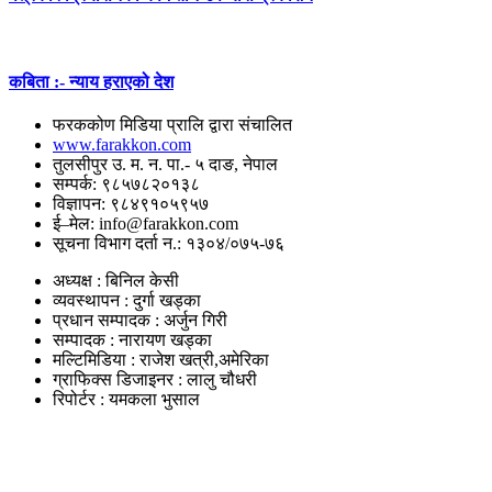
कबिता :- न्याय हराएको देश
फरककोण मिडिया प्रालि द्वारा संचालित
www.farakkon.com
तुलसीपुर उ. म. न. पा.- ५ दाङ, नेपाल
सम्पर्क: ९८५७८२०१३८
विज्ञापन: ९८४९१०५९५७
ई–मेल: info@farakkon.com
सूचना विभाग दर्ता न.: १३०४/०७५-७६
अध्यक्ष : बिनिल केसी
व्यवस्थापन : दुर्गा खड्का
प्रधान सम्पादक : अर्जुन गिरी
सम्पादक : नारायण खड्का
मल्टिमिडिया : राजेश खत्री,अमेरिका
ग्राफिक्स डिजाइनर : लालु चौधरी
रिपोर्टर : यमकला भुसाल
उपयोगी लिंकहरु