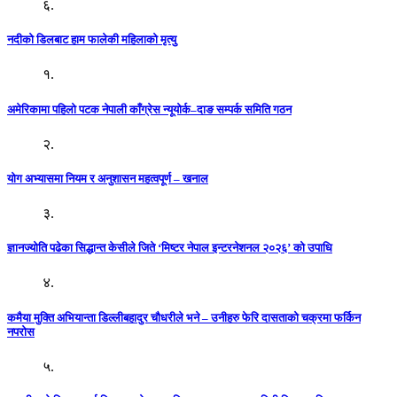
६.
नदीको डिलबाट हाम फालेकी महिलाको मृत्यु
१.
अमेरिकामा पहिलो पटक नेपाली काँग्रेस न्यूयोर्क–दाङ सम्पर्क समिति गठन
२.
योग अभ्यासमा नियम र अनुशासन महत्वपूर्ण – खनाल
३.
ज्ञानज्योति पढेका सिद्धान्त केसीले जिते ‘मिष्टर नेपाल इन्टरनेशनल २०२६’ को उपाधि
४.
कमैया मुक्ति अभियान्ता डिल्लीबहादुर चौधरीले भने – उनीहरु फेरि दासताको चक्रमा फर्किन
नपरोस
५.