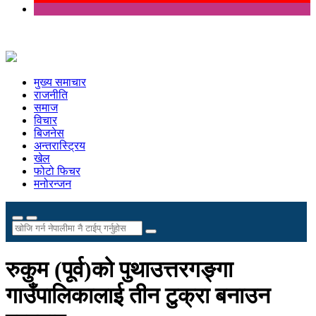
मुख्य समाचार
राजनीति
समाज
विचार
बिजनेस
अन्तरास्ट्रिय
खेल
फोटो फिचर
मनोरन्जन
रुकुम (पूर्व)को पुथाउत्तरगङ्गा
गाउँपालिकालाई तीन टुक्रा बनाउन