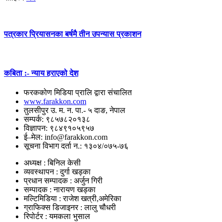
पत्रकार प्रियासनका बर्षमै तीन उपन्यास प्रकाशन
कबिता :- न्याय हराएको देश
फरककोण मिडिया प्रालि द्वारा संचालित
www.farakkon.com
तुलसीपुर उ. म. न. पा.- ५ दाङ, नेपाल
सम्पर्क: ९८५७८२०१३८
विज्ञापन: ९८४९१०५९५७
ई–मेल: info@farakkon.com
सूचना विभाग दर्ता न.: १३०४/०७५-७६
अध्यक्ष : बिनिल केसी
व्यवस्थापन : दुर्गा खड्का
प्रधान सम्पादक : अर्जुन गिरी
सम्पादक : नारायण खड्का
मल्टिमिडिया : राजेश खत्री,अमेरिका
ग्राफिक्स डिजाइनर : लालु चौधरी
रिपोर्टर : यमकला भुसाल