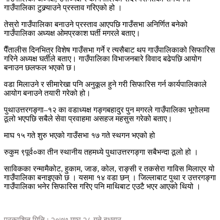
गाउँपालिका टुक्र्याउने प्रस्ताव गरिएको हो ।
तेस्रो गाउँपालिका बनाउने प्रस्ताव आएपछि गाउँसभा अनिर्णित बनेको
गाउँपालिका अध्यक्ष ओमप्रकाश घर्ती मगरले बताए।
पैँतालीस दिनभित्र विशेष गाउँसभा गर्ने र त्यसैबाट थप गाउँपालिकाको सिफारिस
गरिने अध्यक्ष घर्तीले बताए। गाउँपालिका विभाजनबारे विवाद बढेपछि आयोग
बनाउन छलफल भएको छ।
वडा मिलाउने र सीमारेखा पनि अनुकूल हुने गरी सिफारिस गर्न कार्यपालिकाले
आयोग बनाउने तयारी गरेको हो।
पुथाउत्तरगङ्गा–१२ का वडाध्यक्ष गङ्गबहादुर पुन मगरले गाउँपालिका भूगोलमा
ठूलो भएपछि सबैले सेवा प्रवाहमा असहज महसुस गरेको बताए।
माघ १५ गते शुरु भएको गाउँसभा १७ गते स्थगन भएको हो
रुकुम ९पूर्व०का तीन स्थानीय तहमध्ये पुथाउत्तरगङ्गा सबैभन्दा ठूलो हो ।
साविकका रन्मामैकोट, हुकाम, जाङ, कोल, राङ्सी र तकसेरा गाविस मिलाएर यो
गाउँपालिका बनाइएको छ । यसमा १४ वडा छन् । जिल्लाबाट पुथा र उत्तरगङ्गा
गाउँपालिका भनेर सिफारिस गरिए पनि माथिबाट एउटै भएर आएको थियो ।
प्रकाशित मिति : २०७७ माघ २८ गते बुधवार