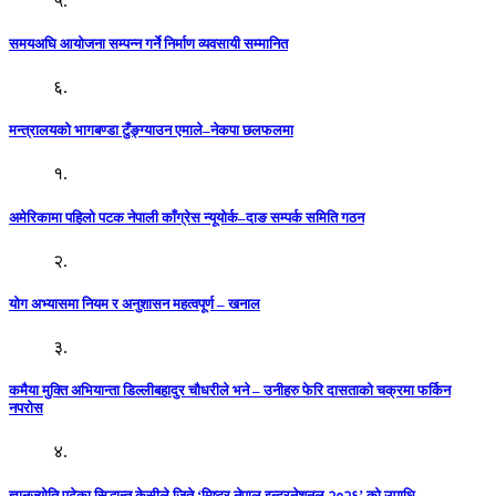
५.
समयअघि आयोजना सम्पन्न गर्ने निर्माण व्यवसायी सम्मानित
६.
मन्त्रालयको भागबण्डा टुँङ्ग्याउन एमाले–नेकपा छलफलमा
१.
अमेरिकामा पहिलो पटक नेपाली काँग्रेस न्यूयोर्क–दाङ सम्पर्क समिति गठन
२.
योग अभ्यासमा नियम र अनुशासन महत्वपूर्ण – खनाल
३.
कमैया मुक्ति अभियान्ता डिल्लीबहादुर चौधरीले भने – उनीहरु फेरि दासताको चक्रमा फर्किन
नपरोस
४.
ज्ञानज्योति पढेका सिद्धान्त केसीले जिते ‘मिष्टर नेपाल इन्टरनेशनल २०२६’ को उपाधि