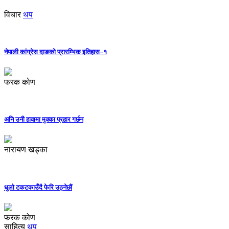
विचार
थप
नेपाली कांग्रेस दाङको प्रारम्भिक इतिहास–१
फरक कोण
अनि उनी हावामा मुक्का प्रहार गर्छन
नारायण खड्का
धुलो टकटकाउँदै फेरि उठ्नेछौं
फरक कोण
साहित्य
थप