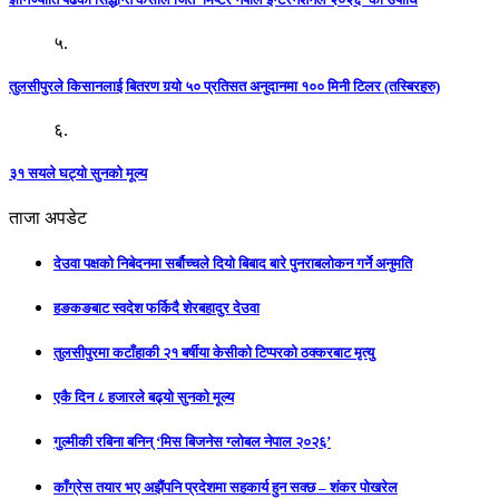
५.
तुलसीपुरले किसानलाई बितरण गर्‍यो ५० प्रतिसत अनुदानमा १०० मिनी टिलर (तस्बिरहरु)
६.
३१ सयले घट्यो सुनको मूल्य
ताजा अपडेट
देउवा पक्षको निबेदनमा सर्बौच्चले दियो बिबाद बारे पुनराबलोकन गर्ने अनुमति
हङकङबाट स्वदेश फर्किदै शेरबहादुर देउवा
तुलसीपुरमा कटाँहाकी २१ बर्षीया केसीको टिप्परको ठक्करबाट मृत्यु
एकै दिन ८ हजारले बढ्यो सुनको मूल्य
गुल्मीकी रबिना बनिन् ‘मिस बिजनेस ग्लोबल नेपाल २०२६’
काँग्रेस तयार भए अझैंपनि प्रदेशमा सहकार्य हुन सक्छ – शंकर पोखरेल