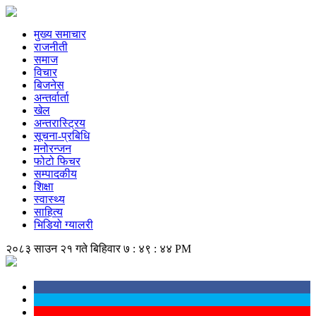
मुख्य समाचार
राजनीती
समाज
विचार
बिजनेस
अन्तर्वार्ता
खेल
अन्तरास्ट्रिय
सूचना-प्रबिधि
मनोरन्जन
फोटो फिचर
सम्पादकीय
शिक्षा
स्वास्थ्य
साहित्य
भिडियो ग्यालरी
२०८३ साउन २१ गते बिहिवार
७ : ४९ : ४४ PM