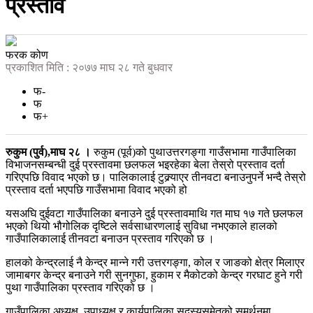
प्रस्ताव
फरक कोण
प्रकाशित मिति : २०७७ माघ २८ गते बुधवार
फ-
फ
फ+
रुकुम (पुर्व),माघ २८ ।
रुकुम (पूर्व)को पुथाउत्तरगङ्गा गाउँसभामा गाउँपालिका
विभाजनसम्बन्धी दुई प्रस्तावमा छलफल भइरहेका बेला तेस्रो प्रस्ताव दर्ता
गरिएपछि विवाद भएको छ। पालिकालाई टुक्र्याएर तीनवटा बनाउनुपर्ने भन्दै तेस्रो
प्रस्ताव दर्ता भएपछि गाउँसभामा विवाद भएको हो
यसअघि दुईवटा गाउँपालिका बनाउने दुई प्रस्तावमाथि गत माघ १७ गते छलफल
भएको थियो भौगोलिक दृष्टिले सर्वसाधारणलाई सुविधा नभएकाले हालको
गाउँपालिकालाई तीनवटा बनाउन प्रस्ताव गरिएको छ ।
हालको केन्द्रलाई नै केन्द्र मान्ने गरी उत्तरगङ्गा, कोल र जाङको क्षेत्र मिलाएर
जामाबगर केन्द्र बनाउने गरी सुनगुफा, हुकाम र मैकोटको केन्द्र गरघाट हुने गरी
पुथा गाउँपालिका प्रस्ताव गरिएको छ ।
गाउँपालिका अध्यक्ष, उपाध्यक्ष र कार्यपालिका सदस्यसमेतको समर्थनमा