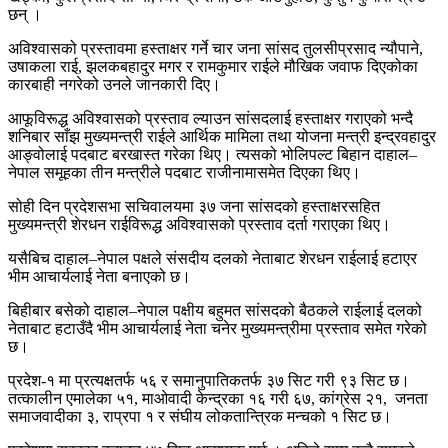
छन् ।
अविश्वासको प्रस्तावमा हस्ताक्षर गर्ने चार जना सांसद तुलसीप्रसाद न्यौपाने,
उषाकला राई, झलकबहादुर मगर र रामकुमार राईले मौखिक जवाफ दिएकोका
कारबाही नगरेको उनले जानकारी दिए।
आफूविरूद्ध अविश्‍वासको प्रस्ताव ल्याउन सांसदलाई हस्ताक्षर गराएको भन्दै
शनिबार साँझ मुख्यमन्त्री राईले आर्थिक मामिला तथा योजना मन्त्री इन्द्रवहादुर
आङ्वोलाई पदबाट बरखास्त गरेका थिए। त्यसको भोलिपल्ट बिहान दाहाल–
नेपाल समूहका तीन मन्त्रीले पदबाट राजीनामासमेत दिएका थिए।
सोही दिन प्रदेशसभा सचिवालयमा ३७ जना सांसदको हस्ताक्षरसहित
मुख्यमन्त्री शेरधन राईविरूद्ध अविश्‍वासको प्रस्ताव दर्ता गराएका थिए।
यसैबिच दाहाल–नेपाल पक्षले संसदीय दलको नेताबाट शेरधन राईलाई हटाएर
भीम आचार्यलाई नेता बनाएको छ।
बिहीबार बसेको दाहाल–नेपाल पक्षीय बहुमत सांसदको बैठकले राईलाई दलको
नेताबाट हटाउँदै भीम आचार्यलाई नेता चनेर मुख्यमन्त्रीमा प्रस्ताव समेत गरेको
छ।
प्रदेश-१ मा प्रत्यक्षतर्फ ५६ र समानुपातिकतर्फ ३७ सिट गरी ९३ सिट छ।
तत्कालीन एमालेका ५१, माओवादी केन्द्रका १६ गरी ६७, कांग्रेस २१, जनता
समाजवादीका ३, राप्रपा १ र संघीय लोकतान्त्रिक मन्चको १ सिट छ।