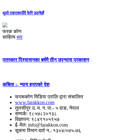
धुलो टकटकाउँदै फेरि उठ्नेछौं
फरक कोण
साहित्य
थप
पत्रकार प्रियासनका बर्षमै तीन उपन्यास प्रकाशन
कबिता :- न्याय हराएको देश
फरककोण मिडिया प्रालि द्वारा संचालित
www.farakkon.com
तुलसीपुर उ. म. न. पा.- ५ दाङ, नेपाल
सम्पर्क: ९८५७८२०१३८
विज्ञापन: ९८४९१०५९५७
ई–मेल: info@farakkon.com
सूचना विभाग दर्ता न.: १३०४/०७५-७६