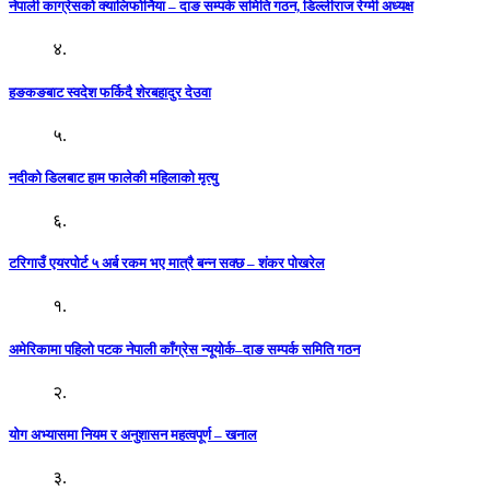
नेपाली काग्रेसको क्यालिफोर्निया – दाङ सम्पर्क समिति गठन, डिल्लीराज रेग्मी अध्यक्ष
४.
हङकङबाट स्वदेश फर्किदै शेरबहादुर देउवा
५.
नदीको डिलबाट हाम फालेकी महिलाको मृत्यु
६.
टरिगाउँ एयरपोर्ट ५ अर्ब रकम भए मात्रै बन्न सक्छ – शंकर पोखरेल
१.
अमेरिकामा पहिलो पटक नेपाली काँग्रेस न्यूयोर्क–दाङ सम्पर्क समिति गठन
२.
योग अभ्यासमा नियम र अनुशासन महत्वपूर्ण – खनाल
३.