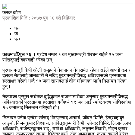
फरक कोण
प्रकाशित मिति : २०७७ पुष १६ गते बिहिवार
फ-
फ
फ+
काठमाडौँ,पुस १६ ।
प्रदेश नम्बर १ का मुख्यमन्त्री शेरधन राईले १५ जना
सांसद्लाई कारबाही गरेका छन्।
प्रधानमन्त्री केपी ओली समूहको नेकपाका नेतासमेत रहेका राईले आफ्नो दल र
दलका नेतालाई जानकारी नै नदिइ मुख्यमन्त्रीविरुद्ध अविश्वासको प्रस्तावमा
हस्ताक्षर गरेको भन्दै १५ जना सांसदलाई तीन महिनाका लागि निलम्बन गरेका
हुन्।
नेकपाका प्रमुख सचेतक वुद्धिकुमार राजभण्डारीका अनुसार मुख्यमन्त्रीविरूद्ध
अविश्वासको प्रस्तावमा हस्ताक्षर गर्नेमध्ये १९ जनालाई स्पष्टिकरण सोधिएकोमा
१५ जनालाई निलम्बन गरिएको हो।
निलम्बन पर्नेमा प्रदेश सांसद् भीमप्रसाद आचार्य, जीवन घिमिरे, ईन्द्रबहादुर
आङ्बो, विजयकुमार विश्वास, सावित्राकुमारी रेग्मी, उपेन्द्र घिमिरे, लिलावल्लभ
अधिकारी, राजेन्द्रकुमार राई , यशोधा अधिकारी, लछुमन तिवारी, मोहन कुमार
खड्का, कुलप्रसाद साम्बा, धिरेन्द्र शर्मा, टंक आङबुहाङ, कुसुम कुमारी श्रेष्ठ