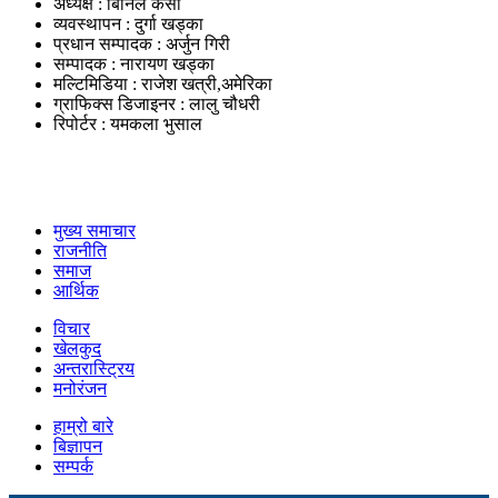
अध्यक्ष : बिनिल केसी
व्यवस्थापन : दुर्गा खड्का
प्रधान सम्पादक : अर्जुन गिरी
सम्पादक : नारायण खड्का
मल्टिमिडिया : राजेश खत्री,अमेरिका
ग्राफिक्स डिजाइनर : लालु चौधरी
रिपोर्टर : यमकला भुसाल
उपयोगी लिंकहरु
मुख्य समाचार
राजनीति
समाज
आर्थिक
विचार
खेलकुद
अन्तरास्ट्रिय
मनोरंजन
हाम्रो बारे
बिज्ञापन
सम्पर्क