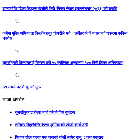
ज्ञानज्योति पढेका सिद्धान्त केसीले जिते ‘मिष्टर नेपाल इन्टरनेशनल २०२६’ को उपाधि
४.
कमैया मुक्ति अभियान्ता डिल्लीबहादुर चौधरीले भने – उनीहरु फेरि दासताको चक्रमा फर्किन
नपरोस
५.
तुलसीपुरले किसानलाई बितरण गर्‍यो ५० प्रतिसत अनुदानमा १०० मिनी टिलर (तस्बिरहरु)
६.
३१ सयले घट्यो सुनको मूल्य
ताजा अपडेट
तुलसीपुरबाट रोल्पा जाादै गरेको जिप दुर्घटना
शनिबार बिहानैदेखि बेपत्ता पूर्व मेयरको खोजी कार्य जारी
शिकार खेल्न गएका एक जनाको गोली लागेर मृत्यु, ८ जना पक्राउ