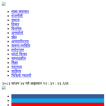
मुख्य समाचार
राजनीती
समाज
विचार
बिजनेस
अन्तर्वार्ता
खेल
अन्तरास्ट्रिय
सूचना-प्रबिधि
मनोरन्जन
फोटो फिचर
सम्पादकीय
शिक्षा
स्वास्थ्य
साहित्य
भिडियो ग्यालरी
२०८३ साउन २४ गते आइतवार
१२ : ३१ : २३ AM