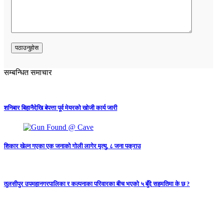
सम्बन्धित समाचार
शनिबार बिहानैदेखि बेपत्ता पूर्व मेयरको खोजी कार्य जारी
शिकार खेल्न गएका एक जनाको गोली लागेर मृत्यु, ८ जना पक्राउ
तुलसीपुर उपमहानगरपालिका र कल्पनाका परिवारका बीच भएको ५ बुँदे सहमतिमा के छ ?