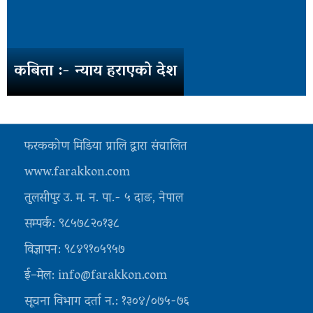
कबिता :- न्याय हराएको देश
फरककोण मिडिया प्रालि द्वारा संचालित
www.farakkon.com
तुलसीपुर उ. म. न. पा.- ५ दाङ, नेपाल
सम्पर्क: ९८५७८२०१३८
विज्ञापन: ९८४९१०५९५७
ई–मेल: info@farakkon.com
सूचना विभाग दर्ता न.: १३०४/०७५-७६