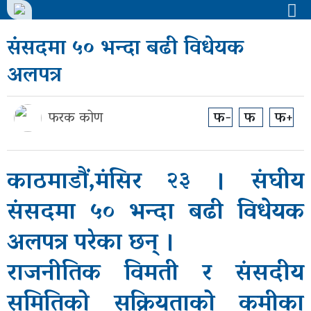
संसदमा ५० भन्दा बढी विधेयक
मुख्य
अलपत्र
समाचार
राजनीती
फरक कोण
फ-
फ
फ+
समाज
काठमाडौं,मंसिर २३ । संघीय
विचार
संसदमा ५० भन्दा बढी विधेयक
बिजनेस
अलपत्र परेका छन् ।
अन्तर्वार्ता
राजनीतिक विमती र संसदीय
खेल
समितिको सक्रियताको कमीका
अन्तरास्ट्रिय