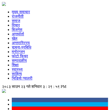
मुख्य समाचार
राजनीती
समाज
विचार
बिजनेस
अन्तर्वार्ता
खेल
अन्तरास्ट्रिय
सूचना-प्रबिधि
मनोरन्जन
फोटो फिचर
सम्पादकीय
शिक्षा
स्वास्थ्य
साहित्य
भिडियो ग्यालरी
२०८३ साउन २३ गते शनिवार
३ : २९ : ५९ PM