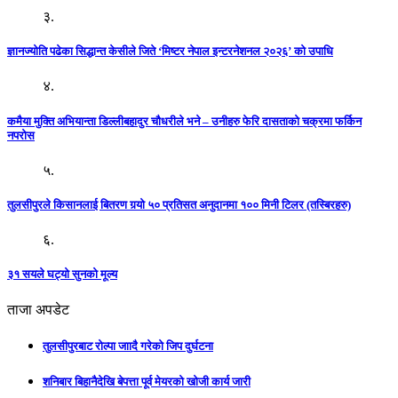
३.
ज्ञानज्योति पढेका सिद्धान्त केसीले जिते ‘मिष्टर नेपाल इन्टरनेशनल २०२६’ को उपाधि
४.
कमैया मुक्ति अभियान्ता डिल्लीबहादुर चौधरीले भने – उनीहरु फेरि दासताको चक्रमा फर्किन
नपरोस
५.
तुलसीपुरले किसानलाई बितरण गर्‍यो ५० प्रतिसत अनुदानमा १०० मिनी टिलर (तस्बिरहरु)
६.
३१ सयले घट्यो सुनको मूल्य
ताजा अपडेट
तुलसीपुरबाट रोल्पा जाादै गरेको जिप दुर्घटना
शनिबार बिहानैदेखि बेपत्ता पूर्व मेयरको खोजी कार्य जारी