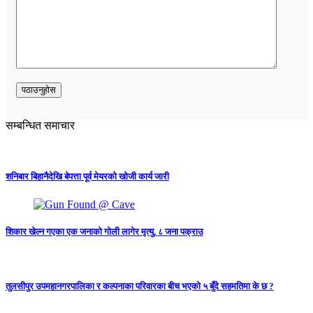
सम्बन्धित समाचार
शनिबार बिहानैदेखि बेपत्ता पूर्व मेयरको खोजी कार्य जारी
शिकार खेल्न गएका एक जनाको गोली लागेर मृत्यु, ८ जना पक्राउ
तुलसीपुर उपमहानगरपालिका र कल्पनाका परिवारका बीच भएको ५ बुँदे सहमतिमा के छ ?