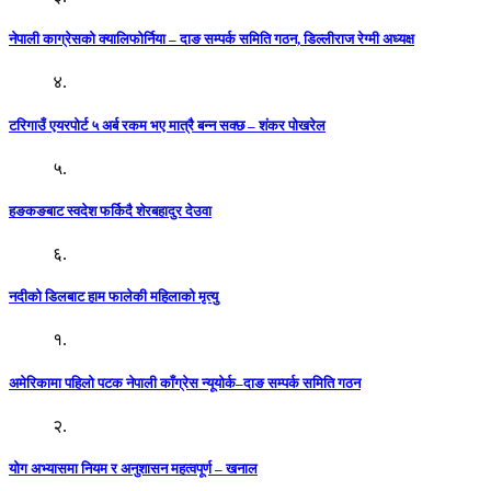
नेपाली काग्रेसको क्यालिफोर्निया – दाङ सम्पर्क समिति गठन, डिल्लीराज रेग्मी अध्यक्ष
४.
टरिगाउँ एयरपोर्ट ५ अर्ब रकम भए मात्रै बन्न सक्छ – शंकर पोखरेल
५.
हङकङबाट स्वदेश फर्किदै शेरबहादुर देउवा
६.
नदीको डिलबाट हाम फालेकी महिलाको मृत्यु
१.
अमेरिकामा पहिलो पटक नेपाली काँग्रेस न्यूयोर्क–दाङ सम्पर्क समिति गठन
२.
योग अभ्यासमा नियम र अनुशासन महत्वपूर्ण – खनाल