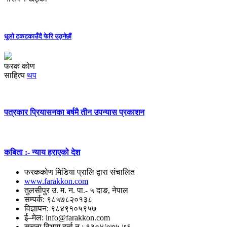
धुलो टकटकाउँदै फेरि उठ्नेछौं
फरक कोण
साहित्य
थप
पत्रकार प्रियासनका बर्षमै तीन उपन्यास प्रकाशन
कबिता :- न्याय हराएको देश
फरककोण मिडिया प्रालि द्वारा संचालित
www.farakkon.com
तुलसीपुर उ. म. न. पा.- ५ दाङ, नेपाल
सम्पर्क: ९८५७८२०१३८
विज्ञापन: ९८४९१०५९५७
ई–मेल: info@farakkon.com
सूचना विभाग दर्ता न.: १३०४/०७५-७६