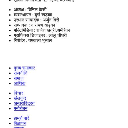
अध्यक्ष : बिनिल केसी
व्यवस्थापन : दुर्गा खड्का
प्रधान सम्पादक : अर्जुन गिरी
सम्पादक : नारायण खड्का
मल्टिमिडिया : राजेश खत्री,अमेरिका
ग्राफिक्स डिजाइनर : लालु चौधरी
रिपोर्टर : यमकला भुसाल
उपयोगी लिंकहरु
मुख्य समाचार
राजनीति
समाज
आर्थिक
विचार
खेलकुद
अन्तरास्ट्रिय
मनोरंजन
हाम्रो बारे
बिज्ञापन