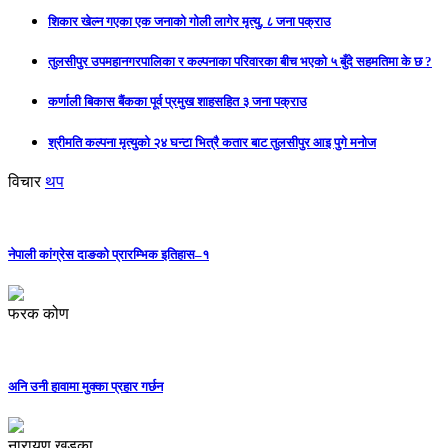
शिकार खेल्न गएका एक जनाको गोली लागेर मृत्यु, ८ जना पक्राउ
तुलसीपुर उपमहानगरपालिका र कल्पनाका परिवारका बीच भएको ५ बुँदे सहमतिमा के छ ?
कर्णाली बिकास बैंकका पूर्व प्रमुख शाहसहित ३ जना पक्राउ
श्रीमति कल्पना मृत्युको २४ घन्टा भित्रै कतार बाट तुलसीपुर आइ पुगे मनोज
विचार
थप
नेपाली कांग्रेस दाङको प्रारम्भिक इतिहास–१
फरक कोण
अनि उनी हावामा मुक्का प्रहार गर्छन
नारायण खड्का