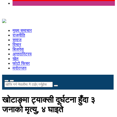
मुख्य समाचार
राजनीति
समाज
विचार
बिजनेस
अन्तरास्ट्रिय
खेल
फोटो फिचर
मनोरन्जन
खोटाङ्मा ट्याक्सी दूर्घटना हुँदा ३
जनाको मृत्यु, ४ घाइते