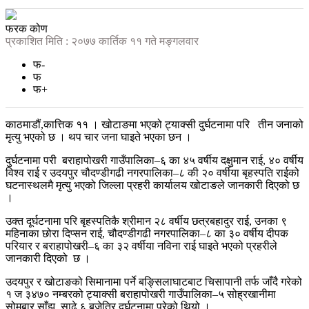
फरक कोण
प्रकाशित मिति : २०७७ कार्तिक ११ गते मङ्गलवार
फ-
फ
फ+
काठमाडौं,कात्तिक ११ । खोटाङमा भएको ट्याक्सी दुर्घटनामा परि तीन जनाको
मृत्यु भएको छ । थप चार जना घाइते भएका छन ।
दुर्घटनामा परी
बराहापोखरी गाउँपालिका–६ का ४५ वर्षीय दक्षुमान राई, ४० वर्षीय
विश्व राई र उदयपुर चौदण्डीगढी नगरपालिका–८ की २० वर्षीया बृहस्पति राईको
घटनास्थलमै मृत्यु भएको जिल्ला प्रहरी कार्यालय खोटाङले जानकारी दिएको छ
।
उक्त दूर्घटनामा परि बृहस्पतिकै श्रीमान २८ वर्षीय छत्रबहादुर राई, उनका ९
महिनाका छोरा दिप्सन राई, चौदण्डीगढी नगरपालिका–८ का ३० वर्षीय दीपक
परियार र बराहापोखरी–६ का ३२ वर्षीया नविना राई घाइते भएको प्रहरीले
जानकारी दिएको
छ ।
उदयपुर र खोटाङको सिमानामा पर्ने बङ्सिलाघाटबाट चिसापानी तर्फ जाँदै गरेको
१ ज ३४७० नम्बरको ट्याक्सी बराहापोखरी गाउँपालिका–५ सोह्रखानीमा
सोमबार साँझ
साढे ६ बजेतिर दूर्घटनामा परेको थियो ।