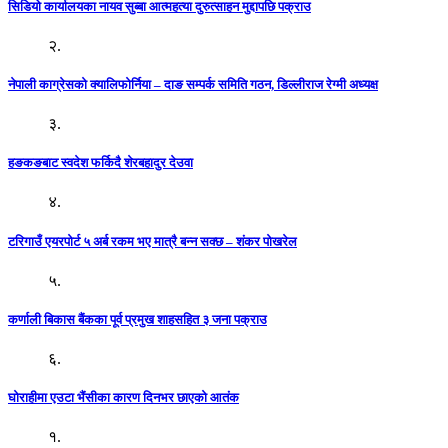
सिडियो कार्यालयका नायव सुब्बा आत्महत्या दुरुत्साहन मुद्दापछि पक्राउ
२.
नेपाली काग्रेसको क्यालिफोर्निया – दाङ सम्पर्क समिति गठन, डिल्लीराज रेग्मी अध्यक्ष
३.
हङकङबाट स्वदेश फर्किदै शेरबहादुर देउवा
४.
टरिगाउँ एयरपोर्ट ५ अर्ब रकम भए मात्रै बन्न सक्छ – शंकर पोखरेल
५.
कर्णाली बिकास बैंकका पूर्व प्रमुख शाहसहित ३ जना पक्राउ
६.
घोराहीमा एउटा भैंसीका कारण दिनभर छाएको आतंक
१.