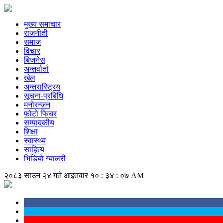
मुख्य समाचार
राजनीती
समाज
विचार
बिजनेस
अन्तर्वार्ता
खेल
अन्तरास्ट्रिय
सूचना-प्रबिधि
मनोरन्जन
फोटो फिचर
सम्पादकीय
शिक्षा
स्वास्थ्य
साहित्य
भिडियो ग्यालरी
२०८३ साउन २४ गते आइतवार
१० : ३४ : ०८ AM