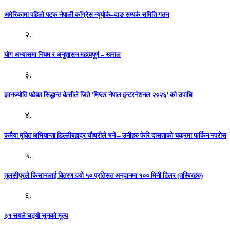
अमेरिकामा पहिलो पटक नेपाली काँग्रेस न्यूयोर्क–दाङ सम्पर्क समिति गठन
२.
योग अभ्यासमा नियम र अनुशासन महत्वपूर्ण – खनाल
३.
ज्ञानज्योति पढेका सिद्धान्त केसीले जिते ‘मिष्टर नेपाल इन्टरनेशनल २०२६’ को उपाधि
४.
कमैया मुक्ति अभियान्ता डिल्लीबहादुर चौधरीले भने – उनीहरु फेरि दासताको चक्रमा फर्किन नपरोस
५.
तुलसीपुरले किसानलाई बितरण गर्‍यो ५० प्रतिसत अनुदानमा १०० मिनी टिलर (तस्बिरहरु)
६.
३१ सयले घट्यो सुनको मूल्य