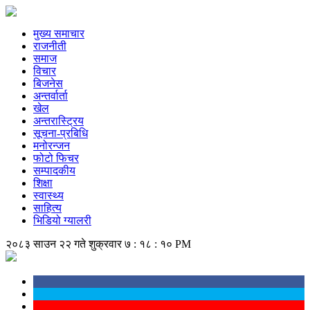
मुख्य समाचार
राजनीती
समाज
विचार
बिजनेस
अन्तर्वार्ता
खेल
अन्तरास्ट्रिय
सूचना-प्रबिधि
मनोरन्जन
फोटो फिचर
सम्पादकीय
शिक्षा
स्वास्थ्य
साहित्य
भिडियो ग्यालरी
२०८३ साउन २२ गते शुक्रवार
७ : १८ : १० PM