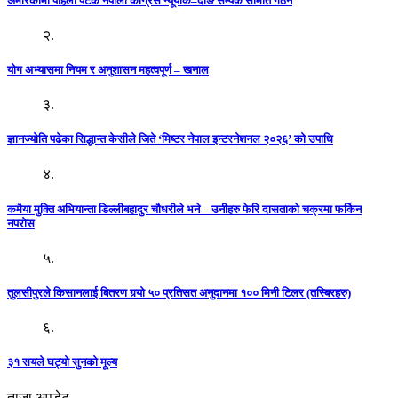
अमेरिकामा पहिलो पटक नेपाली काँग्रेस न्यूयोर्क–दाङ सम्पर्क समिति गठन
२.
योग अभ्यासमा नियम र अनुशासन महत्वपूर्ण – खनाल
३.
ज्ञानज्योति पढेका सिद्धान्त केसीले जिते ‘मिष्टर नेपाल इन्टरनेशनल २०२६’ को उपाधि
४.
कमैया मुक्ति अभियान्ता डिल्लीबहादुर चौधरीले भने – उनीहरु फेरि दासताको चक्रमा फर्किन
नपरोस
५.
तुलसीपुरले किसानलाई बितरण गर्‍यो ५० प्रतिसत अनुदानमा १०० मिनी टिलर (तस्बिरहरु)
६.
३१ सयले घट्यो सुनको मूल्य
ताजा अपडेट