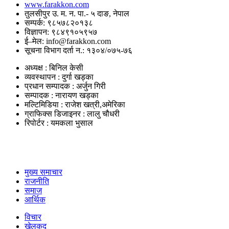
www.farakkon.com
तुलसीपुर उ. म. न. पा.- ५ दाङ, नेपाल
सम्पर्क: ९८५७८२०१३८
विज्ञापन: ९८४९१०५९५७
ई–मेल: info@farakkon.com
सूचना विभाग दर्ता न.: १३०४/०७५-७६
अध्यक्ष : बिनिल केसी
व्यवस्थापन : दुर्गा खड्का
प्रधान सम्पादक : अर्जुन गिरी
सम्पादक : नारायण खड्का
मल्टिमिडिया : राजेश खत्री,अमेरिका
ग्राफिक्स डिजाइनर : लालु चौधरी
रिपोर्टर : यमकला भुसाल
उपयोगी लिंकहरु
मुख्य समाचार
राजनीति
समाज
आर्थिक
विचार
खेलकुद