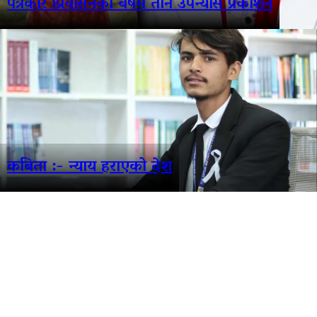
पत्रकार प्रियासनका बर्षमै तीन उपन्यास प्रकाशन
कबिता :- न्याय हराएको देश
फरककोण मिडिया प्रालि द्वारा संचालित
www.farakkon.com
तुलसीपुर उ. म. न. पा.- ५ दाङ, नेपाल
सम्पर्क: ९८५७८२०१३८