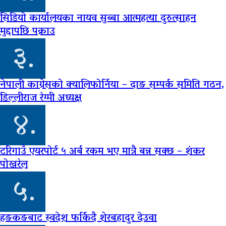
सिडियो कार्यालयका नायव सुब्बा आत्महत्या दुरुत्साहन
मुद्दापछि पक्राउ
३.
नेपाली काग्रेसको क्यालिफोर्निया – दाङ सम्पर्क समिति गठन,
डिल्लीराज रेग्मी अध्यक्ष
४.
टरिगाउँ एयरपोर्ट ५ अर्ब रकम भए मात्रै बन्न सक्छ – शंकर
पोखरेल
५.
हङकङबाट स्वदेश फर्किदै शेरबहादुर देउवा