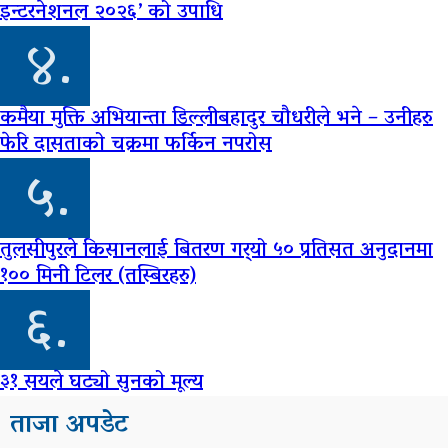
इन्टरनेशनल २०२६’ को उपाधि
४.
कमैया मुक्ति अभियान्ता डिल्लीबहादुर चौधरीले भने – उनीहरु
फेरि दासताको चक्रमा फर्किन नपरोस
५.
तुलसीपुरले किसानलाई बितरण गर्‍यो ५० प्रतिसत अनुदानमा
१०० मिनी टिलर (तस्बिरहरु)
६.
३१ सयले घट्यो सुनको मूल्य
ताजा अपडेट