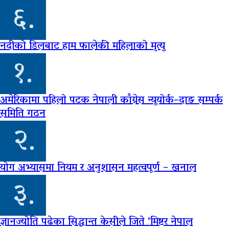
६.
नदीको डिलबाट हाम फालेकी महिलाको मृत्यु
१.
अमेरिकामा पहिलो पटक नेपाली काँग्रेस न्यूयोर्क–दाङ सम्पर्क
समिति गठन
२.
योग अभ्यासमा नियम र अनुशासन महत्वपूर्ण – खनाल
३.
ज्ञानज्योति पढेका सिद्धान्त केसीले जिते ‘मिष्टर नेपाल