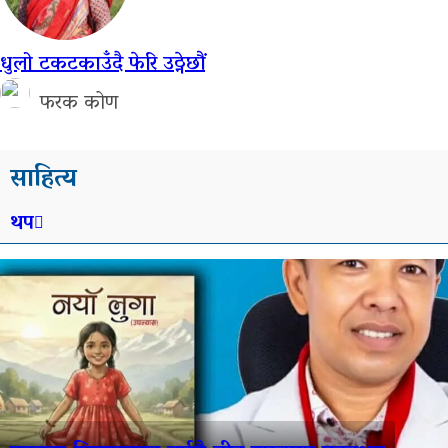
धुलो टकटकाउँदै फेरि उठ्नेछौं
फरक कोण
साहित्य
थप