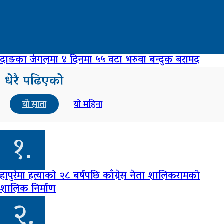
दाङका जंगलमा ४ दिनमा ५५ वटा भरुवा बन्दुक बरामद
धेरै पढिएको
यो साता
यो महिना
१.
हापुरेमा हत्याको २८ बर्षपछि काँग्रेस नेता शालिकरामको
शालिक निर्माण
२.