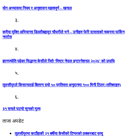
योग अभ्यासमा नियम र अनुशासन महत्वपूर्ण – खनाल
३.
कमैया मुक्ति अभियान्ता डिल्लीबहादुर चौधरीले भने – उनीहरु फेरि दासताको चक्रमा फर्किन
नपरोस
४.
ज्ञानज्योति पढेका सिद्धान्त केसीले जिते ‘मिष्टर नेपाल इन्टरनेशनल २०२६’ को उपाधि
५.
तुलसीपुरले किसानलाई बितरण गर्‍यो ५० प्रतिसत अनुदानमा १०० मिनी टिलर (तस्बिरहरु)
६.
३१ सयले घट्यो सुनको मूल्य
ताजा अपडेट
तुलसीपुरमा कटाँहाकी २१ बर्षीया केसीको टिप्परको ठक्करबाट मृत्यु