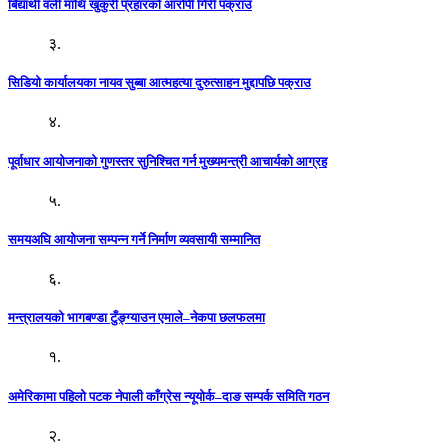
बिद्यार्थी वली माथि खुकुरी प्रहारको आरोपी गिरी पक्राउ
३.
सिडियो कार्यालयका नायव सुब्बा आत्महत्या दुरुत्साहन मुद्दापछि पक्राउ
४.
पूर्वाधार आयोजनाको गुणस्तर सुनिश्चित गर्न मुख्यमन्त्री आचार्यको आग्रह
५.
समयअघि आयोजना सम्पन्न गर्ने निर्माण व्यवसायी सम्मानित
६.
मन्त्रालयको भागबण्डा टुँङ्ग्याउन एमाले–नेकपा छलफलमा
१.
अमेरिकामा पहिलो पटक नेपाली काँग्रेस न्यूयोर्क–दाङ सम्पर्क समिति गठन
२.