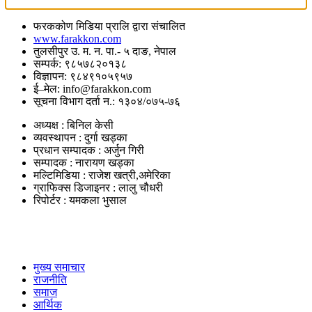
फरककोण मिडिया प्रालि द्वारा संचालित
www.farakkon.com
तुलसीपुर उ. म. न. पा.- ५ दाङ, नेपाल
सम्पर्क: ९८५७८२०१३८
विज्ञापन: ९८४९१०५९५७
ई–मेल: info@farakkon.com
सूचना विभाग दर्ता न.: १३०४/०७५-७६
अध्यक्ष : बिनिल केसी
व्यवस्थापन : दुर्गा खड्का
प्रधान सम्पादक : अर्जुन गिरी
सम्पादक : नारायण खड्का
मल्टिमिडिया : राजेश खत्री,अमेरिका
ग्राफिक्स डिजाइनर : लालु चौधरी
रिपोर्टर : यमकला भुसाल
उपयोगी लिंकहरु
मुख्य समाचार
राजनीति
समाज
आर्थिक