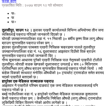
फरक कोण
प्रकाशित मिति : २०७७ साउन १२ गते सोमवार
फ-
फ
फ+
तुलसीपुर, साउन १२ ।
इलाका प्रहरी कार्यालयले विभिन्न अभियोगमा तीन जना
व्यक्तिलाई पक्राउ गरिएको जानकारी दिएको छ ।
घोराही उपमहानगरपालिका वडा नं. ११ निवासी ३० बर्षीय कृष्ण विक लागु औषध
ब्राउन सुगरसहित पक्राउ परेका छन् ।
इप्रका तुलसीपुरका प्रबक्ता प्रहरी निरिक्षक चक्रडमर पालले तुलसीपुर
उपमहानगरपालिका वडा नं. १६ दूधरासवाट आइतवार दिउँसो विक ब्राउन
सुगरसहित पक्राउ परेको जानकारी दिए ।
गोप्य सूचनाका आधारमा पुगेको प्रहरी निरिक्षक पाल नेतृत्वको प्रहरीले टोलीले
तुलसीपुर–घोराही सडक खण्डको दूधरासवाट उनलाई ४ सय ८० मिलिग्राम
प्रतिवन्धित लागु औषध ब्राउन सुगरसहित विकलाई पक्राउ गरेको थियो । त्यो
बाहेक विकको साथवाट मनोदिप औषधीको ३० ट्याब्लेट ट्रामाडोल समेत बरामद
भएको प्रहरीले बताएको छ।
हापुरेका एक मेडिकल सञ्चालक पक्राउ
आइतवार नै प्रहरीले पश्चिम दाङवाट एक जना मेडिकल सञ्चालकलाई पनि
पक्राउ गरेको छ ।
बबई गाउँपालिका वडा नं. ४ हापुरेको प्रतिक्षा मेडिकल सञ्चालक कुशलराम
केसी पक्राउ परेका छन् । केसीमाथि निषेधित औषधी (लागु औषध) ट्रामाडोल
लुकिछिपी विक्रि वितरण गरेको आरोप लागेको छ ।