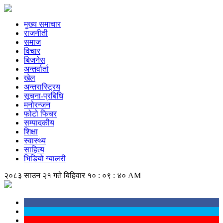
मुख्य समाचार
राजनीती
समाज
विचार
बिजनेस
अन्तर्वार्ता
खेल
अन्तरास्ट्रिय
सूचना-प्रबिधि
मनोरन्जन
फोटो फिचर
सम्पादकीय
शिक्षा
स्वास्थ्य
साहित्य
भिडियो ग्यालरी
२०८३ साउन २१ गते बिहिवार
१० : ०९ : ४० AM