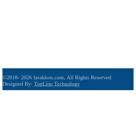
विचार
खेलकुद
अन्तरास्ट्रिय
मनोरंजन
हाम्रो बारे
बिज्ञापन
सम्पर्क
©2018-
2026 farakkon.com, All Rights Reserved.
Designed By:
TopLine Technology