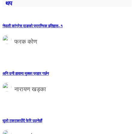
थप
नेपाली कांग्रेस दाङको प्रारम्भिक इतिहास–१
फरक कोण
अनि उनी हावामा मुक्का प्रहार गर्छन
नारायण खड्का
धुलो टकटकाउँदै फेरि उठ्नेछौं