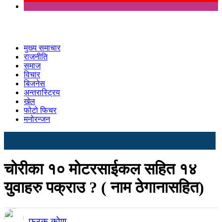
मुख्य समाचार
राजनीति
समाज
विचार
बिजनेस
अन्तरास्ट्रिय
खेल
फोटो फिचर
मनोरन्जन
चोरीका १० मोटरसाईकल सहित १४
युवाहरु पक्राउ ? ( नाम ठेगानासहित)
फरक कोण