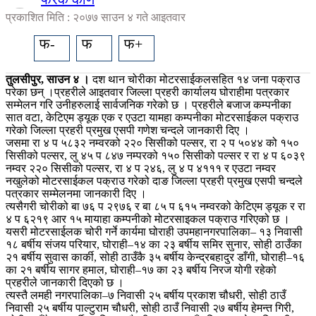
प्रकाशित मिति : २०७७ साउन ४ गते आइतवार
फ-
फ
फ+
तुलसीपुर, साउन ४ ।
दश थान चोरीका मोटरसाईकलसहित १४ जना पक्राउ
परेका छन् ।प्रहरीले आइतवार जिल्ला प्रहरी कार्यालय घोराहीमा पत्रकार
सम्मेलन गरि उनीहरुलाई सार्वजनिक गरेको छ । प्रहरीले बजाज कम्पनीका
सात वटा, केटिएम ड्यूक एक र एउटा यामहा कम्पनीका मोटरसाईकल पक्राउ
गरेको जिल्ला प्रहरी प्रमुख एसपी गणेश चन्दले जानकारी दिए ।
जसमा रा ४ प ५८३२ नम्वरको २२० सिसीको पल्सर, रा २ प ५०४४ को १५०
सिसीको पल्सर, लु ४५ प ८४७ नम्परको १५० सिसीको पल्सर र रा ४ प ६०३९
नम्वर २२० सिसीको पल्सर, रा ४ प २४६, लु ४ प ४१११ र एउटा नम्वर
नखुलेको मोटरसाईकल पक्राउ गरेको दाङ जिल्ला प्रहरी प्रमुख एसपी चन्दले
पत्रकार सम्मेलनमा जानकारी दिए ।
त्यसैगरी चोरीको बा ७६ प २९७६ र बा ८५ प ६१५ नम्वरको केटिएम ड्यूक र रा
४ प ६२१९ आर १५ मायाहा कम्पनीको मोटरसाइकल पक्राउ गरिएको छ ।
यसरी मोटरसाईलक चोरी गर्ने कार्यमा घोराही उपमहानगरपालिका– १३ निवासी
१८ बर्षीय संजय परियार, घोराही–१४ का २३ बर्षीय समिर सुनार, सोही ठाउँका
२१ बर्षीय सुवास कार्की, सोही ठाउँकै ३५ बर्षीय केन्द्रबहादुर डाँगी, घोराही–१६
का २१ बर्षीय सागर हमाल, घोराही–१७ का २३ बर्षीय निरज योगी रहेको
प्रहरीले जानकारी दिएको छ ।
त्यस्तै लमही नगरपालिका–७ निवासी २५ बर्षीय प्रकाश चौधरी, सोही ठाउँ
निवासी २५ बर्षीय पाल्टुराम चौधरी, सोही ठाउँ निवासी २७ बर्षीय हेमन्त गिरी,