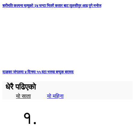
श्रीमति कल्पना मृत्युको २४ घन्टा भित्रै कतार बाट तुलसीपुर आइ पुगे मनोज
दाङका जंगलमा ४ दिनमा ५५ वटा भरुवा बन्दुक बरामद
धेरै पढिएको
यो साता
यो महिना
१.