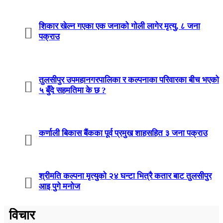
शिकार खेल्न गएका एक जनाको गोली लागेर मृत्यु, ८ जना
पक्राउ
तुलसीपुर उपमहानगरपालिका र कल्पनाका परिवारका बीच भएको
५ बुँदे सहमतिमा के छ ?
कर्णाली बिकास बैंकका पूर्व प्रमुख शाहसहित ३ जना पक्राउ
श्रीमति कल्पना मृत्युको २४ घन्टा भित्रै कतार बाट तुलसीपुर
आइ पुगे मनोज
विचार