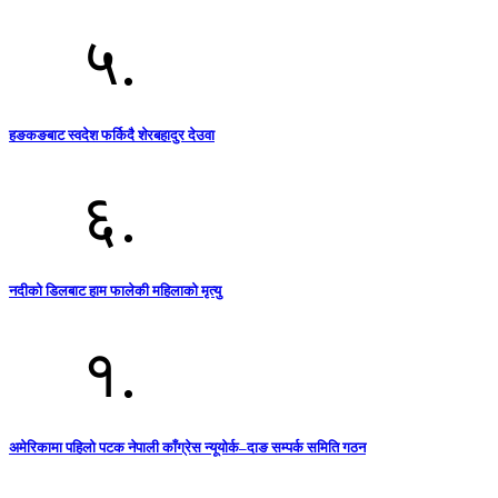
५.
हङकङबाट स्वदेश फर्किदै शेरबहादुर देउवा
६.
नदीको डिलबाट हाम फालेकी महिलाको मृत्यु
१.
अमेरिकामा पहिलो पटक नेपाली काँग्रेस न्यूयोर्क–दाङ सम्पर्क समिति गठन