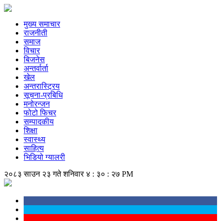
मुख्य समाचार
राजनीती
समाज
विचार
बिजनेस
अन्तर्वार्ता
खेल
अन्तरास्ट्रिय
सूचना-प्रबिधि
मनोरन्जन
फोटो फिचर
सम्पादकीय
शिक्षा
स्वास्थ्य
साहित्य
भिडियो ग्यालरी
२०८३ साउन २३ गते शनिवार
४ : ३० : २७ PM