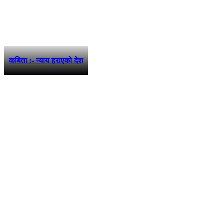
कबिता :- न्याय हराएको देश
फरककोण मिडिया प्रालि द्वारा संचालित
www.farakkon.com
तुलसीपुर उ. म. न. पा.- ५ दाङ, नेपाल
सम्पर्क: ९८५७८२०१३८
विज्ञापन: ९८४९१०५९५७
ई–मेल: info@farakkon.com
सूचना विभाग दर्ता न.: १३०४/०७५-७६