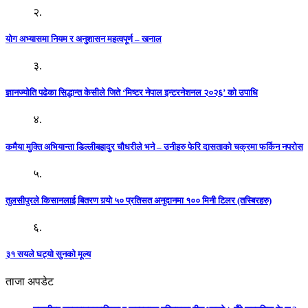
२.
योग अभ्यासमा नियम र अनुशासन महत्वपूर्ण – खनाल
३.
ज्ञानज्योति पढेका सिद्धान्त केसीले जिते ‘मिष्टर नेपाल इन्टरनेशनल २०२६’ को उपाधि
४.
कमैया मुक्ति अभियान्ता डिल्लीबहादुर चौधरीले भने – उनीहरु फेरि दासताको चक्रमा फर्किन नपरोस
५.
तुलसीपुरले किसानलाई बितरण गर्‍यो ५० प्रतिसत अनुदानमा १०० मिनी टिलर (तस्बिरहरु)
६.
३१ सयले घट्यो सुनको मूल्य
ताजा अपडेट