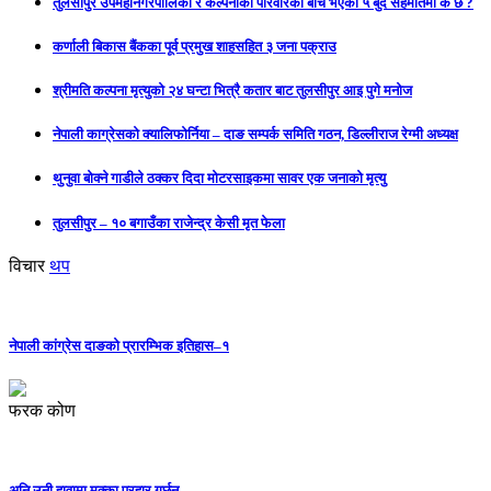
तुलसीपुर उपमहानगरपालिका र कल्पनाका परिवारका बीच भएको ५ बुँदे सहमतिमा के छ ?
कर्णाली बिकास बैंकका पूर्व प्रमुख शाहसहित ३ जना पक्राउ
श्रीमति कल्पना मृत्युको २४ घन्टा भित्रै कतार बाट तुलसीपुर आइ पुगे मनोज
नेपाली काग्रेसको क्यालिफोर्निया – दाङ सम्पर्क समिति गठन, डिल्लीराज रेग्मी अध्यक्ष
थुनुवा बोक्ने गाडीले ठक्कर दिदा मोटरसाइकमा सावर एक जनाको मृत्यु
तुलसीपुर – १० बगाउँका राजेन्द्र केसी मृत फेला
विचार
थप
नेपाली कांग्रेस दाङको प्रारम्भिक इतिहास–१
फरक कोण
अनि उनी हावामा मुक्का प्रहार गर्छन