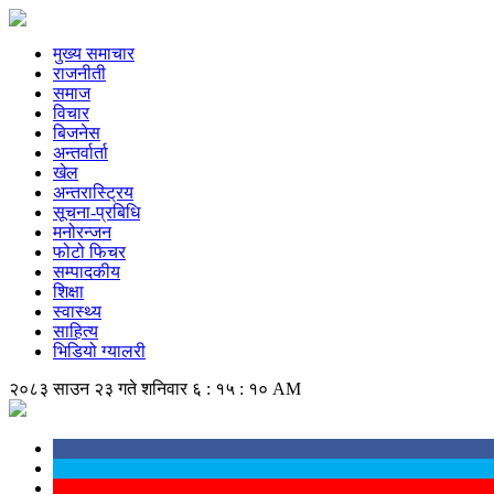
मुख्य समाचार
राजनीती
समाज
विचार
बिजनेस
अन्तर्वार्ता
खेल
अन्तरास्ट्रिय
सूचना-प्रबिधि
मनोरन्जन
फोटो फिचर
सम्पादकीय
शिक्षा
स्वास्थ्य
साहित्य
भिडियो ग्यालरी
२०८३ साउन २३ गते शनिवार
६ : १५ : ११ AM