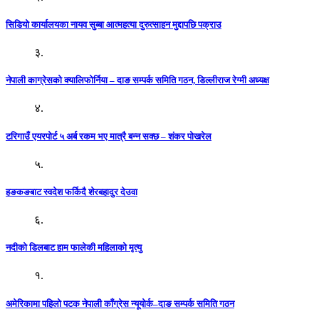
सिडियो कार्यालयका नायव सुब्बा आत्महत्या दुरुत्साहन मुद्दापछि पक्राउ
३.
नेपाली काग्रेसको क्यालिफोर्निया – दाङ सम्पर्क समिति गठन, डिल्लीराज रेग्मी अध्यक्ष
४.
टरिगाउँ एयरपोर्ट ५ अर्ब रकम भए मात्रै बन्न सक्छ – शंकर पोखरेल
५.
हङकङबाट स्वदेश फर्किदै शेरबहादुर देउवा
६.
नदीको डिलबाट हाम फालेकी महिलाको मृत्यु
१.
अमेरिकामा पहिलो पटक नेपाली काँग्रेस न्यूयोर्क–दाङ सम्पर्क समिति गठन