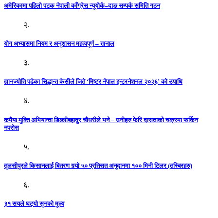
अमेरिकामा पहिलो पटक नेपाली काँग्रेस न्यूयोर्क–दाङ सम्पर्क समिति गठन
२.
योग अभ्यासमा नियम र अनुशासन महत्वपूर्ण – खनाल
३.
ज्ञानज्योति पढेका सिद्धान्त केसीले जिते ‘मिष्टर नेपाल इन्टरनेशनल २०२६’ को उपाधि
४.
कमैया मुक्ति अभियान्ता डिल्लीबहादुर चौधरीले भने – उनीहरु फेरि दासताको चक्रमा फर्किन
नपरोस
५.
तुलसीपुरले किसानलाई बितरण गर्‍यो ५० प्रतिसत अनुदानमा १०० मिनी टिलर (तस्बिरहरु)
६.
३१ सयले घट्यो सुनको मूल्य