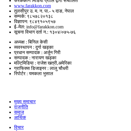
फरककोण मिडिया प्रालि द्वारा संचालित
www.farakkon.com
तुलसीपुर उ. म. न. पा.- ५ दाङ, नेपाल
सम्पर्क: ९८५७८२०१३८
विज्ञापन: ९८४९१०५९५७
ई–मेल: info@farakkon.com
सूचना विभाग दर्ता न.: १३०४/०७५-७६
अध्यक्ष : बिनिल केसी
व्यवस्थापन : दुर्गा खड्का
प्रधान सम्पादक : अर्जुन गिरी
सम्पादक : नारायण खड्का
मल्टिमिडिया : राजेश खत्री,अमेरिका
ग्राफिक्स डिजाइनर : लालु चौधरी
रिपोर्टर : यमकला भुसाल
उपयोगी लिंकहरु
मुख्य समाचार
राजनीति
समाज
आर्थिक
विचार