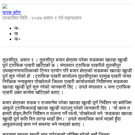
फरक कोण
प्रकाशित मिति : २०७७ असार ९ गते मङ्गलवार
फ-
फ
फ+
तुलसीपुर, असार ९ । तुलसीपुर बजार क्षेत्रमा परेका सडकका खाल्डा खुल्डी
पूर्न ट्राफिक प्रहरी खटिएको छ । मंगलवार ट्राफिक प्रहरीले तुलसीपुर
उपमहानगरपालिकाको टिप्पर प्रयोग गरि बजार क्षेत्रको सडकका खाल्डा खुल्डी
पूर्न सुरु गरेको हो ।ट्राफिक प्रहरी कार्यालय तुलसीपुरका प्रमुख प्रहरी नायव
निरीक्षक नन्दकुमार पोखरेलले जिल्ला प्रहरी कार्यालयको निर्देशनमा सडकका
खाल्डा खुल्डी पूर्ण सुरु गरेको जानकारी दिए । उनले मंगलवार ५ जना ट्राफिक
प्रहरी उक्त कार्यमा खटिएको बताए ।
बजार क्षेत्रका सडक र राजमार्गमा परेका खाल्डा खुल्डी पूर्ण निर्देशन भए बमोजिम
आफुले ट्राफिकलाई खाल्डा खुल्डी पठाउनु परेको जानकारी दिए । ‘यो काम त
हाम्रो होइन,तैपनि निर्देशन त पालना गर्ने प¥यो,’पोखरेलले भने ‘सडकका खाल्डा
खुल्डी पूर्ण कति दिन लाग्छ थाहाँ छैन।’ उनले सामाजिक कार्य भएको हुँदा
आफुहरुलाई काम गर्न समस्या भने नभएको बताए ।
सडकमा खाल्डा खुल्डी भएर दुर्घटनाको जोखिम बढेको भन्दै जिल्ला