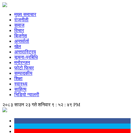
मुख्य समाचार
राजनीती
समाज
विचार
बिजनेस
अन्तर्वार्ता
खेल
अन्तरास्ट्रिय
सूचना-प्रबिधि
मनोरन्जन
फोटो फिचर
सम्पादकीय
शिक्षा
स्वास्थ्य
साहित्य
भिडियो ग्यालरी
२०८३ साउन २३ गते शनिवार
९ : ५२ : ४९ PM