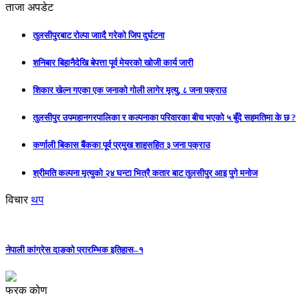
ताजा अपडेट
तुलसीपुरबाट रोल्पा जाादै गरेको जिप दुर्घटना
शनिबार बिहानैदेखि बेपत्ता पूर्व मेयरको खोजी कार्य जारी
शिकार खेल्न गएका एक जनाको गोली लागेर मृत्यु, ८ जना पक्राउ
तुलसीपुर उपमहानगरपालिका र कल्पनाका परिवारका बीच भएको ५ बुँदे सहमतिमा के छ ?
कर्णाली बिकास बैंकका पूर्व प्रमुख शाहसहित ३ जना पक्राउ
श्रीमति कल्पना मृत्युको २४ घन्टा भित्रै कतार बाट तुलसीपुर आइ पुगे मनोज
विचार
थप
नेपाली कांग्रेस दाङको प्रारम्भिक इतिहास–१
फरक कोण