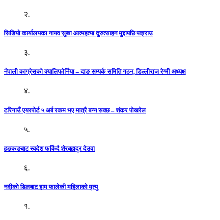
२.
सिडियो कार्यालयका नायव सुब्बा आत्महत्या दुरुत्साहन मुद्दापछि पक्राउ
३.
नेपाली काग्रेसको क्यालिफोर्निया – दाङ सम्पर्क समिति गठन, डिल्लीराज रेग्मी अध्यक्ष
४.
टरिगाउँ एयरपोर्ट ५ अर्ब रकम भए मात्रै बन्न सक्छ – शंकर पोखरेल
५.
हङकङबाट स्वदेश फर्किदै शेरबहादुर देउवा
६.
नदीको डिलबाट हाम फालेकी महिलाको मृत्यु
१.