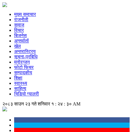
मुख्य समाचार
राजनीती
समाज
विचार
बिजनेस
अन्तर्वार्ता
खेल
अन्तरास्ट्रिय
सूचना-प्रबिधि
मनोरन्जन
फोटो फिचर
सम्पादकीय
शिक्षा
स्वास्थ्य
साहित्य
भिडियो ग्यालरी
२०८३ साउन २३ गते शनिवार
१ : २४ : ३० AM