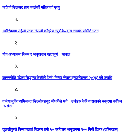
नदीको डिलबाट हाम फालेकी महिलाको मृत्यु
१.
अमेरिकामा पहिलो पटक नेपाली काँग्रेस न्यूयोर्क–दाङ सम्पर्क समिति गठन
२.
योग अभ्यासमा नियम र अनुशासन महत्वपूर्ण – खनाल
३.
ज्ञानज्योति पढेका सिद्धान्त केसीले जिते ‘मिष्टर नेपाल इन्टरनेशनल २०२६’ को उपाधि
४.
कमैया मुक्ति अभियान्ता डिल्लीबहादुर चौधरीले भने – उनीहरु फेरि दासताको चक्रमा फर्किन
नपरोस
५.
तुलसीपुरले किसानलाई बितरण गर्‍यो ५० प्रतिसत अनुदानमा १०० मिनी टिलर (तस्बिरहरु)