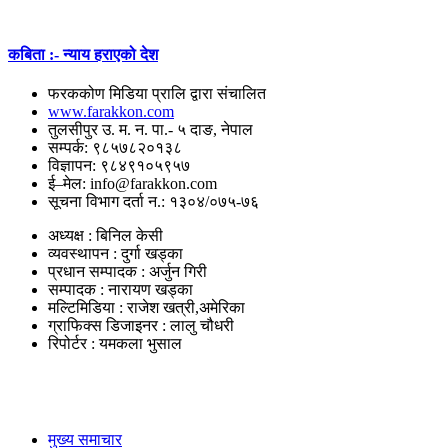
कबिता :- न्याय हराएको देश
फरककोण मिडिया प्रालि द्वारा संचालित
www.farakkon.com
तुलसीपुर उ. म. न. पा.- ५ दाङ, नेपाल
सम्पर्क: ९८५७८२०१३८
विज्ञापन: ९८४९१०५९५७
ई–मेल: info@farakkon.com
सूचना विभाग दर्ता न.: १३०४/०७५-७६
अध्यक्ष : बिनिल केसी
व्यवस्थापन : दुर्गा खड्का
प्रधान सम्पादक : अर्जुन गिरी
सम्पादक : नारायण खड्का
मल्टिमिडिया : राजेश खत्री,अमेरिका
ग्राफिक्स डिजाइनर : लालु चौधरी
रिपोर्टर : यमकला भुसाल
उपयोगी लिंकहरु
मुख्य समाचार