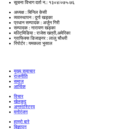
सूचना विभाग दर्ता न.: १३०४/०७५-७६
अध्यक्ष : बिनिल केसी
व्यवस्थापन : दुर्गा खड्का
प्रधान सम्पादक : अर्जुन गिरी
सम्पादक : नारायण खड्का
मल्टिमिडिया : राजेश खत्री,अमेरिका
ग्राफिक्स डिजाइनर : लालु चौधरी
रिपोर्टर : यमकला भुसाल
उपयोगी लिंकहरु
मुख्य समाचार
राजनीति
समाज
आर्थिक
विचार
खेलकुद
अन्तरास्ट्रिय
मनोरंजन
हाम्रो बारे
बिज्ञापन