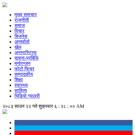
मुख्य समाचार
राजनीती
समाज
विचार
बिजनेस
अन्तर्वार्ता
खेल
अन्तरास्ट्रिय
सूचना-प्रबिधि
मनोरन्जन
फोटो फिचर
सम्पादकीय
शिक्षा
स्वास्थ्य
साहित्य
भिडियो ग्यालरी
२०८३ साउन २२ गते शुक्रवार
६ : २८ : ०१ AM