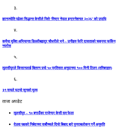
३.
ज्ञानज्योति पढेका सिद्धान्त केसीले जिते ‘मिष्टर नेपाल इन्टरनेशनल २०२६’ को उपाधि
४.
कमैया मुक्ति अभियान्ता डिल्लीबहादुर चौधरीले भने – उनीहरु फेरि दासताको चक्रमा फर्किन
नपरोस
५.
तुलसीपुरले किसानलाई बितरण गर्‍यो ५० प्रतिसत अनुदानमा १०० मिनी टिलर (तस्बिरहरु)
६.
३१ सयले घट्यो सुनको मूल्य
ताजा अपडेट
तुलसीपुर – १० बगाउँका राजेन्द्र केसी मृत फेला
देउवा पक्षको निबेदनमा सर्बौच्चले दियो बिबाद बारे पुनराबलोकन गर्ने अनुमति