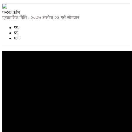
फरक कोण
प्रकाशित मिति : २०७७ असोज २६ गते सोमवार
फ-
फ
फ+