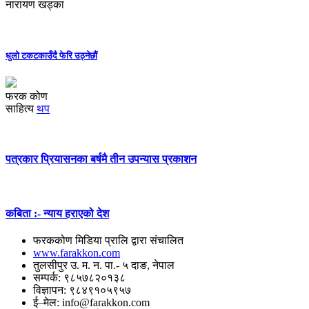
नारायण खड्का
धुलो टकटकाउँदै फेरि उठ्नेछौं
फरक कोण
साहित्य
थप
पत्रकार प्रियासनका बर्षमै तीन उपन्यास प्रकाशन
कबिता :- न्याय हराएको देश
फरककोण मिडिया प्रालि द्वारा संचालित
www.farakkon.com
तुलसीपुर उ. म. न. पा.- ५ दाङ, नेपाल
सम्पर्क: ९८५७८२०१३८
विज्ञापन: ९८४९१०५९५७
ई–मेल: info@farakkon.com