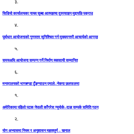
३.
सिडियो कार्यालयका नायव सुब्बा आत्महत्या दुरुत्साहन मुद्दापछि पक्राउ
४.
पूर्वाधार आयोजनाको गुणस्तर सुनिश्चित गर्न मुख्यमन्त्री आचार्यको आग्रह
५.
समयअघि आयोजना सम्पन्न गर्ने निर्माण व्यवसायी सम्मानित
६.
मन्त्रालयको भागबण्डा टुँङ्ग्याउन एमाले–नेकपा छलफलमा
१.
अमेरिकामा पहिलो पटक नेपाली काँग्रेस न्यूयोर्क–दाङ सम्पर्क समिति गठन
२.
योग अभ्यासमा नियम र अनुशासन महत्वपूर्ण – खनाल