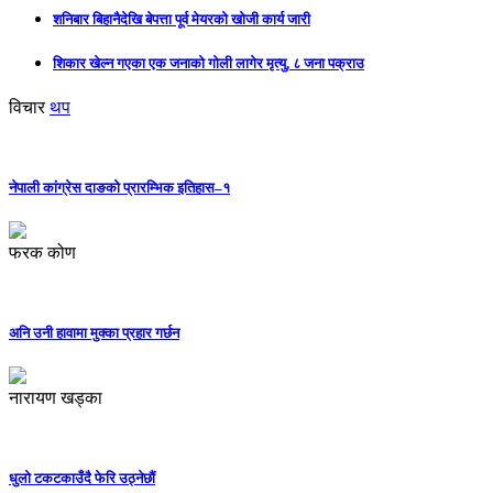
शनिबार बिहानैदेखि बेपत्ता पूर्व मेयरको खोजी कार्य जारी
शिकार खेल्न गएका एक जनाको गोली लागेर मृत्यु, ८ जना पक्राउ
विचार
थप
नेपाली कांग्रेस दाङको प्रारम्भिक इतिहास–१
फरक कोण
अनि उनी हावामा मुक्का प्रहार गर्छन
नारायण खड्का
धुलो टकटकाउँदै फेरि उठ्नेछौं