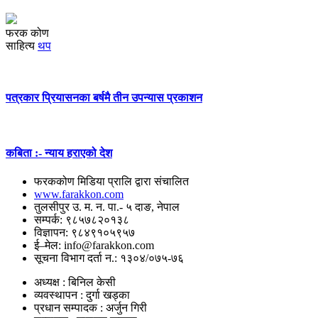
फरक कोण
साहित्य
थप
पत्रकार प्रियासनका बर्षमै तीन उपन्यास प्रकाशन
कबिता :- न्याय हराएको देश
फरककोण मिडिया प्रालि द्वारा संचालित
www.farakkon.com
तुलसीपुर उ. म. न. पा.- ५ दाङ, नेपाल
सम्पर्क: ९८५७८२०१३८
विज्ञापन: ९८४९१०५९५७
ई–मेल: info@farakkon.com
सूचना विभाग दर्ता न.: १३०४/०७५-७६
अध्यक्ष : बिनिल केसी
व्यवस्थापन : दुर्गा खड्का
प्रधान सम्पादक : अर्जुन गिरी