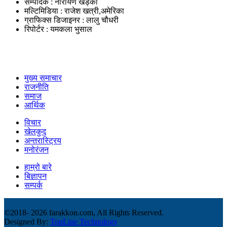
सम्पादक : नारायण खड्का
मल्टिमिडिया : राजेश खत्री,अमेरिका
ग्राफिक्स डिजाइनर : लालु चौधरी
रिपोर्टर : यमकला भुसाल
उपयोगी लिंकहरु
मुख्य समाचार
राजनीति
समाज
आर्थिक
विचार
खेलकुद
अन्तरास्ट्रिय
मनोरंजन
हाम्रो बारे
बिज्ञापन
सम्पर्क
©2018-
2026 farakkon.com, All Rights Reserved.
Designed By:
TopLine Technology