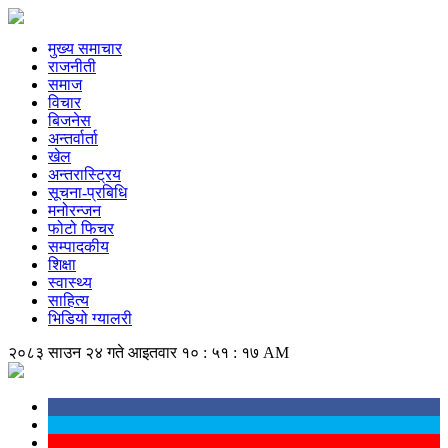
मुख्य समाचार
राजनीती
समाज
विचार
बिजनेस
अन्तर्वार्ता
खेल
अन्तरास्ट्रिय
सूचना-प्रबिधि
मनोरन्जन
फोटो फिचर
सम्पादकीय
शिक्षा
स्वास्थ्य
साहित्य
भिडियो ग्यालरी
२०८३ साउन २४ गते आइतवार
१० : ५१ : १७ AM