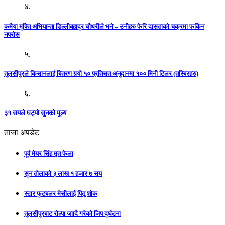
४.
कमैया मुक्ति अभियान्ता डिल्लीबहादुर चौधरीले भने – उनीहरु फेरि दासताको चक्रमा फर्किन
नपरोस
५.
तुलसीपुरले किसानलाई बितरण गर्‍यो ५० प्रतिसत अनुदानमा १०० मिनी टिलर (तस्बिरहरु)
६.
३१ सयले घट्यो सुनको मूल्य
ताजा अपडेट
पूर्व मेयर सिंह मृत फेला
सुन तोलाको ३ लाख १ हजार ७ सय
स्टार फुटबलर मेसीलाई पितृ शोक
तुलसीपुरबाट रोल्पा जाादै गरेको जिप दुर्घटना