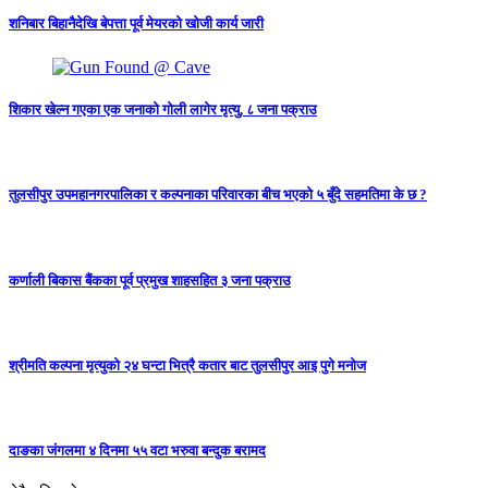
शनिबार बिहानैदेखि बेपत्ता पूर्व मेयरको खोजी कार्य जारी
शिकार खेल्न गएका एक जनाको गोली लागेर मृत्यु, ८ जना पक्राउ
तुलसीपुर उपमहानगरपालिका र कल्पनाका परिवारका बीच भएको ५ बुँदे सहमतिमा के छ ?
कर्णाली बिकास बैंकका पूर्व प्रमुख शाहसहित ३ जना पक्राउ
श्रीमति कल्पना मृत्युको २४ घन्टा भित्रै कतार बाट तुलसीपुर आइ पुगे मनोज
दाङका जंगलमा ४ दिनमा ५५ वटा भरुवा बन्दुक बरामद