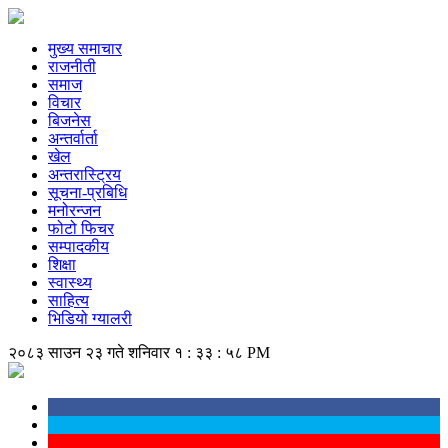
मुख्य समाचार
राजनीती
समाज
विचार
बिजनेस
अन्तर्वार्ता
खेल
अन्तरास्ट्रिय
सूचना-प्रबिधि
मनोरन्जन
फोटो फिचर
सम्पादकीय
शिक्षा
स्वास्थ्य
साहित्य
भिडियो ग्यालरी
२०८३ साउन २३ गते शनिवार
१ : ३३ : ५८ PM