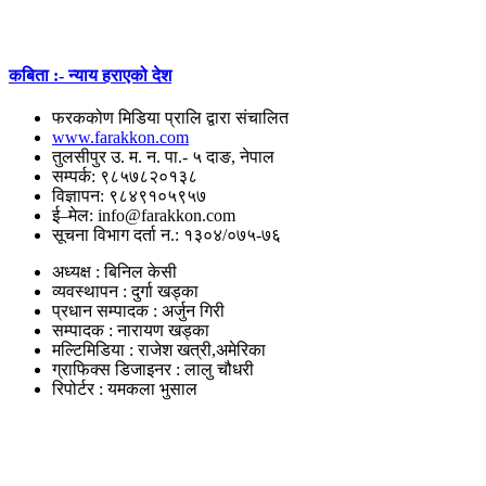
कबिता :- न्याय हराएको देश
फरककोण मिडिया प्रालि द्वारा संचालित
www.farakkon.com
तुलसीपुर उ. म. न. पा.- ५ दाङ, नेपाल
सम्पर्क: ९८५७८२०१३८
विज्ञापन: ९८४९१०५९५७
ई–मेल: info@farakkon.com
सूचना विभाग दर्ता न.: १३०४/०७५-७६
अध्यक्ष : बिनिल केसी
व्यवस्थापन : दुर्गा खड्का
प्रधान सम्पादक : अर्जुन गिरी
सम्पादक : नारायण खड्का
मल्टिमिडिया : राजेश खत्री,अमेरिका
ग्राफिक्स डिजाइनर : लालु चौधरी
रिपोर्टर : यमकला भुसाल
उपयोगी लिंकहरु