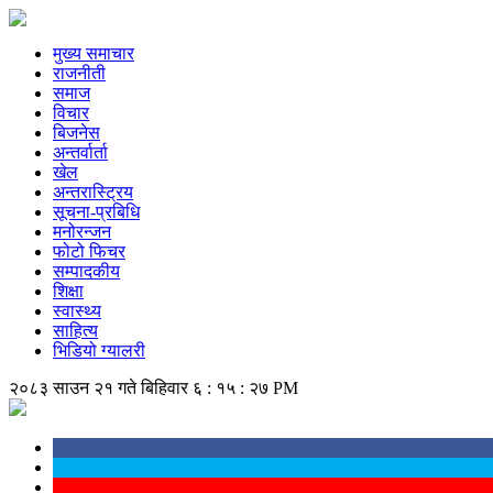
मुख्य समाचार
राजनीती
समाज
विचार
बिजनेस
अन्तर्वार्ता
खेल
अन्तरास्ट्रिय
सूचना-प्रबिधि
मनोरन्जन
फोटो फिचर
सम्पादकीय
शिक्षा
स्वास्थ्य
साहित्य
भिडियो ग्यालरी
२०८३ साउन २१ गते बिहिवार
६ : १५ : २८ PM