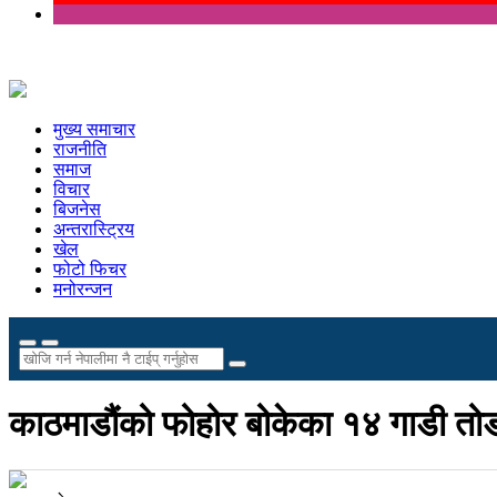
मुख्य समाचार
राजनीति
समाज
विचार
बिजनेस
अन्तरास्ट्रिय
खेल
फोटो फिचर
मनोरन्जन
काठमाडौंको फोहोर बोकेका १४ गाडी त