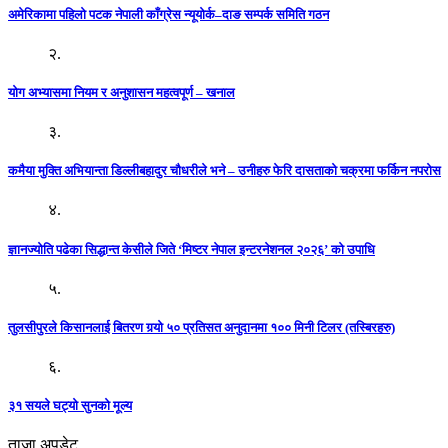
अमेरिकामा पहिलो पटक नेपाली काँग्रेस न्यूयोर्क–दाङ सम्पर्क समिति गठन
२.
योग अभ्यासमा नियम र अनुशासन महत्वपूर्ण – खनाल
३.
कमैया मुक्ति अभियान्ता डिल्लीबहादुर चौधरीले भने – उनीहरु फेरि दासताको चक्रमा फर्किन नपरोस
४.
ज्ञानज्योति पढेका सिद्धान्त केसीले जिते ‘मिष्टर नेपाल इन्टरनेशनल २०२६’ को उपाधि
५.
तुलसीपुरले किसानलाई बितरण गर्‍यो ५० प्रतिसत अनुदानमा १०० मिनी टिलर (तस्बिरहरु)
६.
३१ सयले घट्यो सुनको मूल्य
ताजा अपडेट