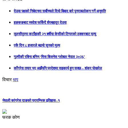
देउवा पक्षको निबेदनमा सर्बौच्चले दियो बिबाद बारे पुनराबलोकन गर्ने अनुमति
हङकङबाट स्वदेश फर्किदै शेरबहादुर देउवा
तुलसीपुरमा कटाँहाकी २१ बर्षीया केसीको टिप्परको ठक्करबाट मृत्यु
एकै दिन ८ हजारले बढ्यो सुनको मूल्य
गुल्मीकी रबिना बनिन् ‘मिस बिजनेस ग्लोबल नेपाल २०२६’
काँग्रेस तयार भए अझैंपनि प्रदेशमा सहकार्य हुन सक्छ – शंकर पोखरेल
विचार
थप
नेपाली कांग्रेस दाङको प्रारम्भिक इतिहास–१
फरक कोण