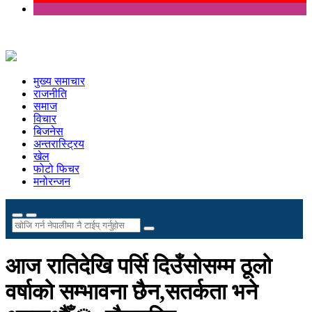
मुख्य समाचार
राजनीति
समाज
विचार
बिजनेस
अन्तरास्ट्रिय
खेल
फोटो फिचर
मनोरन्जन
आज रातिदेखि पर्सि दिउँसोसम्म ठूलो
वर्षाको सम्भावना छैन,सतर्कता भने