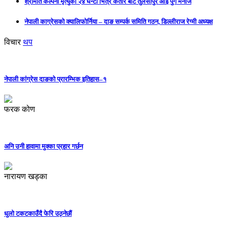
श्रीमति कल्पना मृत्युको २४ घन्टा भित्रै कतार बाट तुलसीपुर आइ पुगे मनोज
नेपाली काग्रेसको क्यालिफोर्निया – दाङ सम्पर्क समिति गठन, डिल्लीराज रेग्मी अध्यक्ष
विचार
थप
नेपाली कांग्रेस दाङको प्रारम्भिक इतिहास–१
फरक कोण
अनि उनी हावामा मुक्का प्रहार गर्छन
नारायण खड्का
धुलो टकटकाउँदै फेरि उठ्नेछौं