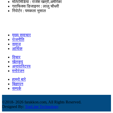
मल्टिमिडिया : राजेश खत्री,अमेरिका
ग्राफिक्स डिजाइनर : लालु चौधरी
रिपोर्टर : यमकला भुसाल
उपयोगी लिंकहरु
मुख्य समाचार
राजनीति
समाज
आर्थिक
विचार
खेलकुद
अन्तरास्ट्रिय
मनोरंजन
हाम्रो बारे
बिज्ञापन
सम्पर्क
©2018-
2026 farakkon.com, All Rights Reserved.
Designed By:
TopLine Technology