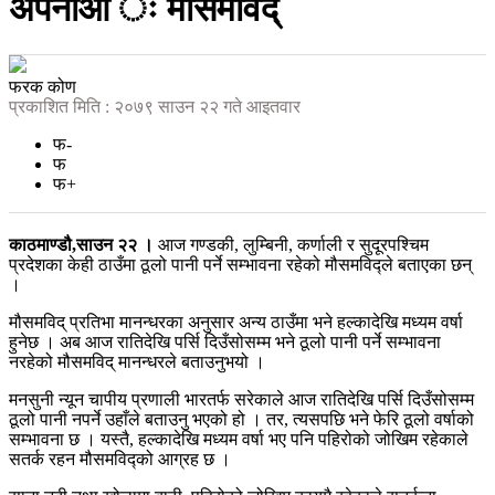
अपनाऔँ ः मौसमविद्
फरक कोण
प्रकाशित मिति : २०७९ साउन २२ गते आइतवार
फ-
फ
फ+
काठमाण्डौ,साउन २२ ।
आज गण्डकी, लुम्बिनी, कर्णाली र सुदूरपश्चिम
प्रदेशका केही ठाउँमा ठूलो पानी पर्ने सम्भावना रहेको मौसमविद्ले बताएका छन्
।
मौसमविद् प्रतिभा मानन्धरका अनुसार अन्य ठाउँमा भने हल्कादेखि मध्यम वर्षा
हुनेछ । अब आज रातिदेखि पर्सि दिउँसोसम्म भने ठूलो पानी पर्ने सम्भावना
नरहेको मौसमविद् मानन्धरले बताउनुभयो ।
मनसुनी न्यून चापीय प्रणाली भारतर्फ सरेकाले आज रातिदेखि पर्सि दिउँसोसम्म
ठूलो पानी नपर्ने उहाँले बताउनु भएको हो । तर, त्यसपछि भने फेरि ठूलो वर्षाको
सम्भावना छ । यस्तै, हल्कादेखि मध्यम वर्षा भए पनि पहिरोको जोखिम रहेकाले
सतर्क रहन मौसमविद्को आग्रह छ ।