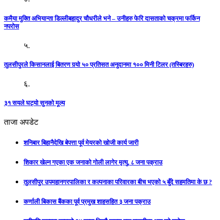
कमैया मुक्ति अभियान्ता डिल्लीबहादुर चौधरीले भने – उनीहरु फेरि दासताको चक्रमा फर्किन
नपरोस
५.
तुलसीपुरले किसानलाई बितरण गर्‍यो ५० प्रतिसत अनुदानमा १०० मिनी टिलर (तस्बिरहरु)
६.
३१ सयले घट्यो सुनको मूल्य
ताजा अपडेट
शनिबार बिहानैदेखि बेपत्ता पूर्व मेयरको खोजी कार्य जारी
शिकार खेल्न गएका एक जनाको गोली लागेर मृत्यु, ८ जना पक्राउ
तुलसीपुर उपमहानगरपालिका र कल्पनाका परिवारका बीच भएको ५ बुँदे सहमतिमा के छ ?
कर्णाली बिकास बैंकका पूर्व प्रमुख शाहसहित ३ जना पक्राउ