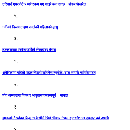
टरिगाउँ एयरपोर्ट ५ अर्ब रकम भए मात्रै बन्न सक्छ – शंकर पोखरेल
५.
नदीको डिलबाट हाम फालेकी महिलाको मृत्यु
६.
हङकङबाट स्वदेश फर्किदै शेरबहादुर देउवा
१.
अमेरिकामा पहिलो पटक नेपाली काँग्रेस न्यूयोर्क–दाङ सम्पर्क समिति गठन
२.
योग अभ्यासमा नियम र अनुशासन महत्वपूर्ण – खनाल
३.
ज्ञानज्योति पढेका सिद्धान्त केसीले जिते ‘मिष्टर नेपाल इन्टरनेशनल २०२६’ को उपाधि
४.