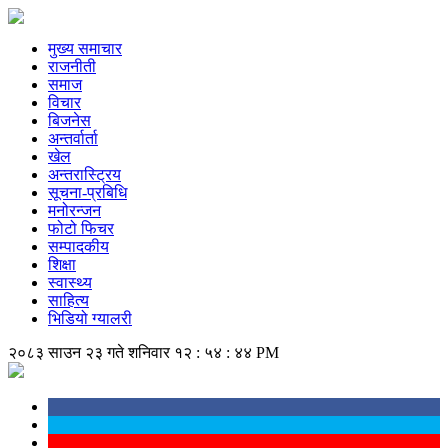
मुख्य समाचार
राजनीती
समाज
विचार
बिजनेस
अन्तर्वार्ता
खेल
अन्तरास्ट्रिय
सूचना-प्रबिधि
मनोरन्जन
फोटो फिचर
सम्पादकीय
शिक्षा
स्वास्थ्य
साहित्य
भिडियो ग्यालरी
२०८३ साउन २३ गते शनिवार
१२ : ५४ : ४४ PM