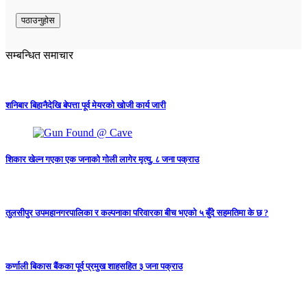
सम्बन्धित समाचार
शनिबार बिहानैदेखि बेपत्ता पूर्व मेयरको खोजी कार्य जारी
शिकार खेल्न गएका एक जनाको गोली लागेर मृत्यु, ८ जना पक्राउ
तुलसीपुर उपमहानगरपालिका र कल्पनाका परिवारका बीच भएको ५ बुँदे सहमतिमा के छ ?
कर्णाली बिकास बैंकका पूर्व प्रमुख शाहसहित ३ जना पक्राउ