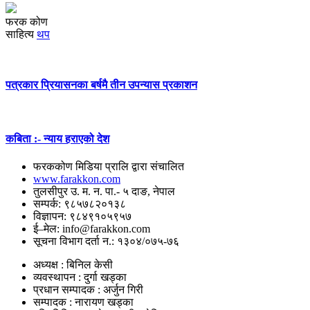
फरक कोण
साहित्य
थप
पत्रकार प्रियासनका बर्षमै तीन उपन्यास प्रकाशन
कबिता :- न्याय हराएको देश
फरककोण मिडिया प्रालि द्वारा संचालित
www.farakkon.com
तुलसीपुर उ. म. न. पा.- ५ दाङ, नेपाल
सम्पर्क: ९८५७८२०१३८
विज्ञापन: ९८४९१०५९५७
ई–मेल: info@farakkon.com
सूचना विभाग दर्ता न.: १३०४/०७५-७६
अध्यक्ष : बिनिल केसी
व्यवस्थापन : दुर्गा खड्का
प्रधान सम्पादक : अर्जुन गिरी
सम्पादक : नारायण खड्का