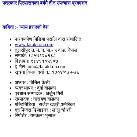
पत्रकार प्रियासनका बर्षमै तीन उपन्यास प्रकाशन
कबिता :- न्याय हराएको देश
फरककोण मिडिया प्रालि द्वारा संचालित
www.farakkon.com
तुलसीपुर उ. म. न. पा.- ५ दाङ, नेपाल
सम्पर्क: ९८५७८२०१३८
विज्ञापन: ९८४९१०५९५७
ई–मेल: info@farakkon.com
सूचना विभाग दर्ता न.: १३०४/०७५-७६
अध्यक्ष : बिनिल केसी
व्यवस्थापन : दुर्गा खड्का
प्रधान सम्पादक : अर्जुन गिरी
सम्पादक : नारायण खड्का
मल्टिमिडिया : राजेश खत्री,अमेरिका
ग्राफिक्स डिजाइनर : लालु चौधरी
रिपोर्टर : यमकला भुसाल
उपयोगी लिंकहरु