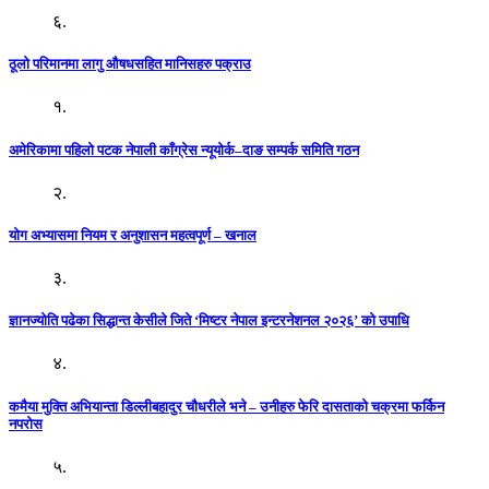
६.
ठूलो परिमानमा लागु औषधसहित मानिसहरु पक्राउ
१.
अमेरिकामा पहिलो पटक नेपाली काँग्रेस न्यूयोर्क–दाङ सम्पर्क समिति गठन
२.
योग अभ्यासमा नियम र अनुशासन महत्वपूर्ण – खनाल
३.
ज्ञानज्योति पढेका सिद्धान्त केसीले जिते ‘मिष्टर नेपाल इन्टरनेशनल २०२६’ को उपाधि
४.
कमैया मुक्ति अभियान्ता डिल्लीबहादुर चौधरीले भने – उनीहरु फेरि दासताको चक्रमा फर्किन
नपरोस
५.