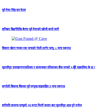
पूर्व मेयर सिंह मृत फेला
शनिबार बिहानैदेखि बेपत्ता पूर्व मेयरको खोजी कार्य जारी
शिकार खेल्न गएका एक जनाको गोली लागेर मृत्यु, ८ जना पक्राउ
तुलसीपुर उपमहानगरपालिका र कल्पनाका परिवारका बीच भएको ५ बुँदे सहमतिमा के छ ?
कर्णाली बिकास बैंकका पूर्व प्रमुख शाहसहित ३ जना पक्राउ
श्रीमति कल्पना मृत्युको २४ घन्टा भित्रै कतार बाट तुलसीपुर आइ पुगे मनोज