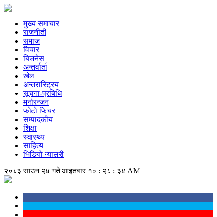
मुख्य समाचार
राजनीती
समाज
विचार
बिजनेस
अन्तर्वार्ता
खेल
अन्तरास्ट्रिय
सूचना-प्रबिधि
मनोरन्जन
फोटो फिचर
सम्पादकीय
शिक्षा
स्वास्थ्य
साहित्य
भिडियो ग्यालरी
२०८३ साउन २४ गते आइतवार
१० : २८ : ३४ AM