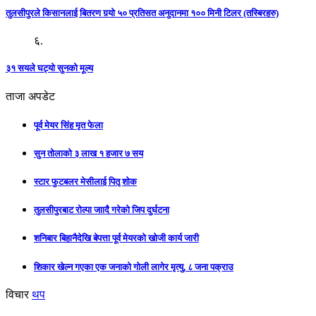
तुलसीपुरले किसानलाई बितरण गर्‍यो ५० प्रतिसत अनुदानमा १०० मिनी टिलर (तस्बिरहरु)
६.
३१ सयले घट्यो सुनको मूल्य
ताजा अपडेट
पूर्व मेयर सिंह मृत फेला
सुन तोलाको ३ लाख १ हजार ७ सय
स्टार फुटबलर मेसीलाई पितृ शोक
तुलसीपुरबाट रोल्पा जाादै गरेको जिप दुर्घटना
शनिबार बिहानैदेखि बेपत्ता पूर्व मेयरको खोजी कार्य जारी
शिकार खेल्न गएका एक जनाको गोली लागेर मृत्यु, ८ जना पक्राउ
विचार
थप