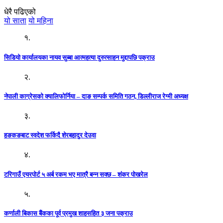
धेरै पढिएको
यो साता
यो महिना
१.
सिडियो कार्यालयका नायव सुब्बा आत्महत्या दुरुत्साहन मुद्दापछि पक्राउ
२.
नेपाली काग्रेसको क्यालिफोर्निया – दाङ सम्पर्क समिति गठन, डिल्लीराज रेग्मी अध्यक्ष
३.
हङकङबाट स्वदेश फर्किदै शेरबहादुर देउवा
४.
टरिगाउँ एयरपोर्ट ५ अर्ब रकम भए मात्रै बन्न सक्छ – शंकर पोखरेल
५.
कर्णाली बिकास बैंकका पूर्व प्रमुख शाहसहित ३ जना पक्राउ