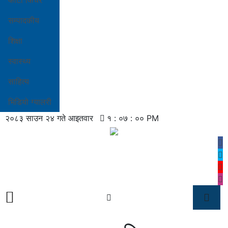
फोटो फिचर
सम्पादकीय
शिक्षा
स्वास्थ्य
साहित्य
भिडियो ग्यालरी
२०८३ साउन २४ गते आइतवार
१ : ०७ : ०० PM