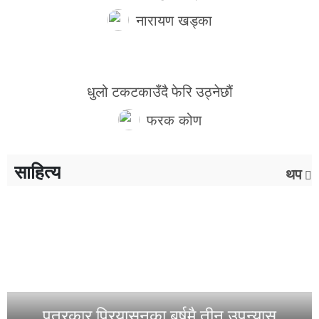
नारायण खड्का
धुलो टकटकाउँदै फेरि उठ्नेछौं
फरक कोण
साहित्य
थप
पत्रकार प्रियासनका बर्षमै तीन उपन्यास