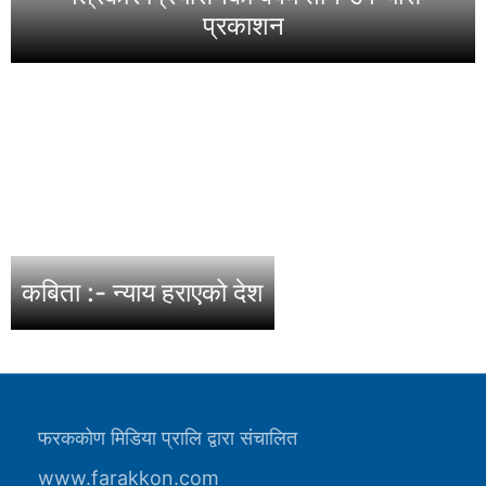
प्रकाशन
कबिता :- न्याय हराएको देश
फरककोण मिडिया प्रालि द्वारा संचालित
www.farakkon.com