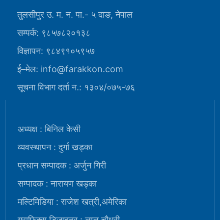
तुलसीपुर उ. म. न. पा.- ५ दाङ, नेपाल
सम्पर्क: ९८५७८२०१३८
विज्ञापन: ९८४९१०५९५७
ई–मेल: info@farakkon.com
सूचना विभाग दर्ता न.: १३०४/०७५-७६
अध्यक्ष : बिनिल केसी
व्यवस्थापन : दुर्गा खड्का
प्रधान सम्पादक : अर्जुन गिरी
सम्पादक : नारायण खड्का
मल्टिमिडिया : राजेश खत्री,अमेरिका
ग्राफिक्स डिजाइनर : लालु चौधरी