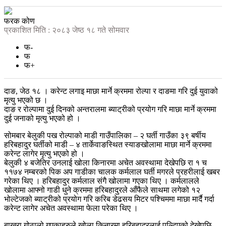
फरक कोण
प्रकाशित मिति : २०८३ जेष्ठ १८ गते सोमवार
फ-
फ
फ+
दाङ, जेठ १८ । करेन्ट लगाइ माछा मार्ने क्रममा रोल्पा र दाङमा गरि दुई युवाको
मृत्यु भएको छ ।
दाङ र रोल्पामा दुई दिनको अन्तरालमा ब्याट्रीको प्रयोग गरि माछा मार्ने क्रममा
दुई जनाको मृत्यु भएको हो ।
सोमबार बेलुकी पख रोल्पाको माडी गाउँपालिका – २ घर्ती गाउँका ३९ बर्षीय
हरिबहादुर घर्तीको माडी – ४ तार्केवाङस्थित स्याङखोलामा माछा मार्ने क्रममा
करेन्ट लागेर मृत्यु भएको हो ।
बेलुकी ४ बजेतिर उनलाई खोला किनारमा अचेत अवस्थामा देखेपछि रा १ च
११७४ नम्बरको पिक अप गाडीका चालक कर्मलाल घर्ती मगरले प्रहरीलाई खबर
गरेका थिए । हरिबहादुर कर्मलाल संगै खोलामा गएका थिए । कर्मलालले
खोलामा आफ्नो गाडी धुने क्रममा हरिबहादुरले आँफैले साथमा लगेको १२
भोल्टेजको ब्याट्रीको प्रयोग गरि करिब डेढसय मिटर पश्चिममा माछा मार्दै गर्दा
करेन्ट लागेर अचेत अवस्थामा फेला परेका थिए ।
बाख्रा गोठालो गएकाहरुले खोला किनारमा हरिबहादुरलाई पल्टिएको देखेपछि