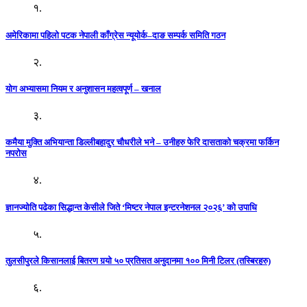
१.
अमेरिकामा पहिलो पटक नेपाली काँग्रेस न्यूयोर्क–दाङ सम्पर्क समिति गठन
२.
योग अभ्यासमा नियम र अनुशासन महत्वपूर्ण – खनाल
३.
कमैया मुक्ति अभियान्ता डिल्लीबहादुर चौधरीले भने – उनीहरु फेरि दासताको चक्रमा फर्किन
नपरोस
४.
ज्ञानज्योति पढेका सिद्धान्त केसीले जिते ‘मिष्टर नेपाल इन्टरनेशनल २०२६’ को उपाधि
५.
तुलसीपुरले किसानलाई बितरण गर्‍यो ५० प्रतिसत अनुदानमा १०० मिनी टिलर (तस्बिरहरु)
६.