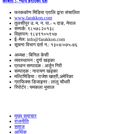
कबिता :- न्याय हराएको देश
फरककोण मिडिया प्रालि द्वारा संचालित
www.farakkon.com
तुलसीपुर उ. म. न. पा.- ५ दाङ, नेपाल
सम्पर्क: ९८५७८२०१३८
विज्ञापन: ९८४९१०५९५७
ई–मेल: info@farakkon.com
सूचना विभाग दर्ता न.: १३०४/०७५-७६
अध्यक्ष : बिनिल केसी
व्यवस्थापन : दुर्गा खड्का
प्रधान सम्पादक : अर्जुन गिरी
सम्पादक : नारायण खड्का
मल्टिमिडिया : राजेश खत्री,अमेरिका
ग्राफिक्स डिजाइनर : लालु चौधरी
रिपोर्टर : यमकला भुसाल
उपयोगी लिंकहरु
मुख्य समाचार
राजनीति
समाज
आर्थिक