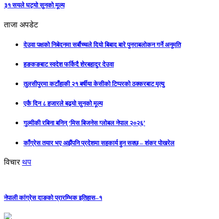
३१ सयले घट्यो सुनको मूल्य
ताजा अपडेट
देउवा पक्षको निबेदनमा सर्बौच्चले दियो बिबाद बारे पुनराबलोकन गर्ने अनुमति
हङकङबाट स्वदेश फर्किदै शेरबहादुर देउवा
तुलसीपुरमा कटाँहाकी २१ बर्षीया केसीको टिप्परको ठक्करबाट मृत्यु
एकै दिन ८ हजारले बढ्यो सुनको मूल्य
गुल्मीकी रबिना बनिन् ‘मिस बिजनेस ग्लोबल नेपाल २०२६’
काँग्रेस तयार भए अझैंपनि प्रदेशमा सहकार्य हुन सक्छ – शंकर पोखरेल
विचार
थप
नेपाली कांग्रेस दाङको प्रारम्भिक इतिहास–१