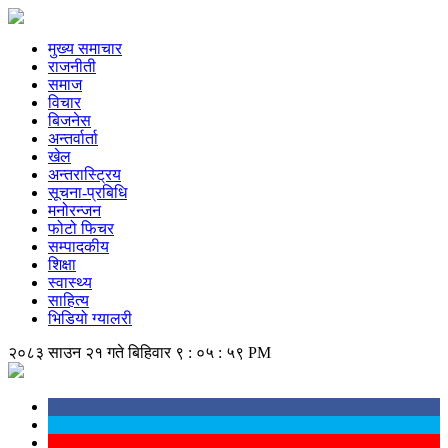
मुख्य समाचार
राजनीती
समाज
विचार
बिजनेस
अन्तर्वार्ता
खेल
अन्तरास्ट्रिय
सूचना-प्रबिधि
मनोरन्जन
फोटो फिचर
सम्पादकीय
शिक्षा
स्वास्थ्य
साहित्य
भिडियो ग्यालरी
२०८३ साउन २१ गते बिहिवार
९ : ०५ : ५९ PM