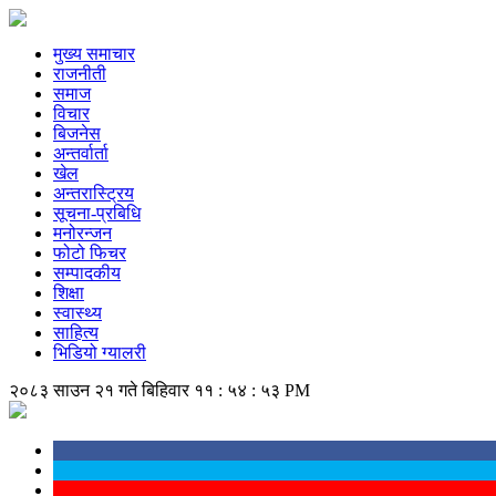
मुख्य समाचार
राजनीती
समाज
विचार
बिजनेस
अन्तर्वार्ता
खेल
अन्तरास्ट्रिय
सूचना-प्रबिधि
मनोरन्जन
फोटो फिचर
सम्पादकीय
शिक्षा
स्वास्थ्य
साहित्य
भिडियो ग्यालरी
२०८३ साउन २१ गते बिहिवार
११ : ५४ : ५३ PM