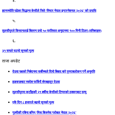
४.
ज्ञानज्योति पढेका सिद्धान्त केसीले जिते ‘मिष्टर नेपाल इन्टरनेशनल २०२६’ को उपाधि
५.
तुलसीपुरले किसानलाई बितरण गर्‍यो ५० प्रतिसत अनुदानमा १०० मिनी टिलर (तस्बिरहरु)
६.
३१ सयले घट्यो सुनको मूल्य
ताजा अपडेट
देउवा पक्षको निबेदनमा सर्बौच्चले दियो बिबाद बारे पुनराबलोकन गर्ने अनुमति
हङकङबाट स्वदेश फर्किदै शेरबहादुर देउवा
तुलसीपुरमा कटाँहाकी २१ बर्षीया केसीको टिप्परको ठक्करबाट मृत्यु
एकै दिन ८ हजारले बढ्यो सुनको मूल्य
गुल्मीकी रबिना बनिन् ‘मिस बिजनेस ग्लोबल नेपाल २०२६’