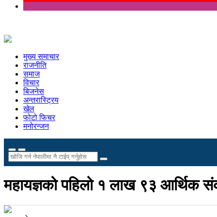
मुख्य समाचार
राजनीति
समाज
विचार
बिजनेस
अन्तरास्ट्रिय
खेल
फोटो फिचर
मनोरन्जन
महायज्ञको पहिलो १ लाख ९३ आर्थिक संक