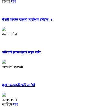
विचार
थप
नेपाली कांग्रेस दाङको प्रारम्भिक इतिहास–१
फरक कोण
अनि उनी हावामा मुक्का प्रहार गर्छन
नारायण खड्का
धुलो टकटकाउँदै फेरि उठ्नेछौं
फरक कोण
साहित्य
थप