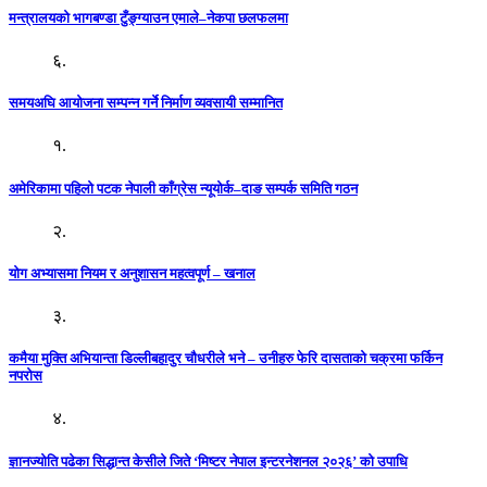
मन्त्रालयको भागबण्डा टुँङ्ग्याउन एमाले–नेकपा छलफलमा
६.
समयअघि आयोजना सम्पन्न गर्ने निर्माण व्यवसायी सम्मानित
१.
अमेरिकामा पहिलो पटक नेपाली काँग्रेस न्यूयोर्क–दाङ सम्पर्क समिति गठन
२.
योग अभ्यासमा नियम र अनुशासन महत्वपूर्ण – खनाल
३.
कमैया मुक्ति अभियान्ता डिल्लीबहादुर चौधरीले भने – उनीहरु फेरि दासताको चक्रमा फर्किन
नपरोस
४.
ज्ञानज्योति पढेका सिद्धान्त केसीले जिते ‘मिष्टर नेपाल इन्टरनेशनल २०२६’ को उपाधि