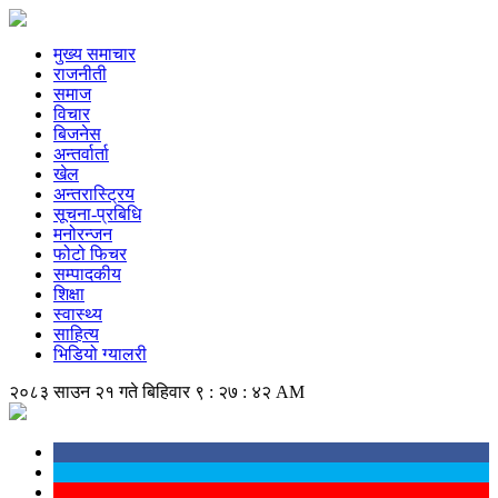
मुख्य समाचार
राजनीती
समाज
विचार
बिजनेस
अन्तर्वार्ता
खेल
अन्तरास्ट्रिय
सूचना-प्रबिधि
मनोरन्जन
फोटो फिचर
सम्पादकीय
शिक्षा
स्वास्थ्य
साहित्य
भिडियो ग्यालरी
२०८३ साउन २१ गते बिहिवार
९ : २७ : ४२ AM