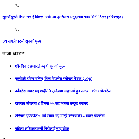
५.
तुलसीपुरले किसानलाई बितरण गर्‍यो ५० प्रतिसत अनुदानमा १०० मिनी टिलर (तस्बिरहरु)
६.
३१ सयले घट्यो सुनको मूल्य
ताजा अपडेट
एकै दिन ८ हजारले बढ्यो सुनको मूल्य
गुल्मीकी रबिना बनिन् ‘मिस बिजनेस ग्लोबल नेपाल २०२६’
काँग्रेस तयार भए अझैंपनि प्रदेशमा सहकार्य हुन सक्छ – शंकर पोखरेल
दाङका जंगलमा ४ दिनमा ५५ वटा भरुवा बन्दुक बरामद
टरिगाउँ एयरपोर्ट ५ अर्ब रकम भए मात्रै बन्न सक्छ – शंकर पोखरेल
महिला अधिकारकर्मी गिरीलाई मातृ शोक