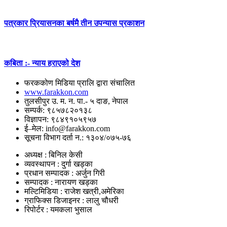
पत्रकार प्रियासनका बर्षमै तीन उपन्यास प्रकाशन
कबिता :- न्याय हराएको देश
फरककोण मिडिया प्रालि द्वारा संचालित
www.farakkon.com
तुलसीपुर उ. म. न. पा.- ५ दाङ, नेपाल
सम्पर्क: ९८५७८२०१३८
विज्ञापन: ९८४९१०५९५७
ई–मेल: info@farakkon.com
सूचना विभाग दर्ता न.: १३०४/०७५-७६
अध्यक्ष : बिनिल केसी
व्यवस्थापन : दुर्गा खड्का
प्रधान सम्पादक : अर्जुन गिरी
सम्पादक : नारायण खड्का
मल्टिमिडिया : राजेश खत्री,अमेरिका
ग्राफिक्स डिजाइनर : लालु चौधरी
रिपोर्टर : यमकला भुसाल