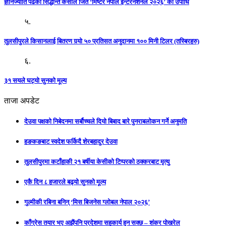
ज्ञानज्योति पढेका सिद्धान्त केसीले जिते ‘मिष्टर नेपाल इन्टरनेशनल २०२६’ को उपाधि
५.
तुलसीपुरले किसानलाई बितरण गर्‍यो ५० प्रतिसत अनुदानमा १०० मिनी टिलर (तस्बिरहरु)
६.
३१ सयले घट्यो सुनको मूल्य
ताजा अपडेट
देउवा पक्षको निबेदनमा सर्बौच्चले दियो बिबाद बारे पुनराबलोकन गर्ने अनुमति
हङकङबाट स्वदेश फर्किदै शेरबहादुर देउवा
तुलसीपुरमा कटाँहाकी २१ बर्षीया केसीको टिप्परको ठक्करबाट मृत्यु
एकै दिन ८ हजारले बढ्यो सुनको मूल्य
गुल्मीकी रबिना बनिन् ‘मिस बिजनेस ग्लोबल नेपाल २०२६’
काँग्रेस तयार भए अझैंपनि प्रदेशमा सहकार्य हुन सक्छ – शंकर पोखरेल