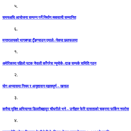
५.
समयअघि आयोजना सम्पन्न गर्ने निर्माण व्यवसायी सम्मानित
६.
मन्त्रालयको भागबण्डा टुँङ्ग्याउन एमाले–नेकपा छलफलमा
१.
अमेरिकामा पहिलो पटक नेपाली काँग्रेस न्यूयोर्क–दाङ सम्पर्क समिति गठन
२.
योग अभ्यासमा नियम र अनुशासन महत्वपूर्ण – खनाल
३.
कमैया मुक्ति अभियान्ता डिल्लीबहादुर चौधरीले भने – उनीहरु फेरि दासताको चक्रमा फर्किन नपरोस
४.