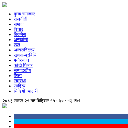
मुख्य समाचार
राजनीती
समाज
विचार
बिजनेस
अन्तर्वार्ता
खेल
अन्तरास्ट्रिय
सूचना-प्रबिधि
मनोरन्जन
फोटो फिचर
सम्पादकीय
शिक्षा
स्वास्थ्य
साहित्य
भिडियो ग्यालरी
२०८३ साउन २१ गते बिहिवार
११ : ३० : ४२ PM