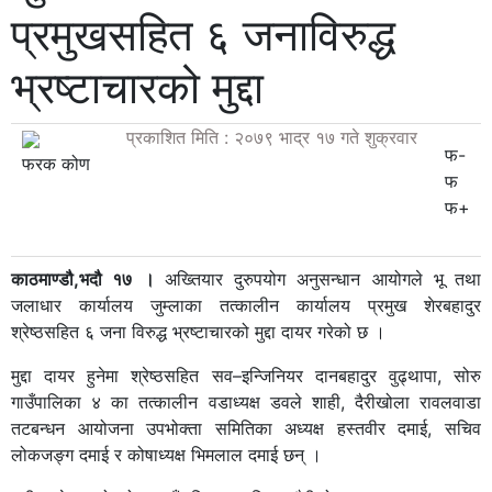
प्रमुखसहित ६ जनाविरुद्ध
भ्रष्टाचारको मुद्दा
प्रकाशित मिति : २०७९ भाद्र १७ गते शुक्रवार
फ-
फरक कोण
फ
फ+
काठमाण्डौ,भदौ १७ ।
अख्तियार दुरुपयोग अनुसन्धान आयोगले भू तथा
जलाधार कार्यालय जुम्लाका तत्कालीन कार्यालय प्रमुख शेरबहादुर
श्रेष्ठसहित ६ जना विरुद्ध भ्रष्टाचारको मुद्दा दायर गरेको छ ।
मुद्दा दायर हुनेमा श्रेष्ठसहित सव–इन्जिनियर दानबहादुर वुढ्थापा, सोरु
गाउँपालिका ४ का तत्कालीन वडाध्यक्ष डवले शाही, दैरीखोला रावलवाडा
तटबन्धन आयोजना उपभोक्ता समितिका अध्यक्ष हस्तवीर दमाई, सचिव
लोकजङ्ग दमाई र कोषाध्यक्ष भिमलाल दमाई छन् ।