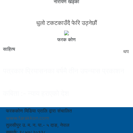
नारायण खड्का
धुलो टकटकाउँदै फेरि उठ्नेछौं
फरक कोण
साहित्य
थप
पत्रकार प्रियासनका बर्षमै तीन उपन्यास प्रकाशन
कबिता :- न्याय हराएको देश
फरककोण मिडिया प्रालि द्वारा संचालित
www.farakkon.com
तुलसीपुर उ. म. न. पा.- ५ दाङ, नेपाल
सम्पर्क: ९८५७८२०१३८