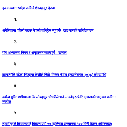
हङकङबाट स्वदेश फर्किदै शेरबहादुर देउवा
१.
अमेरिकामा पहिलो पटक नेपाली काँग्रेस न्यूयोर्क–दाङ सम्पर्क समिति गठन
२.
योग अभ्यासमा नियम र अनुशासन महत्वपूर्ण – खनाल
३.
ज्ञानज्योति पढेका सिद्धान्त केसीले जिते ‘मिष्टर नेपाल इन्टरनेशनल २०२६’ को उपाधि
४.
कमैया मुक्ति अभियान्ता डिल्लीबहादुर चौधरीले भने – उनीहरु फेरि दासताको चक्रमा फर्किन
नपरोस
५.
तुलसीपुरले किसानलाई बितरण गर्‍यो ५० प्रतिसत अनुदानमा १०० मिनी टिलर (तस्बिरहरु)