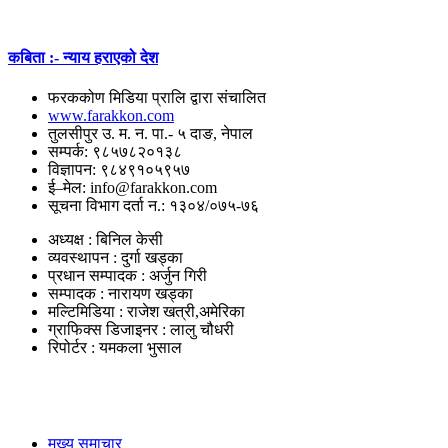
कबिता :- न्याय हराएको देश
फरककोण मिडिया प्रालि द्वारा संचालित
www.farakkon.com
तुलसीपुर उ. म. न. पा.- ५ दाङ, नेपाल
सम्पर्क: ९८५७८२०१३८
विज्ञापन: ९८४९१०५९५७
ई–मेल: info@farakkon.com
सूचना विभाग दर्ता न.: १३०४/०७५-७६
अध्यक्ष : बिनिल केसी
व्यवस्थापन : दुर्गा खड्का
प्रधान सम्पादक : अर्जुन गिरी
सम्पादक : नारायण खड्का
मल्टिमिडिया : राजेश खत्री,अमेरिका
ग्राफिक्स डिजाइनर : लालु चौधरी
रिपोर्टर : यमकला भुसाल
उपयोगी लिंकहरु
मुख्य समाचार