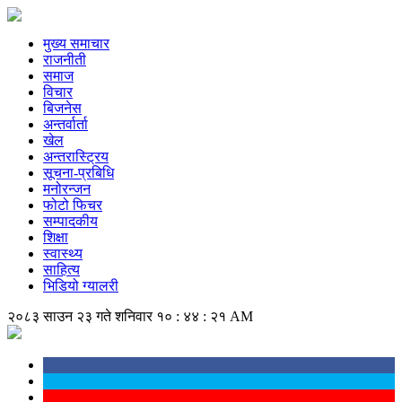
मुख्य समाचार
राजनीती
समाज
विचार
बिजनेस
अन्तर्वार्ता
खेल
अन्तरास्ट्रिय
सूचना-प्रबिधि
मनोरन्जन
फोटो फिचर
सम्पादकीय
शिक्षा
स्वास्थ्य
साहित्य
भिडियो ग्यालरी
२०८३ साउन २३ गते शनिवार
१० : ४४ : २२ AM