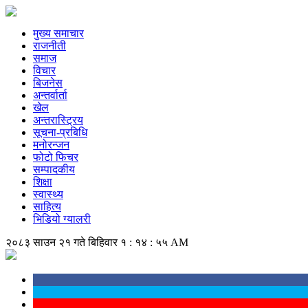
मुख्य समाचार
राजनीती
समाज
विचार
बिजनेस
अन्तर्वार्ता
खेल
अन्तरास्ट्रिय
सूचना-प्रबिधि
मनोरन्जन
फोटो फिचर
सम्पादकीय
शिक्षा
स्वास्थ्य
साहित्य
भिडियो ग्यालरी
२०८३ साउन २१ गते बिहिवार
१ : १४ : ५६ AM