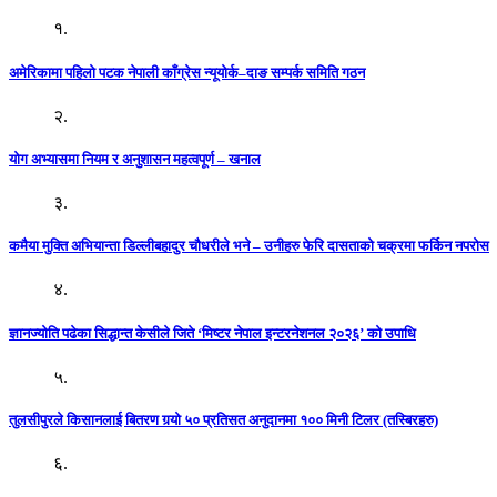
१.
अमेरिकामा पहिलो पटक नेपाली काँग्रेस न्यूयोर्क–दाङ सम्पर्क समिति गठन
२.
योग अभ्यासमा नियम र अनुशासन महत्वपूर्ण – खनाल
३.
कमैया मुक्ति अभियान्ता डिल्लीबहादुर चौधरीले भने – उनीहरु फेरि दासताको चक्रमा फर्किन नपरोस
४.
ज्ञानज्योति पढेका सिद्धान्त केसीले जिते ‘मिष्टर नेपाल इन्टरनेशनल २०२६’ को उपाधि
५.
तुलसीपुरले किसानलाई बितरण गर्‍यो ५० प्रतिसत अनुदानमा १०० मिनी टिलर (तस्बिरहरु)
६.