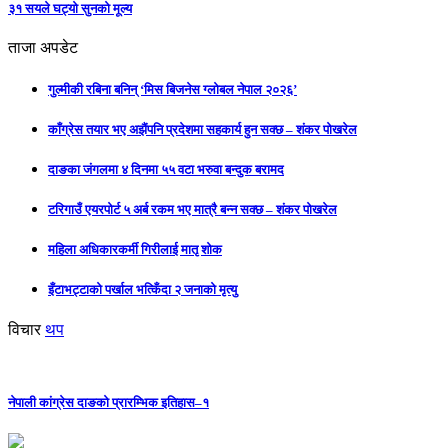
३१ सयले घट्यो सुनको मूल्य
ताजा अपडेट
गुल्मीकी रबिना बनिन् ‘मिस बिजनेस ग्लोबल नेपाल २०२६’
काँग्रेस तयार भए अझैंपनि प्रदेशमा सहकार्य हुन सक्छ – शंकर पोखरेल
दाङका जंगलमा ४ दिनमा ५५ वटा भरुवा बन्दुक बरामद
टरिगाउँ एयरपोर्ट ५ अर्ब रकम भए मात्रै बन्न सक्छ – शंकर पोखरेल
महिला अधिकारकर्मी गिरीलाई मातृ शोक
इँटाभट्टाको पर्खाल भत्किँदा २ जनाको मृत्यु
विचार
थप
नेपाली कांग्रेस दाङको प्रारम्भिक इतिहास–१