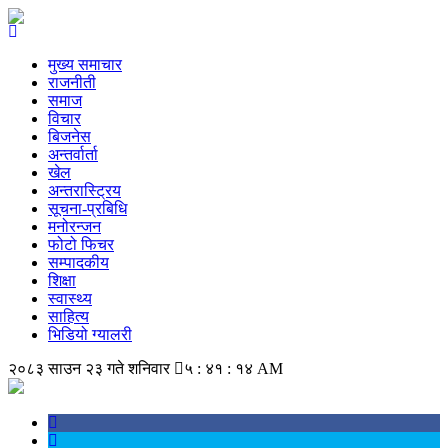
मुख्य समाचार
राजनीती
समाज
विचार
बिजनेस
अन्तर्वार्ता
खेल
अन्तरास्ट्रिय
सूचना-प्रबिधि
मनोरन्जन
फोटो फिचर
सम्पादकीय
शिक्षा
स्वास्थ्य
साहित्य
भिडियो ग्यालरी
२०८३ साउन २३ गते शनिवार
५ : ४१ : १४ AM