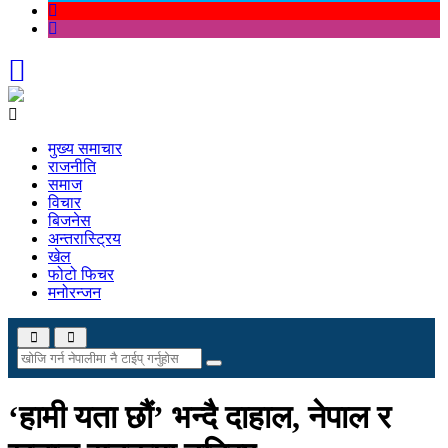
मुख्य समाचार
राजनीति
समाज
विचार
बिजनेस
अन्तरास्ट्रिय
खेल
फोटो फिचर
मनोरन्जन
‘हामी यता छौं’ भन्‍दै दाहाल, नेपाल र