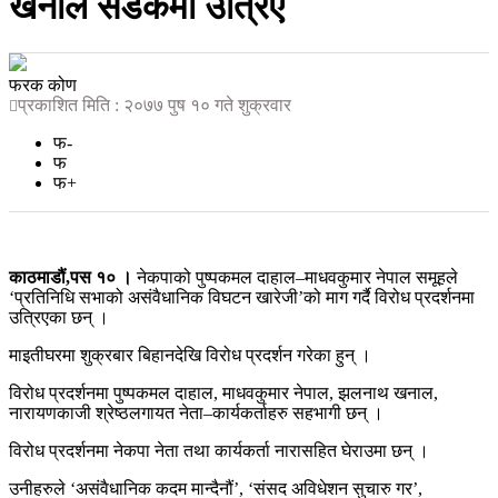
खनाल सडकमा उत्रिए
फरक कोण
प्रकाशित मिति : २०७७ पुष १० गते शुक्रवार
फ-
फ
फ+
काठमाडौं,पस १० ।
नेकपाको पुष्पकमल दाहाल–माधवकुमार नेपाल समूहले
‘प्रतिनिधि सभाको असंवैधानिक विघटन खारेजी’को माग गर्दै विरोध प्रदर्शनमा
उत्रिएका छन् ।
माइतीघरमा शुक्रबार बिहानदेखि विरोध प्रदर्शन गरेका हुन् ।
विरोध प्रदर्शनमा पुष्पकमल दाहाल, माधवकुमार नेपाल, झलनाथ खनाल,
नारायणकाजी श्रेष्ठलगायत नेता–कार्यकर्ताहरु सहभागी छन् ।
विरोध प्रदर्शनमा नेकपा नेता तथा कार्यकर्ता नारासहित घेराउमा छन् ।
उनीहरुले ‘असंवैधानिक कदम मान्दैनौं’, ‘संसद अविधेशन सुचारु गर’,