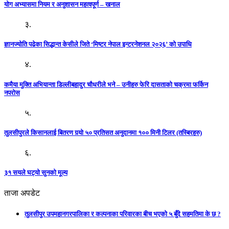
योग अभ्यासमा नियम र अनुशासन महत्वपूर्ण – खनाल
३.
ज्ञानज्योति पढेका सिद्धान्त केसीले जिते ‘मिष्टर नेपाल इन्टरनेशनल २०२६’ को उपाधि
४.
कमैया मुक्ति अभियान्ता डिल्लीबहादुर चौधरीले भने – उनीहरु फेरि दासताको चक्रमा फर्किन
नपरोस
५.
तुलसीपुरले किसानलाई बितरण गर्‍यो ५० प्रतिसत अनुदानमा १०० मिनी टिलर (तस्बिरहरु)
६.
३१ सयले घट्यो सुनको मूल्य
ताजा अपडेट
तुलसीपुर उपमहानगरपालिका र कल्पनाका परिवारका बीच भएको ५ बुँदे सहमतिमा के छ ?