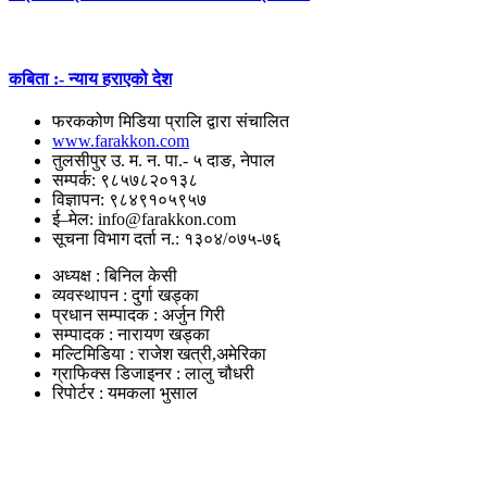
कबिता :- न्याय हराएको देश
फरककोण मिडिया प्रालि द्वारा संचालित
www.farakkon.com
तुलसीपुर उ. म. न. पा.- ५ दाङ, नेपाल
सम्पर्क: ९८५७८२०१३८
विज्ञापन: ९८४९१०५९५७
ई–मेल: info@farakkon.com
सूचना विभाग दर्ता न.: १३०४/०७५-७६
अध्यक्ष : बिनिल केसी
व्यवस्थापन : दुर्गा खड्का
प्रधान सम्पादक : अर्जुन गिरी
सम्पादक : नारायण खड्का
मल्टिमिडिया : राजेश खत्री,अमेरिका
ग्राफिक्स डिजाइनर : लालु चौधरी
रिपोर्टर : यमकला भुसाल
उपयोगी लिंकहरु