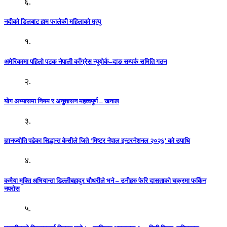
६.
नदीको डिलबाट हाम फालेकी महिलाको मृत्यु
१.
अमेरिकामा पहिलो पटक नेपाली काँग्रेस न्यूयोर्क–दाङ सम्पर्क समिति गठन
२.
योग अभ्यासमा नियम र अनुशासन महत्वपूर्ण – खनाल
३.
ज्ञानज्योति पढेका सिद्धान्त केसीले जिते ‘मिष्टर नेपाल इन्टरनेशनल २०२६’ को उपाधि
४.
कमैया मुक्ति अभियान्ता डिल्लीबहादुर चौधरीले भने – उनीहरु फेरि दासताको चक्रमा फर्किन
नपरोस
५.