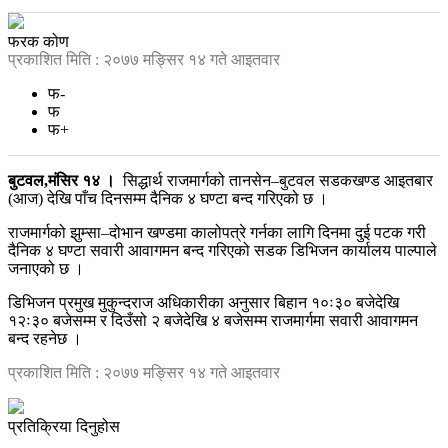
फरक कोण
प्रकाशित मिति : २०७७ मङ्सिर १४ गते आइतवार
फ-
फ
फ+
बुटवल,मंसिर १४ ।
सिद्धार्थ राजमार्गको तानसेन–बुटवल सडकखण्ड आइतबार
(आज) देखि पाँच दिनसम्म दैनिक ४ घण्टा बन्द गरिएको छ ।
राजमार्गको झुम्सा–दोभान खण्डमा कालोपत्रे गर्नका लागि दिनमा दुई पटक गरी
दैनिक ४ घण्टा सवारी आवागमन बन्द गरिएको सडक डिभिजन कार्यालय पाल्पाले
जनाएको छ ।
डिभिजन प्रमुख मुकुन्दराज अधिकारीका अनुसार बिहान १०ः३० बजेदेखि
१२ः३० बजेसम्म र दिउँसो २ बजेदेखि ४ बजेसम्म राजमार्गमा सवारी आवागमन
बन्द रहनेछ ।
प्रकाशित मिति : २०७७ मङ्सिर १४ गते आइतवार
प्रतिक्रिया दिनुहोस