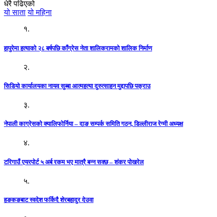
धेरै पढिएको
यो साता
यो महिना
१.
हापुरेमा हत्याको २८ बर्षपछि काँग्रेस नेता शालिकरामको शालिक निर्माण
२.
सिडियो कार्यालयका नायव सुब्बा आत्महत्या दुरुत्साहन मुद्दापछि पक्राउ
३.
नेपाली काग्रेसको क्यालिफोर्निया – दाङ सम्पर्क समिति गठन, डिल्लीराज रेग्मी अध्यक्ष
४.
टरिगाउँ एयरपोर्ट ५ अर्ब रकम भए मात्रै बन्न सक्छ – शंकर पोखरेल
५.
हङकङबाट स्वदेश फर्किदै शेरबहादुर देउवा