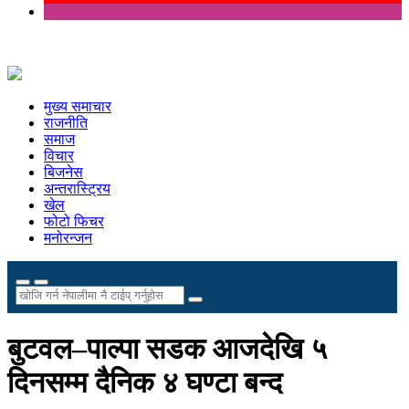
मुख्य समाचार
राजनीति
समाज
विचार
बिजनेस
अन्तरास्ट्रिय
खेल
फोटो फिचर
मनोरन्जन
बुटवल–पाल्पा सडक आजदेखि ५
दिनसम्म दैनिक ४ घण्टा बन्द