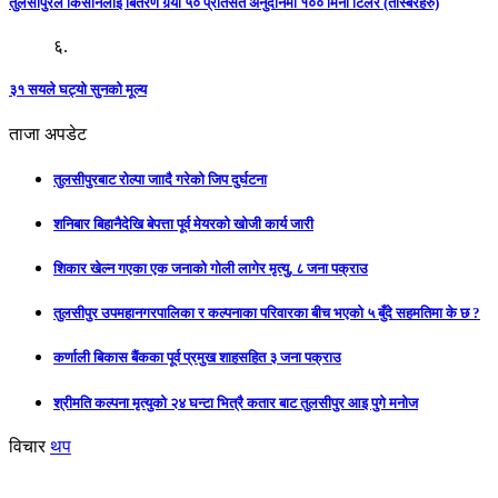
तुलसीपुरले किसानलाई बितरण गर्‍यो ५० प्रतिसत अनुदानमा १०० मिनी टिलर (तस्बिरहरु)
६.
३१ सयले घट्यो सुनको मूल्य
ताजा अपडेट
तुलसीपुरबाट रोल्पा जाादै गरेको जिप दुर्घटना
शनिबार बिहानैदेखि बेपत्ता पूर्व मेयरको खोजी कार्य जारी
शिकार खेल्न गएका एक जनाको गोली लागेर मृत्यु, ८ जना पक्राउ
तुलसीपुर उपमहानगरपालिका र कल्पनाका परिवारका बीच भएको ५ बुँदे सहमतिमा के छ ?
कर्णाली बिकास बैंकका पूर्व प्रमुख शाहसहित ३ जना पक्राउ
श्रीमति कल्पना मृत्युको २४ घन्टा भित्रै कतार बाट तुलसीपुर आइ पुगे मनोज
विचार
थप