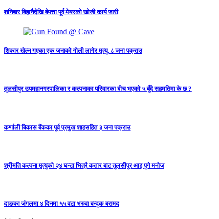
शनिबार बिहानैदेखि बेपत्ता पूर्व मेयरको खोजी कार्य जारी
शिकार खेल्न गएका एक जनाको गोली लागेर मृत्यु, ८ जना पक्राउ
तुलसीपुर उपमहानगरपालिका र कल्पनाका परिवारका बीच भएको ५ बुँदे सहमतिमा के छ ?
कर्णाली बिकास बैंकका पूर्व प्रमुख शाहसहित ३ जना पक्राउ
श्रीमति कल्पना मृत्युको २४ घन्टा भित्रै कतार बाट तुलसीपुर आइ पुगे मनोज
दाङका जंगलमा ४ दिनमा ५५ वटा भरुवा बन्दुक बरामद