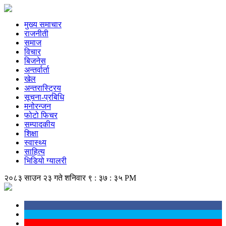
मुख्य समाचार
राजनीती
समाज
विचार
बिजनेस
अन्तर्वार्ता
खेल
अन्तरास्ट्रिय
सूचना-प्रबिधि
मनोरन्जन
फोटो फिचर
सम्पादकीय
शिक्षा
स्वास्थ्य
साहित्य
भिडियो ग्यालरी
२०८३ साउन २३ गते शनिवार
९ : ३७ : ३६ PM